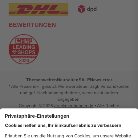
BEWERTUNGEN
Themenwelten
Neuheiten
SALE
Newsletter
* Alle Preise inkl. gesetzl. Mehrwertsteuer zzgl. Versandkosten
und ggf. Nachnahmegebühren, wenn nicht anders
angegeben.
Copyright © 2026
druckerzubehoer.de
• Alle Rechte
vorbehalten •
Impressum
•
Widerrufsbelehrung
Vertrag widerrufen
Druckerzubehoer.de – preiswerte Qualität für Ihr Office
Sie sind auf der Suche nach dem passenden Druckerzubehör