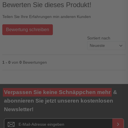
Bewerten Sie dieses Produkt!
Teilen Sie Ihre Erfahrungen min anderen Kunden
Bewertung schreiben
Sortiert nach
1 - 0
von
0
Bewertungen
Ihre Bewertung**
Verpassen Sie keine Schnäppchen mehr
&
★
★
★
★
★
abonnieren Sie jetzt unseren kostenlosen
Newsletter!
Titel**
E-Mail-Adresse
Newsletter E-Mail Adresse
keyboard_arrow_right