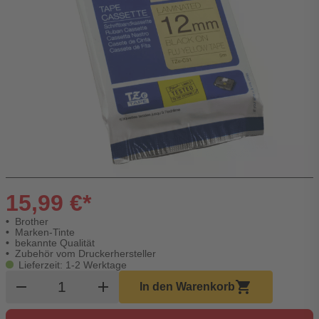
15,99 €*
Brother
Marken-Tinte
bekannte Qualität
Zubehör vom Druckerhersteller
Lieferzeit: 1-2 Werktage
Produkt Warenkorb Menge
remove
add
shopping_cart
In den Warenkorb