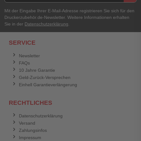
Ihre Erfahrungen**
Ihr Passwort
Mit der Eingabe Ihrer E-Mail-Adresse registrieren Sie sich für den
Druckerzubehör.de-Newsletter. Weitere Informationen erhalten
Sie in der
Datenschutzerklärung
.
Ich habe mein Passwort vergessen.
SERVICE
Anmelden
Abbrechen
Newsletter
FAQs
Abbrechen
Bewertung abschicken
10 Jahre Garantie
Geld-Zurück-Versprechen
Einhell Garantieverlängerung
RECHTLICHES
Datenschutzerklärung
Versand
Zahlungsinfos
Impressum