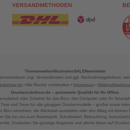
VERSANDMETHODEN
B
Themenwelten
Neuheiten
SALE
Newsletter
l. Mehrwertsteuer zzgl. Versandkosten und ggf. Nachnahmegebühren, w
zubehoer.de
• Alle Rechte vorbehalten •
Impressum
•
Widerrufsbelehr
Druckerzubehoer.de – preiswerte Qualität für Ihr Office
erzubehör oder Zubehör für das Büro, den Computer oder Ihr Smartp
 Tinte und Toner für alle gängigen Druckermodelle – großer sowie klein
Ihr Büro einrichten, die Werkstatt ausstatten oder den Alltag mit klein
den Sie bei uns auch Bastelspaß, Schulbedarf, Beleuchtung, Autozubehö
milie. Entdecken Sie günstige Angebote und allerlei Ideen auf Drucke