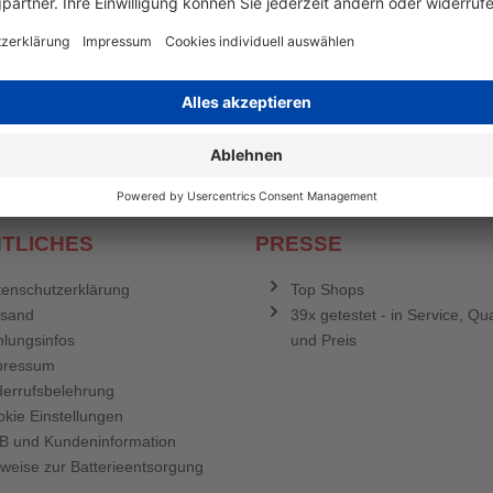
en mehr
&
Newsletter E-Mail Adresse
stenlosen Newsletter!
e sich für den Druckerzubehör.de-Newsletter. Weitere Informationen erh
TLICHES
PRESSE
enschutzerklärung
Top Shops
rsand
39x getestet - in Service, Qua
lungsinfos
und Preis
pressum
errufsbelehrung
kie Einstellungen
B und Kundeninformation
weise zur Batterieentsorgung