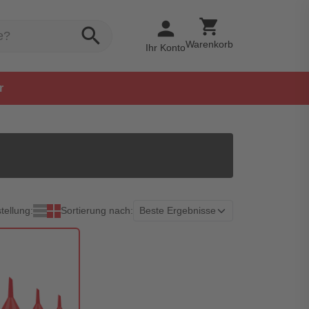
shopping_cart
person
search
Warenkorb
Ihr Konto
r
tellung:
Sortierung nach: