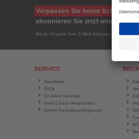
Verpassen Sie keine Schnäppch
abonnieren Sie jetzt unseren ko
Mit der Eingabe Ihrer E-Mail-Adresse registrieren Si
SERVICE
RECH
Newsletter
Dat
FAQs
Ve
10 Jahre Garantie
Zah
Geld-Zurück-Versprechen
Im
Einhell Garantieverlängerung
Wid
Coo
AG
Hin