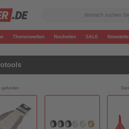
me
Themenwelten
Neuheiten
SALE
Newslette
otools
Dars
e gefunden