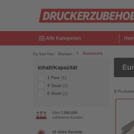
menu
Alle Kategorien
Ho
Eurotools
Du bist hier:
Marken
Eur
Inhalt/Kapazität
1 Paar
(1)
4 Stück
(1)
3
Produkt
6 Stück
(1)
Über
7.000.000
zufriedene Kunden
10 Jahre Garantie