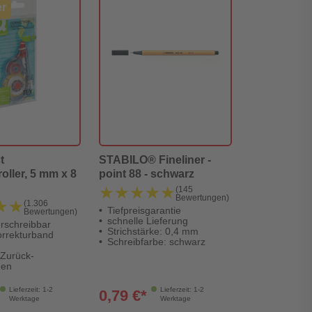
er
t
STABILO® Fineliner -
oller, 5 mm x 8
point 88 - schwarz
★★★★★
★★★★★
(145
Bewertungen)
★★
★★
(1.306
Tiefpreisgarantie
Bewertungen)
schnelle Lieferung
erschreibbar
Strichstärke: 0,4 mm
orrekturband
Schreibfarbe: schwarz
-Zurück-
hen
Lieferzeit: 1-2
Lieferzeit: 1-2
0,79 €*
Werktage
Werktage