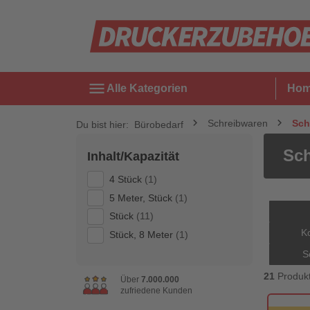
menu
Alle Kategorien
Ho
Schreibwaren
Sch
Du bist hier:
Bürobedarf
Sch
Inhalt/Kapazität
4 Stück
(1)
5 Meter, Stück
(1)
Stück
(11)
Ko
Stück, 8 Meter
(1)
S
21
Produk
Über
7.000.000
zufriedene Kunden