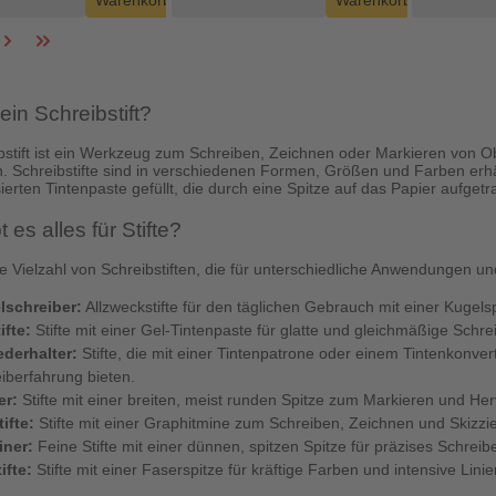
Warenkorb
Warenkorb
ein Schreibstift?
bstift ist ein Werkzeug zum Schreiben, Zeichnen oder Markieren von 
n. Schreibstifte sind in verschiedenen Formen, Größen und Farben erhäl
erten Tintenpaste gefüllt, die durch eine Spitze auf das Papier aufgetr
 es alles für Stifte?
ne Vielzahl von Schreibstiften, die für unterschiedliche Anwendungen u
lschreiber:
Allzweckstifte für den täglichen Gebrauch mit einer Kugelsp
ifte:
Stifte mit einer Gel-Tintenpaste für glatte und gleichmäßige Schr
ederhalter:
Stifte, die mit einer Tintenpatrone oder einem Tintenkonver
iberfahrung bieten.
er:
Stifte mit einer breiten, meist runden Spitze zum Markieren und He
tifte:
Stifte mit einer Graphitmine zum Schreiben, Zeichnen und Skizzie
iner:
Feine Stifte mit einer dünnen, spitzen Spitze für präzises Schrei
ifte:
Stifte mit einer Faserspitze für kräftige Farben und intensive Linie