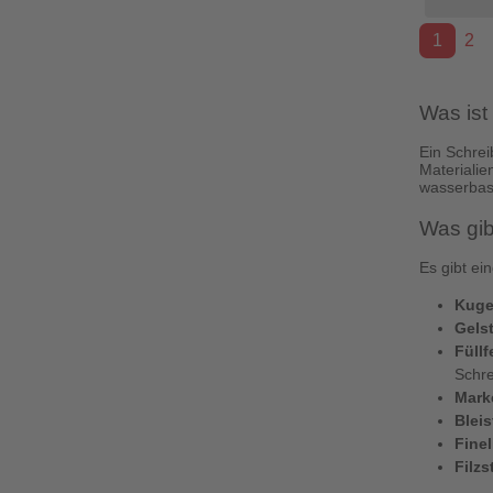
1
2
Was ist 
Ein Schrei
Materialie
wasserbasi
Was gibt
Es gibt ei
Kuge
Gelst
Füllf
Schre
Mark
Bleis
Finel
Filzst