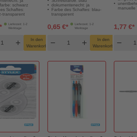
tenecht: ja
Schreibfarbe: blau
unentbehrl
farbe: schwarz
dokumentenecht: ja
manuelle 
es Schaftes:
Farbe des Schaftes: blau-
-transparent
transparent
Lieferzeit: 1-2
Lieferzeit: 1-2
*
0,65 €*
1,77 €*
Werktage
Werktage
odukt Warenkorb Menge
Produkt Warenkorb Menge
Pro
In den
In den
add
shopping_cart
remove
add
shopping_cart
remove
Warenkorb
Warenkorb