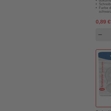
dokumen
Schreib
Farbe d
schwarz
0,89 €
Pr
remove