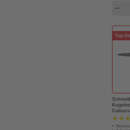
Pr
remove
Top-De
Schneid
Kugelsc
Colours
(dokume
★★
★★
Strichs