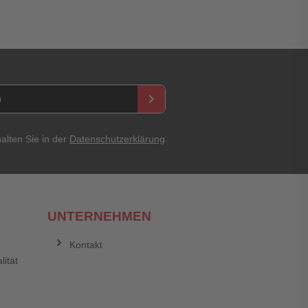
keyboard_arrow_right
alten Sie in der
Datenschutzerklärung
.
UNTERNEHMEN
Kontakt
lität