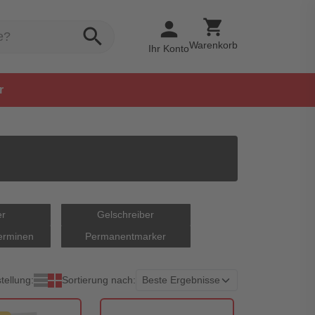
shopping_cart
person
search
Warenkorb
Ihr Konto
r
er
Gelschreiber
erminen
Permanentmarker
tellung:
Sortierung nach: