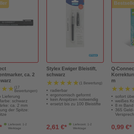
ler
Bestsell
ect
Stylex Ewiger Bleistift,
Q-Connec
ntmarker, ca. 2
schwarz
Korrekturr
hwarz
m
★★★★★
★★★★★
(1 Bewertung)
★★★
★★★
★★★
★★★
(17
radierbar
Bewertungen)
ergonomisch geformt
e Lieferung
sofort üb
kein Anspitzen notwendig
farbe: schwarz
weißes K
ersetzt bis zu 100 Bleistifte
tärke: ca. 2 mm
8 m Band
ung der Spitze:
365 Geld
itze
Versprec
Lieferzeit: 1-2
Lieferzeit: 1-2
*
2,61 €*
0,99 €*
Werktage
Werktage