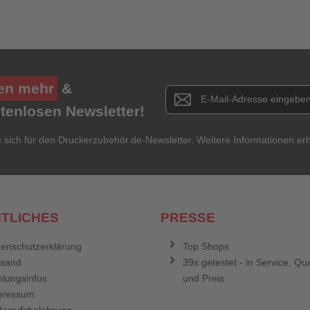
en mehr
&
Newsletter E-Mail Adresse
stenlosen Newsletter!
e sich für den Druckerzubehör.de-Newsletter. Weitere Informationen erh
TLICHES
PRESSE
enschutzerklärung
Top Shops
rsand
39x getestet - in Service, Qua
lungsinfos
und Preis
pressum
errufsbelehrung