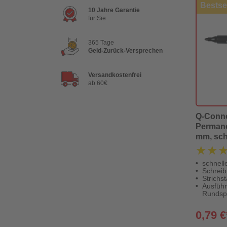
Bestsel
10 Jahre Garantie
für Sie
365 Tage
Geld-Zurück-Versprechen
Versandkostenfrei
ab 60€
Q-Conn
Permane
mm, sc
★★
★★
schnell
Schreib
Strichs
Ausführ
Rundsp
0,79 €