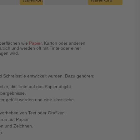
Warenkorb
Warenkorb
Oberflächen wie
Papier
, Karton oder anderen
tlich und werden oft mit Tinte oder einer
agen wird.
nd Schreibstile entwickelt wurden. Dazu gehören:
itze, die Tinte auf das Papier abgibt.
eibergebnisse.
ter gefüllt werden und eine klassische
rvorheben von Text oder Grafiken.
ren auf Papier.
ben und Zeichnen.
n.