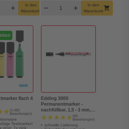
dukt Warenkorb Menge
Produkt Warenkorb Menge
In den
In den
add
shopping_cart
remove
add
shopping_cart
Warenkorb
Warenkorb
ktion
xtmarker flach 4
Edding 3000
Permanentmarker -
nachfüllbar, 1,5 - 3 mm,
★★
★★
(2.485
Bewertungen)
schwarz
★★★★★
★★★★★
(90
arkenware
Bewertungen)
arbige Textmarkerl
schnelle Lieferung
x grün, 1x pink