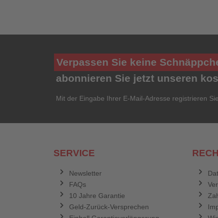
Verpassen Sie keine Schnäppch
abonnieren Sie jetzt unseren ko
Mit der Eingabe Ihrer E-Mail-Adresse registrieren Si
SERVICE
RECH
Newsletter
Dat
FAQs
Ve
10 Jahre Garantie
Zah
Geld-Zurück-Versprechen
Im
Einhell Garantieverlängerung
Wid