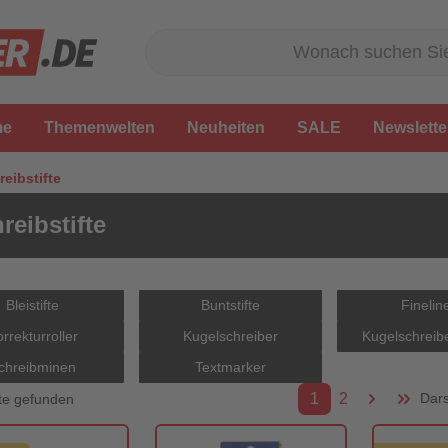
me
Themenwelten
Neuheiten
SALE
Newslette
reibstifte
reibstifte
Bleistifte
Buntstifte
Finelin
rrekturroller
Kugelschreiber
Kugelschreib
chreibminen
Textmarker
1
2
Dars
te gefunden