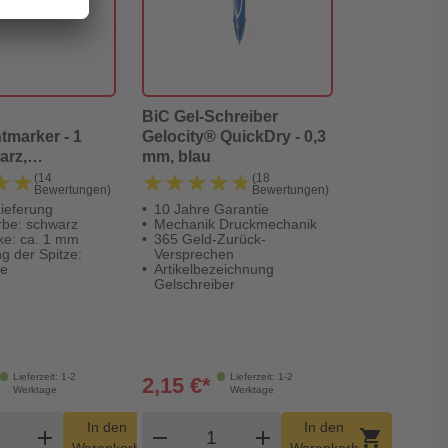
BiC Gel-Schreiber
marker - 1
Gelocity® QuickDry - 0,3
arz,
mm, blau
ar
★★
★★
★★★★★
★★★★★
(14
(18
Bewertungen)
Bewertungen)
Lieferung
10 Jahre Garantie
rbe: schwarz
Mechanik Druckmechanik
rke: ca. 1 mm
365 Geld-Zurück-
g der Spitze:
Versprechen
ze
Artikelbezeichnung
Gelschreiber
Lieferzeit: 1-2
Lieferzeit: 1-2
2,15 €*
Werktage
Werktage
dukt Warenkorb Menge
Produkt Warenkorb Menge
In den
In den
add
shopping_cart
remove
add
shopping_cart