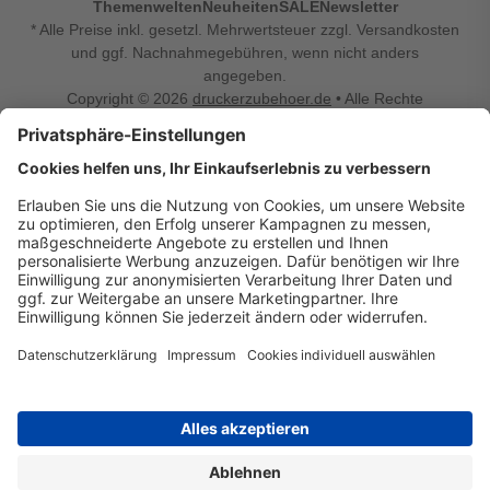
Themenwelten
Neuheiten
SALE
Newsletter
* Alle Preise inkl. gesetzl. Mehrwertsteuer zzgl. Versandkosten
und ggf. Nachnahmegebühren, wenn nicht anders
angegeben.
Copyright © 2026
druckerzubehoer.de
• Alle Rechte
vorbehalten •
Impressum
•
Widerrufsbelehrung
Vertrag widerrufen
Druckerzubehoer.de – preiswerte Qualität für Ihr Office
Sie sind auf der Suche nach dem passenden Druckerzubehör
oder Zubehör für das Büro, den Computer oder Ihr
Smartphone? Dann sind Sie bei Druckerzubehoer.de genau
richtig! Unser breites Sortiment bietet unter anderem Tinte
und Toner für alle gängigen Druckermodelle – großer sowie
kleiner Hersteller. Zugleich sind wir Ihr Online Fachhandel für
allerlei Elektro- und Bürozubehör. Sie möchten Ihr Büro
einrichten, die Werkstatt ausstatten oder den Alltag mit
kleinen Highlights aufpeppen? Neben Bürobedarf und allem,
was Ihren Arbeitsplatz noch komfortabler macht, finden Sie
bei uns auch Bastelspaß, Schulbedarf, Beleuchtung,
Autozubehör, Freizeit- und Küchengadgets sowie vieles mehr
für die ganze Familie. Entdecken Sie günstige Angebote und