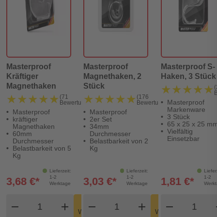
Masterproof
Masterproof
Masterproof S-
Kräftiger
Magnethaken, 2
Haken, 3 Stück
Magnethaken
Stück
★★★★★
★★★★★
(
★★★★★
★★★★★
★★★★★
★★★★★
(71
(176
Masterproof
Bewertungen)
Bewertungen)
Markenware
Masterproof
Masterproof
3 Stück
kräftiger
2er Set
65 x 25 x 25 m
Magnethaken
34mm
Vielfältig
60mm
Durchmesser
Einsetzbar
Durchmesser
Belastbarkeit von 2
Belastbarkeit von 5
Kg
Kg
Lieferzeit:
Lieferzeit:
Liefer
1-2
1-2
1-2
3,68 €*
3,03 €*
1,81 €*
Werktage
Werktage
Werk
Produkt Warenkorb Menge
Produkt Warenkorb Meng
Produkt
In den
In den
remove
add
remove
shopping_cart
add
remove
shopping_cart
Warenkorb
Warenkorb