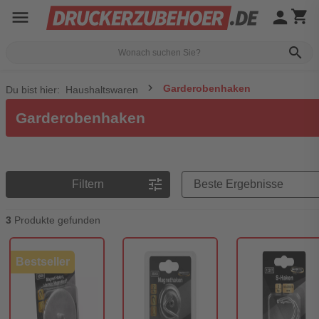
menu
person
shopping_cart
search
Garderobenhaken
Du bist hier:
Haushaltswaren
Garderobenhaken
Preisreihenfolge
tune
Filtern
3
Produkte gefunden
Bestseller