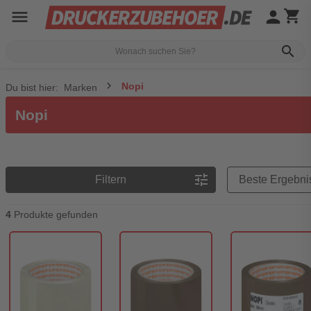
menu
person
shopping_cart
search
Nopi
Du bist hier:
Marken
Nopi
Preisreihenfolge
tune
Filtern
4
Produkte gefunden