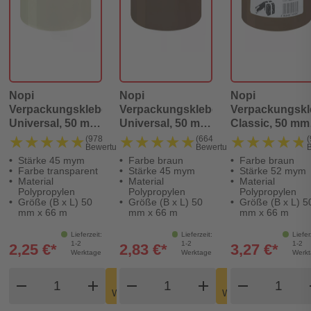
Nopi
Nopi
Nopi
Verpackungsklebeband
Verpackungsklebeband
Verpackungsk
Universal, 50 mm
Universal, 50 mm
Classic, 50 mm
x 66 m,
x 66 m, braun
66 m, braun
★★★★★
★★★★★
★★★★★
★★★★★
★★★★★
★★★★★
(978
(664
(
Bewertungen)
Bewertungen)
transparent
Stärke 45 mym
Farbe braun
Farbe braun
Farbe transparent
Stärke 45 mym
Stärke 52 mym
Material
Material
Material
Polypropylen
Polypropylen
Polypropylen
Größe (B x L) 50
Größe (B x L) 50
Größe (B x L) 5
mm x 66 m
mm x 66 m
mm x 66 m
Lieferzeit:
Lieferzeit:
Liefer
1-2
1-2
1-2
2,25 €*
2,83 €*
3,27 €*
Werktage
Werktage
Werk
Produkt Warenkorb Menge
Produkt Warenkorb Meng
Produkt
In den
In den
remove
add
remove
shopping_cart
add
remove
shopping_cart
Warenkorb
Warenkorb