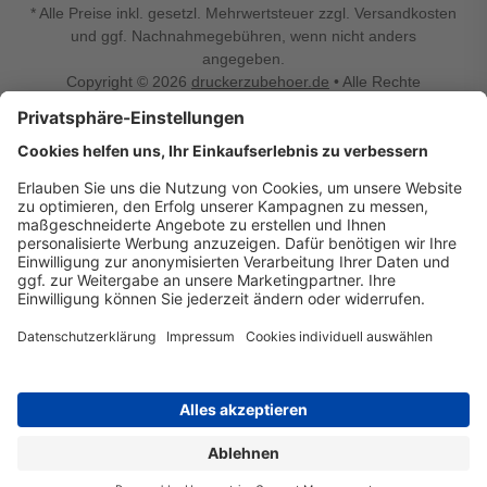
* Alle Preise inkl. gesetzl. Mehrwertsteuer zzgl. Versandkosten
und ggf. Nachnahmegebühren, wenn nicht anders
angegeben.
Copyright © 2026
druckerzubehoer.de
• Alle Rechte
vorbehalten •
Impressum
•
Widerrufsbelehrung
Vertrag widerrufen
Druckerzubehoer.de – preiswerte Qualität für Ihr Office
Sie sind auf der Suche nach dem passenden Druckerzubehör
oder Zubehör für das Büro, den Computer oder Ihr
Smartphone? Dann sind Sie bei Druckerzubehoer.de genau
richtig! Unser breites Sortiment bietet unter anderem Tinte
und Toner für alle gängigen Druckermodelle – großer sowie
kleiner Hersteller. Zugleich sind wir Ihr Online Fachhandel für
allerlei Elektro- und Bürozubehör. Sie möchten Ihr Büro
einrichten, die Werkstatt ausstatten oder den Alltag mit
kleinen Highlights aufpeppen? Neben Bürobedarf und allem,
was Ihren Arbeitsplatz noch komfortabler macht, finden Sie
bei uns auch Bastelspaß, Schulbedarf, Beleuchtung,
Autozubehör, Freizeit- und Küchengadgets sowie vieles mehr
für die ganze Familie. Entdecken Sie günstige Angebote und
allerlei Ideen auf Druckerzubehoer.de!