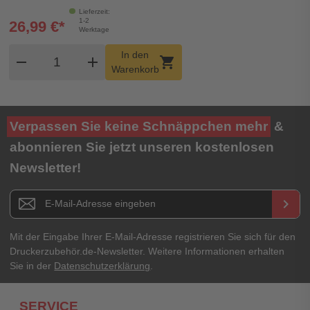
Lieferzeit:
1-2
26,99 €*
Werktage
Produkt Warenkorb Menge
In den
remove
add
shopping_cart
Warenkorb
Verpassen Sie keine Schnäppchen mehr
&
abonnieren Sie jetzt unseren kostenlosen
Newsletter!
Newsletter E-Mail Adresse
keyboard_arrow_right
Mit der Eingabe Ihrer E-Mail-Adresse registrieren Sie sich für den
Druckerzubehör.de-Newsletter. Weitere Informationen erhalten
Sie in der
Datenschutzerklärung
.
SERVICE