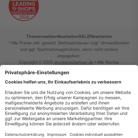
Themenwelten
Neuheiten
SALE
Newsletter
* Alle Preise inkl. gesetzl. Mehrwertsteuer zzgl. Versandkosten
und ggf. Nachnahmegebühren, wenn nicht anders
angegeben.
Copyright © 2026
druckerzubehoer.de
• Alle Rechte
vorbehalten •
Impressum
•
Widerrufsbelehrung
Vertrag widerrufen
Druckerzubehoer.de – preiswerte Qualität für Ihr Office
Sie sind auf der Suche nach dem passenden Druckerzubehör
oder Zubehör für das Büro, den Computer oder Ihr
Smartphone? Dann sind Sie bei Druckerzubehoer.de genau
richtig! Unser breites Sortiment bietet unter anderem Tinte
und Toner für alle gängigen Druckermodelle – großer sowie
kleiner Hersteller. Zugleich sind wir Ihr Online Fachhandel für
allerlei Elektro- und Bürozubehör. Sie möchten Ihr Büro
einrichten, die Werkstatt ausstatten oder den Alltag mit