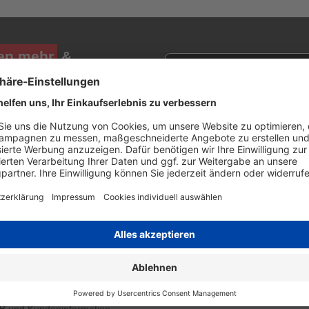
en mehr
&
Newsletter E-Mail Adresse
stenlosen Newsletter!
e sich für den Druckerzubehör.de-Newsletter. Weitere Informationen erh
TLICHES
PRESSE
enschutzerklärung
Top Shops
rsand
39x getestet - in Service, Qua
lungsinfos
und Preis
pressum
errufsbelehrung
kie Einstellungen