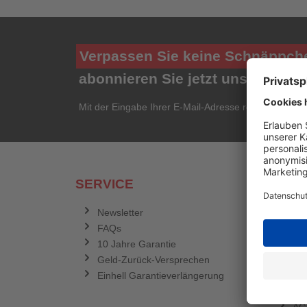
Verpassen Sie keine Schnäppch
abonnieren Sie jetzt unseren ko
Mit der Eingabe Ihrer E-Mail-Adresse registrieren Si
SERVICE
RECH
Newsletter
Dat
FAQs
Ve
10 Jahre Garantie
Zah
Geld-Zurück-Versprechen
Im
Einhell Garantieverlängerung
Wid
Coo