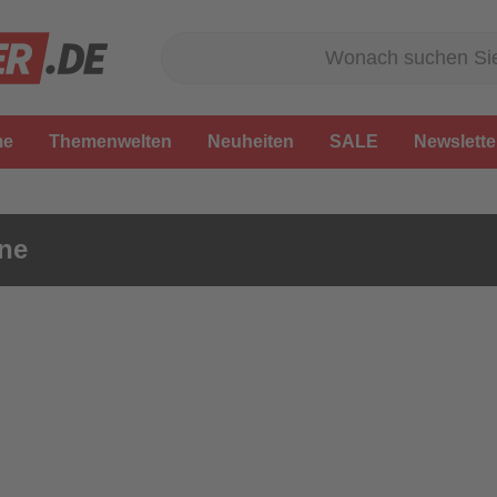
me
Themenwelten
Neuheiten
SALE
Newslette
ne