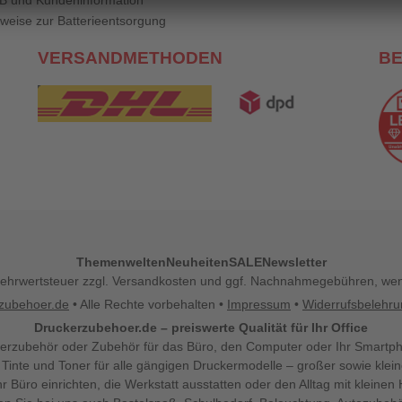
B und Kundeninformation
weise zur Batterieentsorgung
VERSANDMETHODEN
B
Themenwelten
Neuheiten
SALE
Newsletter
l. Mehrwertsteuer zzgl. Versandkosten und ggf. Nachnahmegebühren, w
zubehoer.de
• Alle Rechte vorbehalten •
Impressum
•
Widerrufsbelehr
Druckerzubehoer.de – preiswerte Qualität für Ihr Office
erzubehör oder Zubehör für das Büro, den Computer oder Ihr Smartp
 Tinte und Toner für alle gängigen Druckermodelle – großer sowie klein
Ihr Büro einrichten, die Werkstatt ausstatten oder den Alltag mit klein