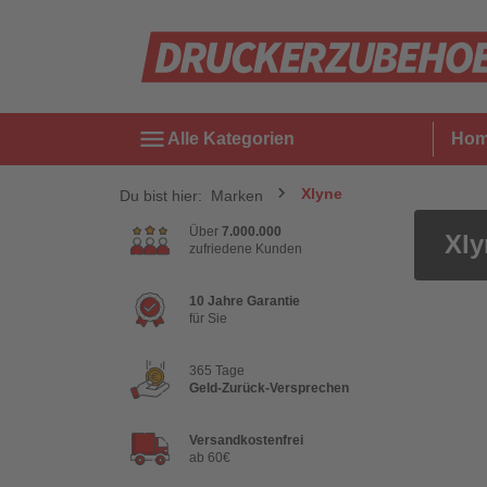
menu
Alle Kategorien
Ho
Xlyne
Du bist hier:
Marken
Über
7.000.000
Xly
zufriedene Kunden
10 Jahre Garantie
für Sie
365 Tage
Geld-Zurück-Versprechen
Versandkostenfrei
ab 60€