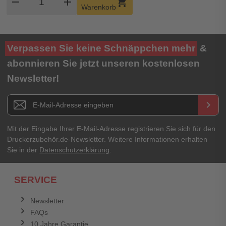
remove
add
shopping_cart
Warenkorb
Verpassen Sie keine Schnäppchen mehr
&
abonnieren Sie jetzt unseren kostenlosen
Newsletter!
Newsletter E-Mail Adresse
keyboard_arrow_right
Mit der Eingabe Ihrer E-Mail-Adresse registrieren Sie sich für den
Druckerzubehör.de-Newsletter. Weitere Informationen erhalten
Sie in der
Datenschutzerklärung
.
SERVICE
Newsletter
FAQs
10 Jahre Garantie