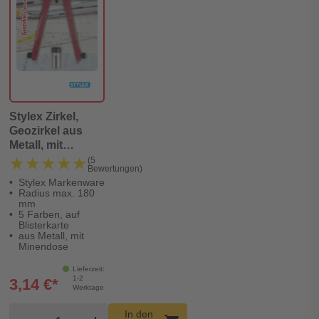
Stylex Zirkel,
Geozirkel aus
Metall, mit
Minendose
★★★★★
★★★★★
(5
Bewertungen)
Stylex Markenware
Radius max. 180
mm
5 Farben, auf
Blisterkarte
aus Metall, mit
Minendose
Lieferzeit:
1-2
3,14 €*
Werktage
Produkt Warenkorb Menge
In den