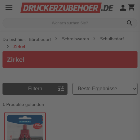
menu
person
shopping_cart
search
Schreibwaren
Schulbedarf
Du bist hier:
Bürobedarf
Zirkel
Zirkel
Preisreihenfolge
tune
Filtern
1
Produkte gefunden