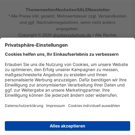
Themenwelten
Neuheiten
SALE
Newsletter
* Alle Preise inkl. gesetzl. Mehrwertsteuer zzgl. Versandkosten
und ggf. Nachnahmegebühren, wenn nicht anders
angegeben.
Copyright © 2026
druckerzubehoer.de
• Alle Rechte
vorbehalten •
Impressum
•
Widerrufsbelehrung
Vertrag widerrufen
Druckerzubehoer.de – preiswerte Qualität für Ihr Office
Sie sind auf der Suche nach dem passenden Druckerzubehör
oder Zubehör für das Büro, den Computer oder Ihr
Smartphone? Dann sind Sie bei Druckerzubehoer.de genau
richtig! Unser breites Sortiment bietet unter anderem Tinte
und Toner für alle gängigen Druckermodelle – großer sowie
kleiner Hersteller. Zugleich sind wir Ihr Online Fachhandel für
allerlei Elektro- und Bürozubehör. Sie möchten Ihr Büro
einrichten, die Werkstatt ausstatten oder den Alltag mit
kleinen Highlights aufpeppen? Neben Bürobedarf und allem,
was Ihren Arbeitsplatz noch komfortabler macht, finden Sie
bei uns auch Bastelspaß, Schulbedarf, Beleuchtung,
Autozubehör, Freizeit- und Küchengadgets sowie vieles mehr