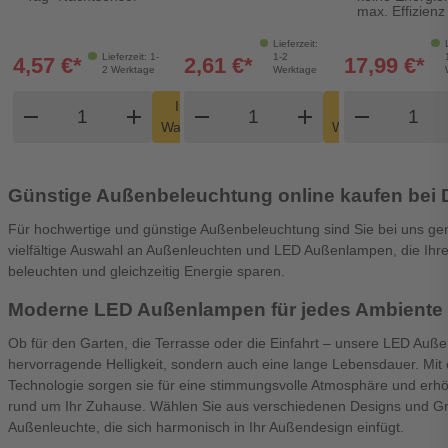
max. Effizienz
Lieferzeit:
Lieferzeit: 1-
1-2
4,57 €*
2,61 €*
17,99 €*
2 Werktage
Werktage
Produkt Warenkorb Menge
Produkt Warenkorb Men
Produk
In den
In den
remove
add
remove
shopping_cart
add
remove
shopping_cart
Warenkorb
Warenkorb
Günstige Außenbeleuchtung online kaufen bei
Für hochwertige und günstige Außenbeleuchtung sind Sie bei uns gen
vielfältige Auswahl an Außenleuchten und LED Außenlampen, die Ihre
beleuchten und gleichzeitig Energie sparen.
Moderne LED Außenlampen für jedes Ambiente
Ob für den Garten, die Terrasse oder die Einfahrt – unsere LED Auße
hervorragende Helligkeit, sondern auch eine lange Lebensdauer. Mi
Technologie sorgen sie für eine stimmungsvolle Atmosphäre und erhöh
rund um Ihr Zuhause. Wählen Sie aus verschiedenen Designs und 
Außenleuchte, die sich harmonisch in Ihr Außendesign einfügt.