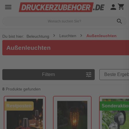
menu
person
shopping_cart
search
Leuchten
Außenleuchten
Du bist hier:
Beleuchtung
Außenleuchten
Preisreihenfolge
tune
Filtern
8
Produkte gefunden
Restposten
Sonderaktio