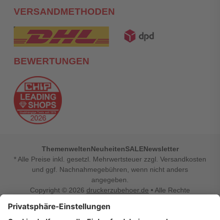
VERSANDMETHODEN
BEWERTUNGEN
Themenwelten
Neuheiten
SALE
Newsletter
* Alle Preise inkl. gesetzl. Mehrwertsteuer zzgl. Versandkosten
und ggf. Nachnahmegebühren, wenn nicht anders
angegeben.
Copyright © 2026
druckerzubehoer.de
• Alle Rechte
vorbehalten •
Impressum
•
Widerrufsbelehrung
Vertrag widerrufen