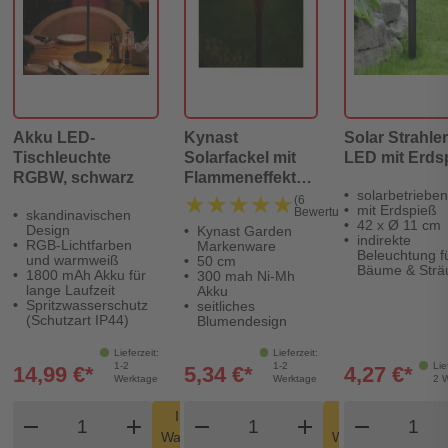
Akku LED-
Kynast
Solar Strahler
Tischleuchte
Solarfackel mit
LED mit Erds
RGBW, schwarz
Flammeneffekt
solarbetrieben
50 cm
★★★★★
★★★★★
(6
mit Erdspieß
Bewertungen)
skandinavischen
42 x Ø 11 cm
Design
Kynast Garden
indirekte
RGB-Lichtfarben
Markenware
Beleuchtung f
und warmweiß
50 cm
Bäume & Strä
1800 mAh Akku für
300 mah Ni-Mh
lange Laufzeit
Akku
Spritzwasserschutz
seitliches
(Schutzart IP44)
Blumendesign
Lieferzeit:
Lieferzeit:
1-2
1-2
Lie
14,99 €*
5,34 €*
4,27 €*
Werktage
Werktage
2 
Produkt Warenkorb Menge
Produkt Warenkorb Men
Produk
In den
In den
remove
add
remove
shopping_cart
add
remove
shopping_cart
Warenkorb
Warenkorb