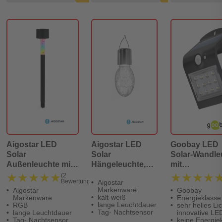
Aigostar LED
Aigostar LED
Goobay LED
Solar
Solar
Solar-Wandle
Außenleuchte mit
Hängeleuchte,
mit
Farbwechsel
silber
Bewegungsm
★★★★★
★★★★★
★★★★
★★★★
(2
Bewertungen)
Aigostar
1,5 W
Markenware
Aigostar
Goobay
kalt-weiß
Markenware
Energieklasse
lange Leuchtdauer
RGB
sehr helles Lic
Tag- Nachtsensor
lange Leuchtdauer
innovative LE
Tag- Nachtsensor
keine Energie