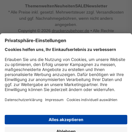
Themenwelten
Neuheiten
SALE
Newsletter
* Alle Preise inkl. gesetzl. Mehrwertsteuer zzgl. Versandkosten
und ggf. Nachnahmegebühren, wenn nicht anders
angegeben.
Copyright © 2026
druckerzubehoer.de
• Alle Rechte
vorbehalten •
Impressum
•
Widerrufsbelehrung
Vertrag widerrufen
Druckerzubehoer.de – preiswerte Qualität für Ihr Office
Sie sind auf der Suche nach dem passenden Druckerzubehör
oder Zubehör für das Büro, den Computer oder Ihr
Smartphone? Dann sind Sie bei Druckerzubehoer.de genau
richtig! Unser breites Sortiment bietet unter anderem Tinte
und Toner für alle gängigen Druckermodelle – großer sowie
kleiner Hersteller. Zugleich sind wir Ihr Online Fachhandel für
allerlei Elektro- und Bürozubehör. Sie möchten Ihr Büro
einrichten, die Werkstatt ausstatten oder den Alltag mit
kleinen Highlights aufpeppen? Neben Bürobedarf und allem,
was Ihren Arbeitsplatz noch komfortabler macht, finden Sie
bei uns auch Bastelspaß, Schulbedarf, Beleuchtung,
Autozubehör, Freizeit- und Küchengadgets sowie vieles mehr