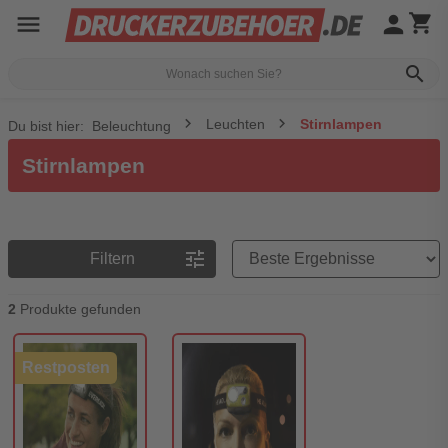
menu
person
shopping_cart
search
Leuchten
Stirnlampen
Du bist hier:
Beleuchtung
Stirnlampen
Preisreihenfolge
tune
Filtern
2
Produkte gefunden
Restposten