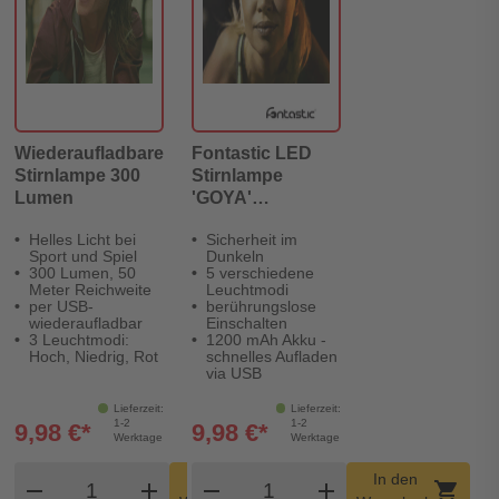
Wiederaufladbare
Fontastic LED
Stirnlampe 300
Stirnlampe
Lumen
'GOYA'
wiederaufladbar
Helles Licht bei
Sicherheit im
IPX4
Sport und Spiel
Dunkeln
300 Lumen, 50
5 verschiedene
Meter Reichweite
Leuchtmodi
per USB-
berührungslose
wiederaufladbar
Einschalten
3 Leuchtmodi:
1200 mAh Akku -
Hoch, Niedrig, Rot
schnelles Aufladen
via USB
Lieferzeit:
Lieferzeit:
1-2
1-2
9,98 €*
9,98 €*
Werktage
Werktage
Produkt Warenkorb Menge
Produkt Warenkorb Meng
In den
In den
remove
add
remove
shopping_cart
add
shopping_cart