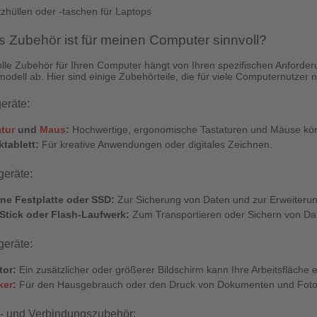
zhüllen oder -taschen für Laptops
 Zubehör ist für meinen Computer sinnvoll?
lle Zubehör für Ihren Computer hängt von Ihren spezifischen Anford
dell ab. Hier sind einige Zubehörteile, die für viele Computernutzer n
eräte:
tur
und
Maus
:
Hochwertige, ergonomische Tastaturen und Mäuse kön
ktablett:
Für kreative Anwendungen oder digitales Zeichnen.
geräte:
rne Festplatte oder SSD:
Zur Sicherung von Daten und zur Erweiterun
Stick oder Flash-Laufwerk:
Zum Transportieren oder Sichern von Da
eräte:
tor:
Ein zusätzlicher oder größerer Bildschirm kann Ihre Arbeitsfläche e
ker
:
Für den Hausgebrauch oder den Druck von Dokumenten und Foto
- und Verbindungszubehör: