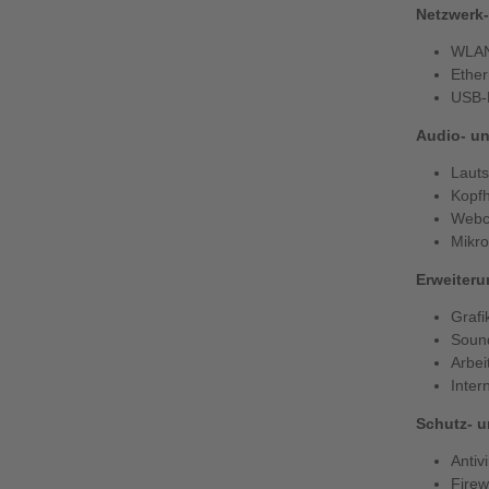
Netzwerk
WLAN
Ether
USB-
Audio- un
Lauts
Kopfh
Web
Mikro
Erweiter
Grafi
Soun
Arbei
Inter
Schutz- u
Antiv
Firew