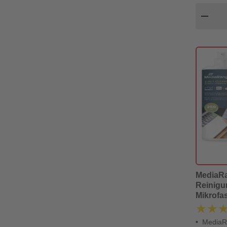
Pr
remove
MediaR
Reinigu
Mikrofas
★★
★★
MediaR