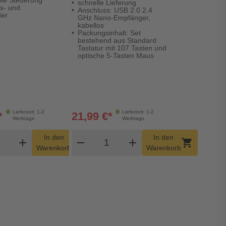
schnelle Lieferung
s- und
Anschluss: USB 2.0 2.4
der
GHz Nano-Empfänger,
kabellos
Packungsinhalt: Set
bestehend aus Standard
Tastatur mit 107 Tasten und
optische 5-Tasten Maus
Lieferzeit: 1-2
Lieferzeit: 1-2
*
21,99 €*
Werktage
Werktage
dukt Warenkorb Menge
Produkt Warenkorb Menge
In den
In den
add
shopping_cart
remove
add
shopping_cart
Warenkorb
Warenkorb