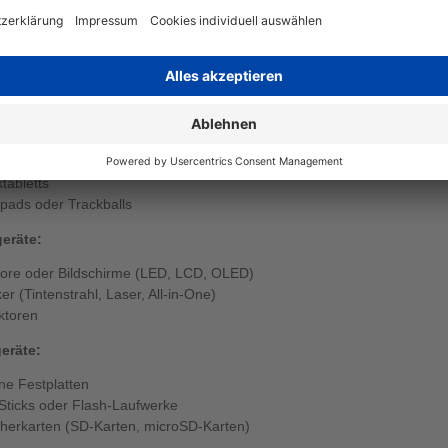
n von Computerzubehör, bezieht sich dies auf eine Vielzahl von Hard
skabeln, Geräten und anderen Zusätzen, die verwendet werden, um die
ern zu verbessern oder zu erweitern. Es umfasst eine breite Palette
n Verbindung mit ihnen genutzt werden können. Auf Druckerzubehoer.de
 Computerzubehör, darunter auch:
räte:
turen
 (kabelgebunden oder kabellos)
ktabletts
pads oder Trackballs
eräte:
ore oder Bildschirme (LED, LCD, OLED)
er (Tintenstrahl, Laser, All-in-One)
ktoren
eräte:
ne Festplatten
ticks oder Flash-Laufwerke
herkarten (SD-Karten, microSD-Karten)