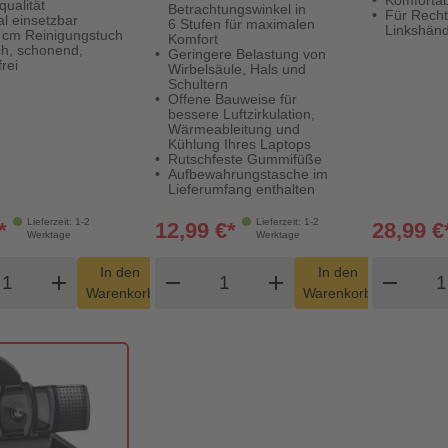
ualität
Betrachtungswinkel in
Für Recht
al einsetzbar
6 Stufen für maximalen
Linkshän
 cm Reinigungstuch
Komfort
ch, schonend,
Geringere Belastung von
frei
Wirbelsäule, Hals und
Schultern
Offene Bauweise für
bessere Luftzirkulation,
Wärmeableitung und
Kühlung Ihres Laptops
Rutschfeste Gummifüße
Aufbewahrungstasche im
Lieferumfang enthalten
Lieferzeit: 1-2
Lieferzeit: 1-2
*
12,99 €*
28,99 €
Werktage
Werktage
odukt Warenkorb Menge
Produkt Warenkorb Menge
Pro
In den
In den
add
shopping_cart
remove
add
shopping_cart
remove
Warenkorb
Warenkorb