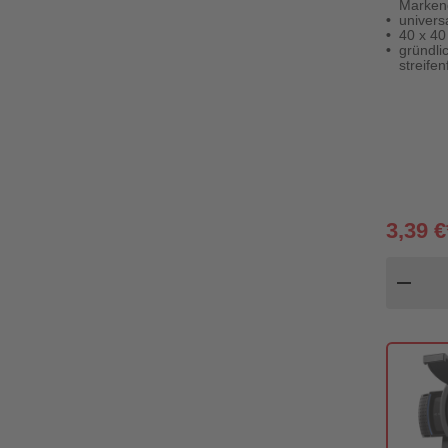
Markenq
univers
40 x 40
gründli
streifen
3,39 €
Pr
remove