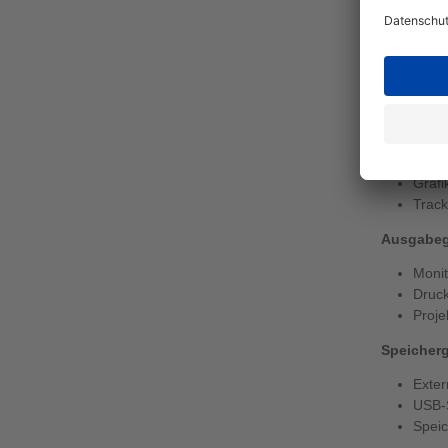
Spricht ma
Verbindung
von Comput
sind und i
passendem
Eingabege
Tasta
Mäuse
Grafi
Track
Ausgabeg
Monit
Druck
Proje
Speicherg
Exter
USB-S
Speic