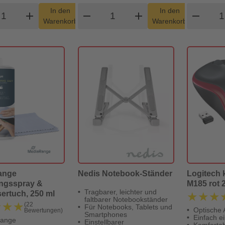
odukt Warenkorb Menge
Produkt Warenkorb Menge
Pro
In den
In den
add
shopping_cart
remove
add
shopping_cart
remove
Warenkorb
Warenkorb
ange
Nedis Notebook-Ständer
Logitech 
ngsspray &
M185 rot 
Tragbarer, leichter und
ertuch, 250 ml
★★★
★★★
faltbarer Notebookständer
★★★
★★★
(22
Für Notebooks, Tablets und
Optische 
Bewertungen)
Smartphones
Einfach e
ange
Einstellbarer
Komforta