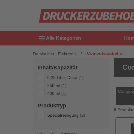
menu
Alle Kategorien
Ho
Computerzubehör
Du bist hier:
Elektronik
Co
Inhalt/Kapazität
0,25 Liter, Dose
(1)
250 ml
(1)
Compute
400 ml
(1)
Produkttyp
9
Produkt
Spezialreinigung
(2)