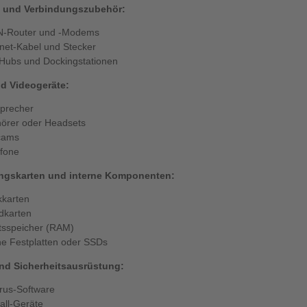
- und Verbindungszubehör:
-Router und -Modems
net-Kabel und Stecker
Hubs und Dockingstationen
d Videogeräte:
precher
örer oder Headsets
cams
fone
ungskarten und interne Komponenten:
kkarten
dkarten
tsspeicher (RAM)
ne Festplatten oder SSDs
nd Sicherheitsausrüstung:
irus-Software
all-Geräte