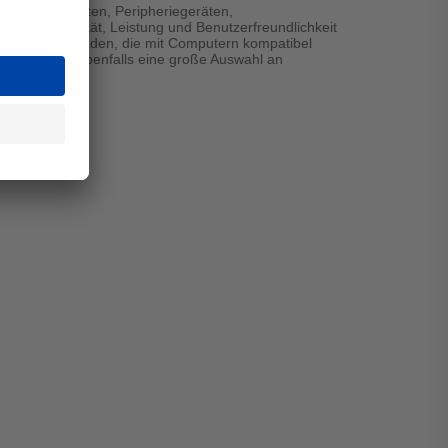
warekomponenten, Peripheriegeräten,
 Funktionalität, Leistung und Benutzerfreundlichkeit
 von Gegenständen, die mit Computern kompatibel
 finden Sie ebenfalls eine große Auswahl an