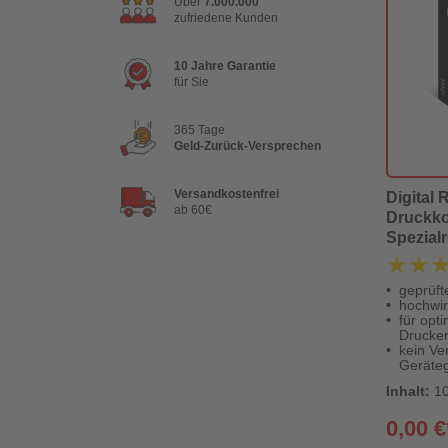
Über
7.000.000
zufriedene Kunden
10 Jahre Garantie
für Sie
365 Tage
Geld-Zurück-Versprechen
Versandkostenfrei
Digital 
ab 60€
Druckko
Spezialr
★★
★★
geprüft
hochwi
für opt
Drucke
kein Ver
Geräteg
Inhalt:
10
0,00 €