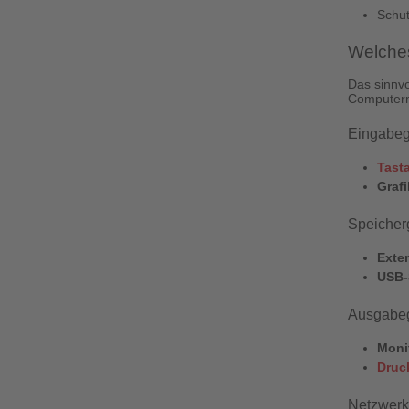
Schut
Welches
Das sinnvo
Computermo
Eingabeg
Tasta
Grafi
Speicher
Exte
USB-
Ausgabeg
Moni
Druc
Netzwerk