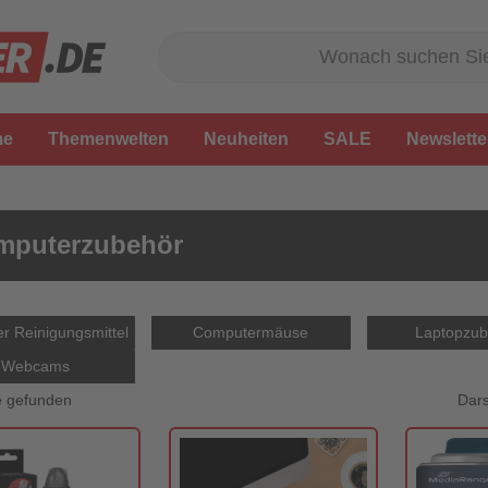
me
Themenwelten
Neuheiten
SALE
Newslette
mputerzubehör
r Reinigungsmittel
Computermäuse
Laptopzub
Webcams
Dars
e gefunden