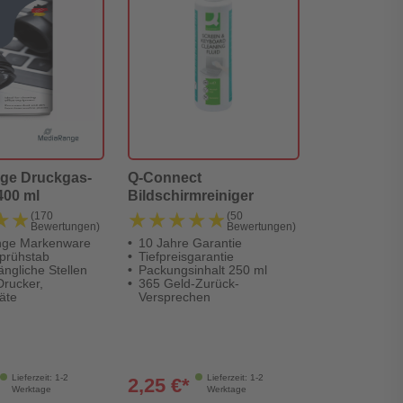
ge Druckgas-
Q-Connect
400 ml
Bildschirmreiniger
★★
★★
★★★★★
★★★★★
(170
(50
Bewertungen)
Bewertungen)
ge Markenware
10 Jahre Garantie
Sprühstab
Tiefpreisgarantie
ängliche Stellen
Packungsinhalt 250 ml
Drucker,
365 Geld-Zurück-
äte
Versprechen
Lieferzeit: 1-2
Lieferzeit: 1-2
2,25 €*
Werktage
Werktage