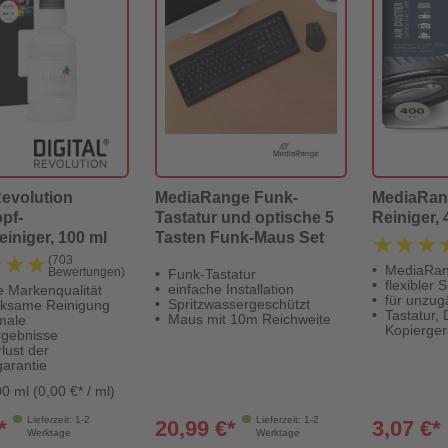
Revolution
MediaRange Funk-
MediaRan
pf-
Tastatur und optische 5
Reiniger, 
einiger, 100 ml
Tasten Funk-Maus Set
★★★
★★★
★★★
★★★
(703
MediaRan
Bewertungen)
Funk-Tastatur
flexibler 
einfache Installation
e Markenqualität
für unzug
Spritzwassergeschützt
rksame Reinigung
Tastatur, 
Maus mit 10m Reichweite
imale
Kopierger
rgebnisse
lust der
arantie
0 ml (0,00 €* / ml)
Lieferzeit: 1-2
Lieferzeit: 1-2
*
20,99 €*
3,07 €*
Werktage
Werktage