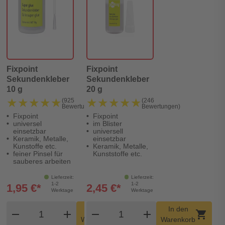
Fixpoint
Fixpoint
Sekundenkleber
Sekundenkleber
10 g
20 g
★★★★★
★★★★★
★★★★★
★★★★★
(925
(246
Bewertungen)
Bewertungen)
Fixpoint
Fixpoint
universel
im Blister
einsetzbar
universell
Keramik, Metalle,
einsetzbar
Kunstoffe etc.
Keramik, Metalle,
feiner Pinsel für
Kunststoffe etc.
sauberes arbeiten
Lieferzeit:
Lieferzeit:
1-2
1-2
1,95 €*
2,45 €*
Werktage
Werktage
Produkt Warenkorb Menge
Produkt Warenkorb Meng
In den
In den
remove
add
remove
shopping_cart
add
shopping_cart
Warenkorb
Warenkorb