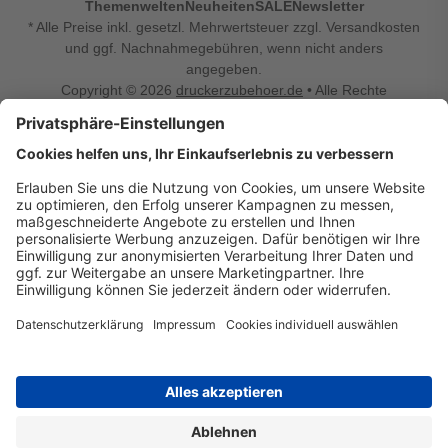
Themenwelten
Neuheiten
SALE
Newsletter
* Alle Preise inkl. gesetzl. Mehrwertsteuer zzgl. Versandkosten
und ggf. Nachnahmegebühren, wenn nicht anders
angegeben.
Copyright © 2026
druckerzubehoer.de
• Alle Rechte
vorbehalten •
Impressum
•
Widerrufsbelehrung
Vertrag widerrufen
Druckerzubehoer.de – preiswerte Qualität für Ihr Office
Sie sind auf der Suche nach dem passenden Druckerzubehör
oder Zubehör für das Büro, den Computer oder Ihr
Smartphone? Dann sind Sie bei Druckerzubehoer.de genau
richtig! Unser breites Sortiment bietet unter anderem Tinte
und Toner für alle gängigen Druckermodelle – großer sowie
kleiner Hersteller. Zugleich sind wir Ihr Online Fachhandel für
allerlei Elektro- und Bürozubehör. Sie möchten Ihr Büro
einrichten, die Werkstatt ausstatten oder den Alltag mit
kleinen Highlights aufpeppen? Neben Bürobedarf und allem,
was Ihren Arbeitsplatz noch komfortabler macht, finden Sie
bei uns auch Bastelspaß, Schulbedarf, Beleuchtung,
Autozubehör, Freizeit- und Küchengadgets sowie vieles mehr
für die ganze Familie. Entdecken Sie günstige Angebote und