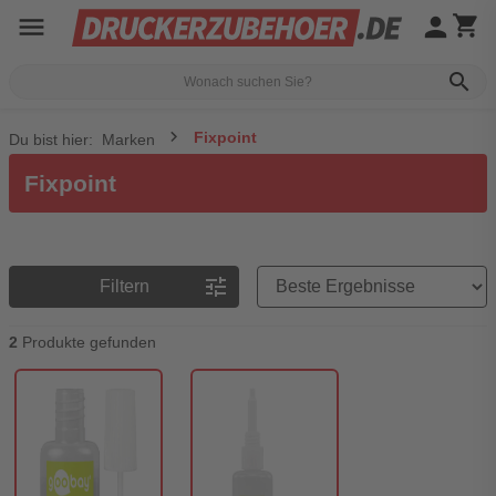
menu
person
shopping_cart
search
Fixpoint
Du bist hier:
Marken
Fixpoint
Preisreihenfolge
tune
Filtern
2
Produkte gefunden