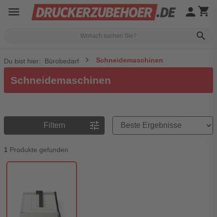
menu
person
shopping_cart
search
Schneidemaschinen
Du bist hier:
Bürobedarf
Schneidemaschinen
Preisreihenfolge
tune
Filtern
1
Produkte gefunden