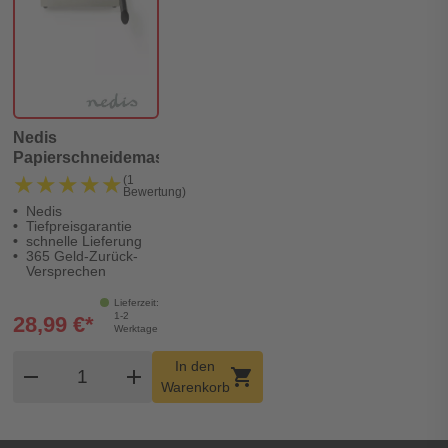
Nedis
Papierschneidemaschine
★★★★★
★★★★★
(1
Bewertung)
Nedis
Tiefpreisgarantie
schnelle Lieferung
365 Geld-Zurück-
Versprechen
Lieferzeit:
1-2
28,99 €*
Werktage
Produkt Warenkorb Menge
In den
remove
add
shopping_cart
Warenkorb