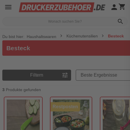
menu
person
shopping_cart
search
Küchenutensilien
Besteck
Du bist hier:
Haushaltswaren
Besteck
Preisreihenfolge
tune
Filtern
3
Produkte gefunden
Restposten