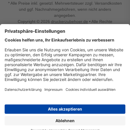
* Alle Preise inkl. gesetzl. Mehrwertsteuer zzgl. Versandkosten
und ggf. Nachnahmegebühren, wenn nicht anders
angegeben.
Copyright © 2026
druckerzubehoer.de
• Alle Rechte
vorbehalten •
Impressum
•
Widerrufsbelehrung
Vertrag widerrufen
Druckerzubehoer.de – preiswerte Qualität für Ihr Office
Sie sind auf der Suche nach dem passenden Druckerzubehör
oder Zubehör für das Büro, den Computer oder Ihr
Smartphone? Dann sind Sie bei Druckerzubehoer.de genau
richtig! Unser breites Sortiment bietet unter anderem Tinte
und Toner für alle gängigen Druckermodelle – großer sowie
kleiner Hersteller. Zugleich sind wir Ihr Online Fachhandel für
allerlei Elektro- und Bürozubehör. Sie möchten Ihr Büro
einrichten, die Werkstatt ausstatten oder den Alltag mit
kleinen Highlights aufpeppen? Neben Bürobedarf und allem,
was Ihren Arbeitsplatz noch komfortabler macht, finden Sie
bei uns auch Bastelspaß, Schulbedarf, Beleuchtung,
Autozubehör, Freizeit- und Küchengadgets sowie vieles mehr
für die ganze Familie. Entdecken Sie günstige Angebote und
allerlei Ideen auf Druckerzubehoer.de!