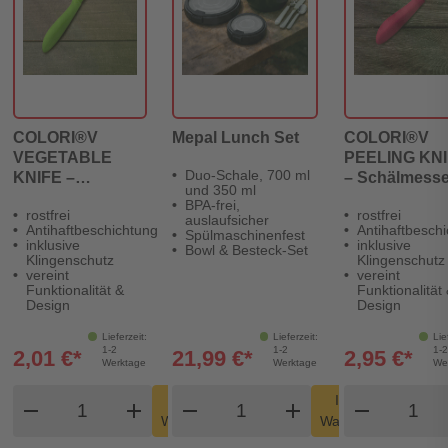
COLORI®V
Mepal Lunch Set
COLORI®V
VEGETABLE
PEELING KN
Duo-Schale, 700 ml
KNIFE –
– Schälmesse
und 350 ml
Gemüsemesser
BPA-frei,
rostfrei
rostfrei
auslaufsicher
Antihaftbeschichtung
Antihaftbesch
Spülmaschinenfest
inklusive
inklusive
Bowl & Besteck-Set
Klingenschutz
Klingenschutz
vereint
vereint
Funktionalität &
Funktionalität
Design
Design
Lieferzeit:
Lieferzeit:
Lie
1-2
1-2
1-2
2,01 €*
21,99 €*
2,95 €*
Werktage
Werktage
We
Produkt Warenkorb Menge
Produkt Warenkorb Meng
Produk
In den
In den
remove
add
remove
shopping_cart
add
remove
shopping_cart
Warenkorb
Warenkorb