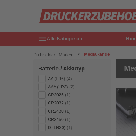
menu
Alle Kategorien
Ho
MediaRange
Du bist hier:
Marken
Me
Batterie-/ Akkutyp
AA (LR6)
(4)
AAA (LR3)
(2)
CR2025
(1)
CR2032
(1)
CR2430
(1)
CR2450
(1)
D (LR20)
(1)