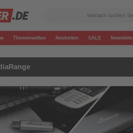
me
Themenwelten
Neuheiten
SALE
Newslette
diaRange