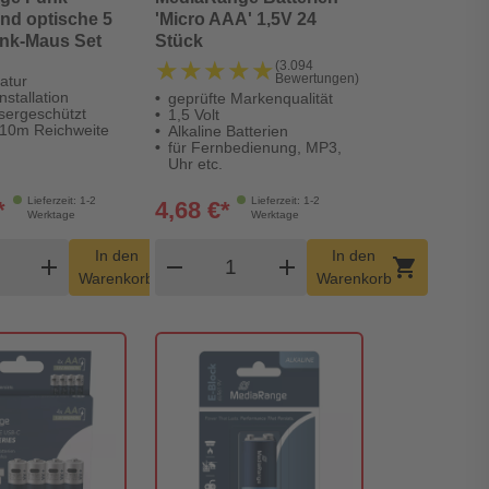
und optische 5
'Micro AAA' 1,5V 24
unk-Maus Set
Stück
★★★★★
★★★★★
(3.094
Bewertungen)
atur
nstallation
geprüfte Markenqualität
sergeschützt
1,5 Volt
 10m Reichweite
Alkaline Batterien
für Fernbedienung, MP3,
Uhr etc.
Lieferzeit: 1-2
Lieferzeit: 1-2
*
4,68 €*
Werktage
Werktage
dukt Warenkorb Menge
Produkt Warenkorb Menge
In den
In den
add
shopping_cart
remove
add
shopping_cart
Warenkorb
Warenkorb