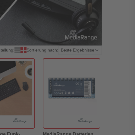
tellung:
Sortierung nach:
ge Funk-
MediaRange Batterien