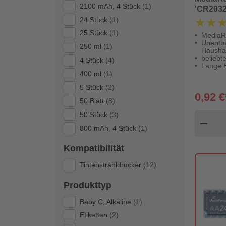
2100 mAh, 4 Stück
(1)
'CR2032'
24 Stück
(1)
★★
★★
25 Stück
(1)
MediaR
Unentbe
250 ml
(1)
Haushal
beliebt
4 Stück
(4)
Lange H
400 ml
(1)
5 Stück
(2)
0,92 €
50 Blatt
(8)
50 Stück
(3)
Pr
remove
800 mAh, 4 Stück
(1)
Kompatibilität
Tintenstrahldrucker
(12)
Produkttyp
Baby C, Alkaline
(1)
Etiketten
(2)