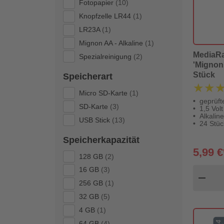
Fotopapier
(10)
Knopfzelle LR44
(1)
LR23A
(1)
Mignon AA - Alkaline
(1)
MediaRa
Spezialreinigung
(2)
'Mignon 
Stück
Speicherart
★★
★★
Micro SD-Karte
(1)
geprüft
SD-Karte
(3)
1,5 Volt
Alkaline
USB Stick
(13)
24 Stüc
Speicherkapazität
5,99 €
128 GB
(2)
16 GB
(3)
Pr
remove
256 GB
(1)
32 GB
(5)
4 GB
(1)
64 GB
(4)