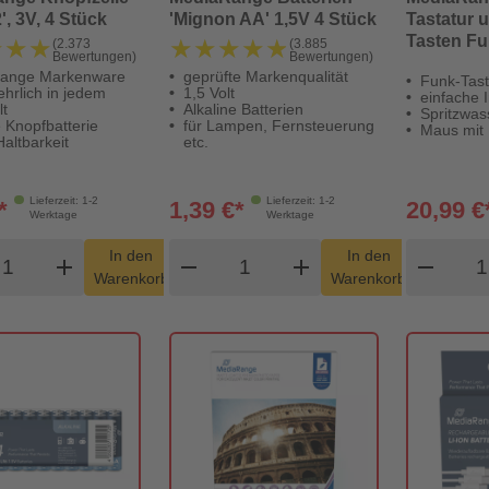
, 3V, 4 Stück
'Mignon AA' 1,5V 4 Stück
Tastatur 
Tasten F
★★★
★★★
★★★★★
★★★★★
(2.373
(3.885
Bewertungen)
Bewertungen)
ange Markenware
geprüfte Markenqualität
Funk-Tast
hrlich in jedem
1,5 Volt
einfache I
t
Alkaline Batterien
Spritzwas
e Knopfbatterie
für Lampen, Fernsteuerung
Maus mit
altbarkeit
etc.
Lieferzeit: 1-2
Lieferzeit: 1-2
*
1,39 €*
20,99 €
Werktage
Werktage
odukt Warenkorb Menge
Produkt Warenkorb Menge
Pro
In den
In den
add
shopping_cart
remove
add
shopping_cart
remove
Warenkorb
Warenkorb