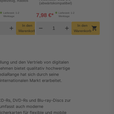
rspielzeug, Radios
(abwärtskompatibel)
Lieferzeit: 1-2
Lieferzeit: 1-2
7,98 €*
Werktage
Werktage
dukt Warenkorb Menge
Produkt Warenkorb Menge
In den
In den
add
shopping_cart
remove
add
shopping_cart
Warenkorb
Warenkorb
lung und den Vertrieb von digitalen 
hmen bietet qualitativ hochwertige 
diaRange hat sich durch seine 
nternationalen Markt erarbeitet.
CD-Rs, DVD-Rs und Blu-ray-Discs zur 
 umfasst auch moderne 
herkarten für flexible und mobile 