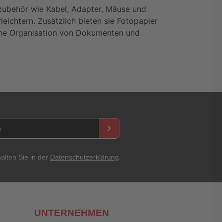
ubehör wie Kabel, Adapter, Mäuse und 
ichtern. Zusätzlich bieten sie Fotopapier 
che Organisation von Dokumenten und 
keyboard_arrow_right
alten Sie in der
Datenschutzerklärung
.
UNTERNEHMEN