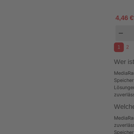
4,46 €
Pr
remove
1
2
Wer is
MediaRan
Speicher
Lösungen
zuverläs
Welche
MediaRan
zuverläs
Speicher