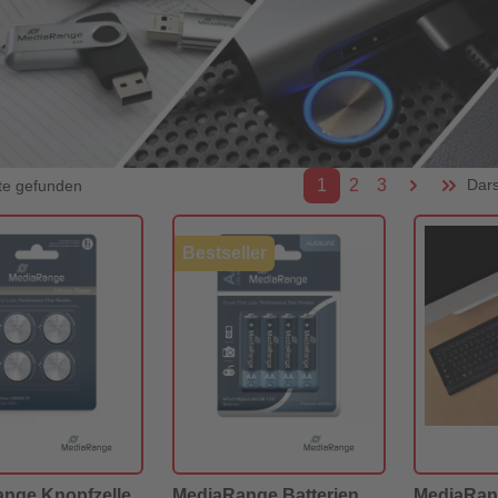
1
2
3
Dars
te gefunden
Bestseller
nge Knopfzelle
MediaRange Batterien
MediaRan