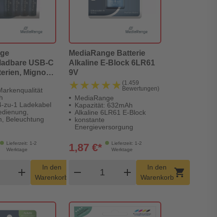
nge
MediaRange Batterie
fladbare USB-C
Alkaline E-Block 6LR61
terien, Mignon
9V
I 1.400mAh, 4er
★★★★★
★★★★★
(1.459
Bewertungen)
Markenqualität
h
MediaRange
 4-zu-1 Ladekabel
Kapazität: 632mAh
edienung,
Alkaline 6LR61 E-Block
n, Beleuchtung
konstante
Energieversorgung
Lieferzeit: 1-2
Lieferzeit: 1-2
1,87 €*
Werktage
Werktage
dukt Warenkorb Menge
Produkt Warenkorb Menge
In den
In den
add
shopping_cart
remove
add
shopping_cart
Warenkorb
Warenkorb