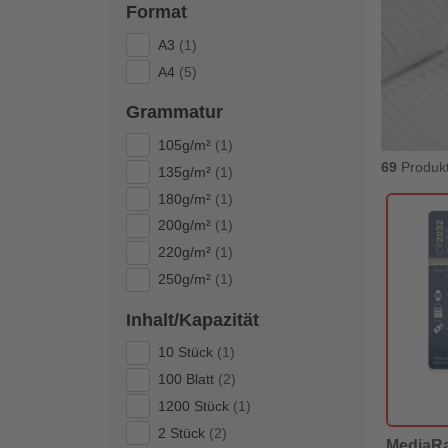
Format
A3
(1)
A4
(5)
Grammatur
105g/m²
(1)
69
Produk
135g/m²
(1)
180g/m²
(1)
200g/m²
(1)
220g/m²
(1)
250g/m²
(1)
Inhalt/Kapazität
10 Stück
(1)
100 Blatt
(2)
1200 Stück
(1)
2 Stück
(2)
MediaRa