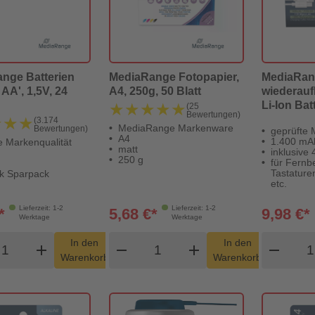
nge Batterien
MediaRange Fotopapier,
MediaRa
AA', 1,5V, 24
A4, 250g, 50 Blatt
wiederau
Li-Ion Bat
★★★★★
★★★★★
(25
Bewertungen)
AA I 1.5V 
★★★
★★★
(3.174
MediaRange Markenware
Bewertungen)
geprüfte 
Pack
A4
1.400 mA
e Markenqualität
matt
inklusive
250 g
für Fernb
Tastature
k Sparpack
etc.
Lieferzeit: 1-2
Lieferzeit: 1-2
*
5,68 €*
9,98 €*
Werktage
Werktage
odukt Warenkorb Menge
Produkt Warenkorb Menge
Pro
In den
In den
add
shopping_cart
remove
add
shopping_cart
remove
Warenkorb
Warenkorb