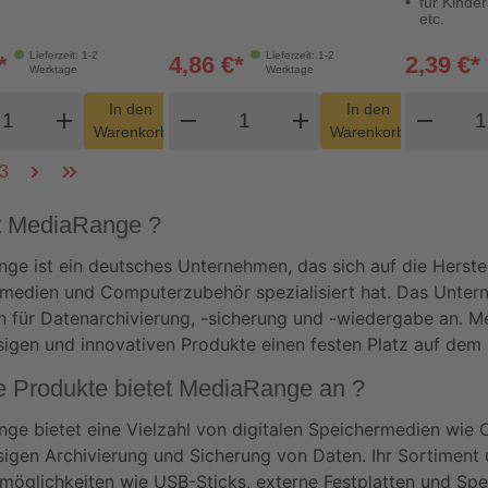
für Kinde
etc.
Lieferzeit: 1-2
Lieferzeit: 1-2
*
4,86 €*
2,39 €*
Werktage
Werktage
odukt Warenkorb Menge
Produkt Warenkorb Menge
Pro
In den
In den
add
shopping_cart
remove
add
shopping_cart
remove
Warenkorb
Warenkorb
3
t MediaRange ?
ge ist ein deutsches Unternehmen, das sich auf die Herstel
medien und Computerzubehör spezialisiert hat. Das Unterne
 für Datenarchivierung, -sicherung und -wiedergabe an. Me
sigen und innovativen Produkte einen festen Platz auf dem i
 Produkte bietet MediaRange an ?
ge bietet eine Vielzahl von digitalen Speichermedien wie 
sigen Archivierung und Sicherung von Daten. Ihr Sortiment
möglichkeiten wie USB-Sticks, externe Festplatten und Speic