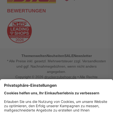
BEWERTUNGEN
Themenwelten
Neuheiten
SALE
Newsletter
* Alle Preise inkl. gesetzl. Mehrwertsteuer zzgl. Versandkosten
und ggf. Nachnahmegebühren, wenn nicht anders
angegeben.
Copyright © 2026
druckerzubehoer.de
• Alle Rechte
vorbehalten •
Impressum
•
Widerrufsbelehrung
Vertrag widerrufen
Druckerzubehoer.de – preiswerte Qualität für Ihr Office
Sie sind auf der Suche nach dem passenden Druckerzubehör
oder Zubehör für das Büro, den Computer oder Ihr
Smartphone? Dann sind Sie bei Druckerzubehoer.de genau