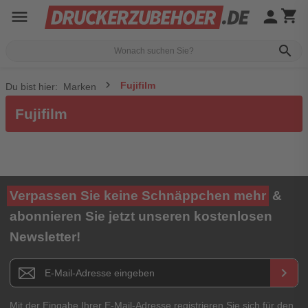
menu
person
shopping_cart
search
Fujifilm
Du bist hier:
Marken
Fujifilm
Verpassen Sie keine Schnäppchen mehr
&
abonnieren Sie jetzt unseren kostenlosen
Newsletter!
Newsletter E-Mail Adresse
keyboard_arrow_right
Mit der Eingabe Ihrer E-Mail-Adresse registrieren Sie sich für den