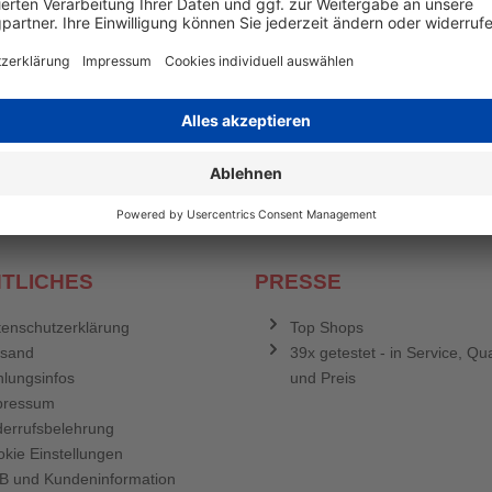
en mehr
&
Newsletter E-Mail Adresse
stenlosen Newsletter!
e sich für den Druckerzubehör.de-Newsletter. Weitere Informationen erh
TLICHES
PRESSE
enschutzerklärung
Top Shops
rsand
39x getestet - in Service, Qua
lungsinfos
und Preis
pressum
errufsbelehrung
kie Einstellungen
B und Kundeninformation