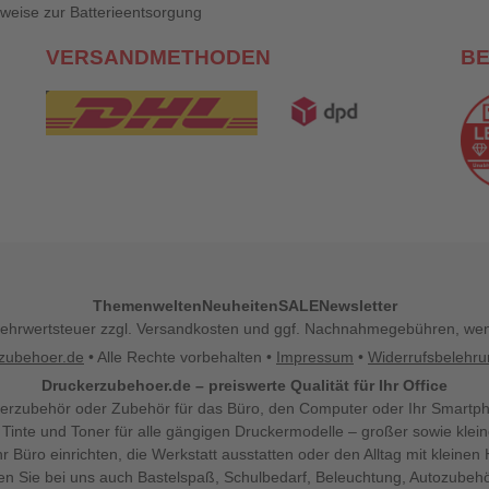
weise zur Batterieentsorgung
VERSANDMETHODEN
B
Themenwelten
Neuheiten
SALE
Newsletter
l. Mehrwertsteuer zzgl. Versandkosten und ggf. Nachnahmegebühren, w
zubehoer.de
• Alle Rechte vorbehalten •
Impressum
•
Widerrufsbelehr
Druckerzubehoer.de – preiswerte Qualität für Ihr Office
erzubehör oder Zubehör für das Büro, den Computer oder Ihr Smartp
 Tinte und Toner für alle gängigen Druckermodelle – großer sowie klein
Ihr Büro einrichten, die Werkstatt ausstatten oder den Alltag mit klein
den Sie bei uns auch Bastelspaß, Schulbedarf, Beleuchtung, Autozubehö