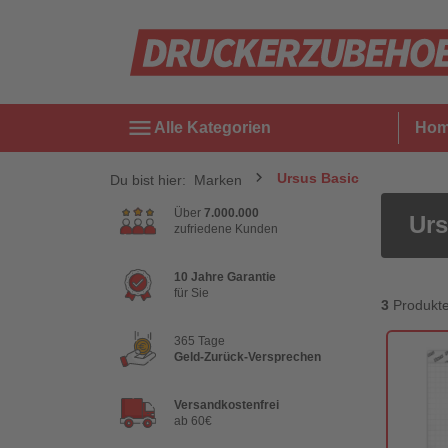
menu
Alle Kategorien
Ho
Ursus Basic
Du bist hier:
Marken
Über
7.000.000
Urs
zufriedene Kunden
10 Jahre Garantie
für Sie
3
Produkt
365 Tage
Geld-Zurück-Versprechen
Versandkostenfrei
ab 60€