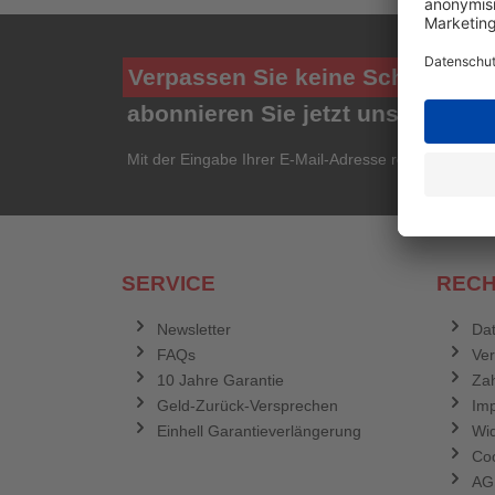
Verpassen Sie keine Schnäppch
abonnieren Sie jetzt unseren ko
Mit der Eingabe Ihrer E-Mail-Adresse registrieren Si
SERVICE
RECH
Newsletter
Dat
FAQs
Ve
10 Jahre Garantie
Zah
Geld-Zurück-Versprechen
Im
Einhell Garantieverlängerung
Wid
Coo
AG