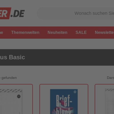
me
Themenwelten
Neuheiten
SALE
Newslette
us Basic
Dars
e gefunden