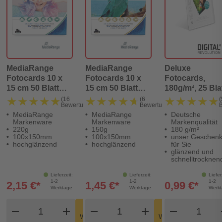
MediaRange
MediaRange
Deluxe
Fotocards 10 x
Fotocards 10 x
Fotocards,
15 cm 50 Blatt
15 cm 50 Blatt
180g/m², 25 Bla
220g.
150g.
★★★★★
★★★★★
★★★★★
★★★★★
★★★★★
★★★★★
(16
(6
(
Bewertungen)
Bewertungen)
MediaRange
MediaRange
Deutsche
Markenware
Markenware
Markenqualität
220g
150g
180 g/m²
100x150mm
100x150mm
unser Geschen
hochglänzend
hochglänzend
für Sie
glänzend und
schnelltrocknen
Lieferzeit:
Lieferzeit:
Liefer
1-2
1-2
1-2
2,15 €*
1,45 €*
0,99 €*
Werktage
Werktage
Werk
Produkt Warenkorb Menge
Produkt Warenkorb Meng
Produkt
In den
In den
remove
add
remove
shopping_cart
add
remove
shopping_cart
Warenkorb
Warenkorb