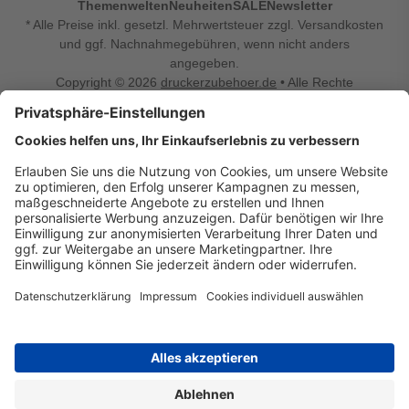
Themenwelten
Neuheiten
SALE
Newsletter
* Alle Preise inkl. gesetzl. Mehrwertsteuer zzgl. Versandkosten
und ggf. Nachnahmegebühren, wenn nicht anders
angegeben.
Copyright © 2026
druckerzubehoer.de
• Alle Rechte
vorbehalten •
Impressum
•
Widerrufsbelehrung
Vertrag widerrufen
Druckerzubehoer.de – preiswerte Qualität für Ihr Office
Sie sind auf der Suche nach dem passenden Druckerzubehör
oder Zubehör für das Büro, den Computer oder Ihr
Smartphone? Dann sind Sie bei Druckerzubehoer.de genau
richtig! Unser breites Sortiment bietet unter anderem Tinte
und Toner für alle gängigen Druckermodelle – großer sowie
kleiner Hersteller. Zugleich sind wir Ihr Online Fachhandel für
allerlei Elektro- und Bürozubehör. Sie möchten Ihr Büro
einrichten, die Werkstatt ausstatten oder den Alltag mit
kleinen Highlights aufpeppen? Neben Bürobedarf und allem,
was Ihren Arbeitsplatz noch komfortabler macht, finden Sie
bei uns auch Bastelspaß, Schulbedarf, Beleuchtung,
Autozubehör, Freizeit- und Küchengadgets sowie vieles mehr
für die ganze Familie. Entdecken Sie günstige Angebote und