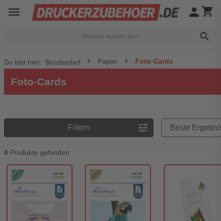
menu
person
shopping_cart
search
Papier
Foto-Cards
Du bist hier:
Bürobedarf
Foto-Cards
Preisreihenfolge
tune
Filtern
4
Produkte gefunden