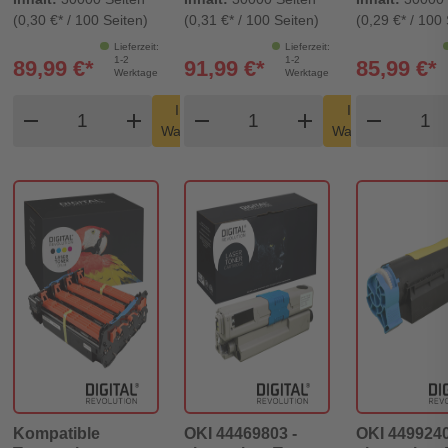
(0,30 €* / 100 Seiten)
(0,31 €* / 100 Seiten)
(0,29 €* / 100 
Lieferzeit:
Lieferzeit:
1-2
1-2
89,99 €*
91,99 €*
85,99 €*
Werktage
Werktage
Produkt Warenkorb Menge
Produkt Warenkorb Men
Produ
In den
In den
remove
add
remove
shopping_cart
add
remove
shopping_cart
Warenkorb
Warenkorb
Kompatible
OKI 44469803 -
OKI 4499240