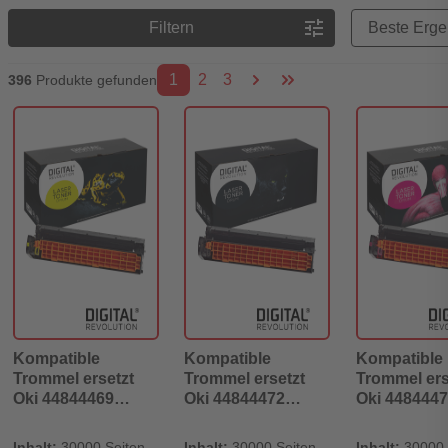
Preisreihenfolge
tune
Filtern
1
2
3
396
Produkte gefunden
Kompatible
Kompatible
Kompatible
Trommel ersetzt
Trommel ersetzt
Trommel ers
Oki 44844469
Oki 44844472
Oki 448444
yellow
schwarz
magenta
Inhalt:
30000 Seiten
Inhalt:
30000 Seiten
Inhalt:
30000 