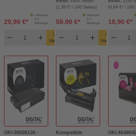
Inhalt:
4400 Seiten
Inhalt:
2250 S
(1,36 €* / 100 Seiten)
(0,84 €* / 100 
Lieferzeit:
Lieferzeit:
1-2
1-2
29,99 €*
59,90 €*
18,90 €*
Werktage
Werktage
Produkt Warenkorb Menge
Produkt Warenkorb Men
Produ
In den
In den
remove
add
remove
shopping_cart
add
remove
shopping_cart
Warenkorb
Warenkorb
OKI 09006130 -
Kompatible
OKI 4649040