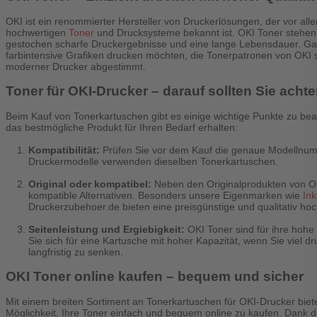
OKI ist ein renommierter Hersteller von Druckerlösungen, der vor allem
hochwertigen
Toner
und Drucksysteme bekannt ist. OKI Toner stehen f
gestochen scharfe Druckergebnisse und eine lange Lebensdauer. Ga
farbintensive Grafiken drucken möchten, die Tonerpatronen von OKI 
moderner Drucker abgestimmt.
Toner für OKI-Drucker – darauf sollten Sie acht
Beim Kauf von Tonerkartuschen gibt es einige wichtige Punkte zu bea
das bestmögliche Produkt für Ihren Bedarf erhalten:
Kompatibilität:
Prüfen Sie vor dem Kauf die genaue Modellnumm
Druckermodelle verwenden dieselben Tonerkartuschen.
Original oder kompatibel:
Neben den Originalprodukten von OKI
kompatible Alternativen. Besonders unsere Eigenmarken wie
In
Druckerzubehoer.de bieten eine preisgünstige und qualitativ hoch
Seitenleistung und Ergiebigkeit:
OKI Toner sind für ihre hohe
Sie sich für eine Kartusche mit hoher Kapazität, wenn Sie viel 
langfristig zu senken.
OKI Toner online kaufen – bequem und sicher
Mit einem breiten Sortiment an Tonerkartuschen für OKI-Drucker biet
Möglichkeit, Ihre Toner einfach und bequem online zu kaufen. Dank d