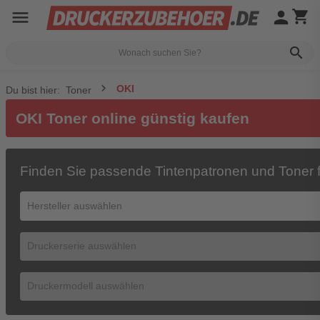
menu
person
shopping_cart
search
OKI
Du bist hier:
Toner
OKI Toner online günstig kaufen
Finden Sie passende Tintenpatronen und Toner f