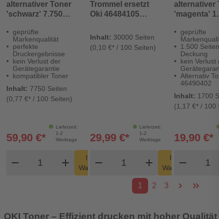
alternativer Toner
Trommel ersetzt
alternativer
'schwarz' 7.750
Oki 46484105
'magenta' 1
Seiten - Digital
yellow
Seiten - Digi
geprüfte
geprüfte
Revolution
Revolution
Inhalt:
30000 Seiten
Markenqualität
Markenquali
perfekte
1.500 Seiten
(0,10 €* / 100 Seiten)
Druckergebnisse
Deckung
kein Verlust der
kein Verlust
Gerätegarantie
Gerätegaran
kompatibler Toner
Alternativ T
46490402
Inhalt:
7750 Seiten
Inhalt:
1700 S
(0,77 €* / 100 Seiten)
(1,17 €* / 100 
Lieferzeit:
Lieferzeit:
1-2
1-2
59,90 €*
29,99 €*
19,90 €*
Werktage
Werktage
Produkt Warenkorb Menge
Produkt Warenkorb Men
Produ
In den
In den
remove
add
remove
shopping_cart
add
remove
shopping_cart
Warenkorb
Warenkorb
1
2
3
OKI Toner – Effizient drucken mit hoher Qualität