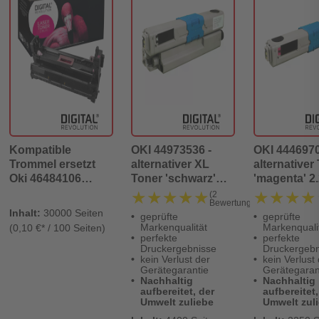
Kompatible
OKI 44973536 -
OKI 4446970
Trommel ersetzt
alternativer XL
alternativer
Oki 46484106
Toner 'schwarz'
'magenta' 2
magenta
4.400 Seiten -
Seiten - Digi
★★★★★
★★★★★
★★★★
★★★★
(2
Bewertungen)
Digital Revolution
Revolution
Inhalt:
30000 Seiten
geprüfte
geprüfte
Markenqualität
Markenquali
(0,10 €* / 100 Seiten)
perfekte
perfekte
Druckergebnisse
Druckergebn
kein Verlust der
kein Verlust
Gerätegarantie
Gerätegaran
Nachhaltig
Nachhaltig
aufbereitet, der
aufbereitet,
Umwelt zuliebe
Umwelt zul