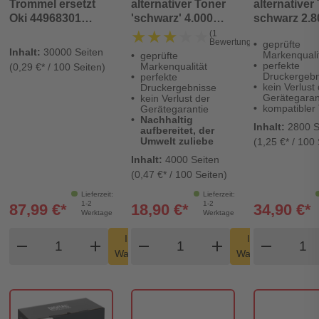
Trommel ersetzt
alternativer Toner
alternativer
Oki 44968301
'schwarz' 4.000
schwarz 2.8
KCMY
Seiten - Digital
Seiten - Digi
★★★★★
★★★★★
(1
Bewertung)
geprüfte
Revolution
Revolution
Inhalt:
30000 Seiten
Markenquali
geprüfte
perfekte
Markenqualität
(0,29 €* / 100 Seiten)
Druckergebn
perfekte
kein Verlust
Druckergebnisse
Gerätegaran
kein Verlust der
kompatibler
Gerätegarantie
Nachhaltig
Inhalt:
2800 S
aufbereitet, der
Umwelt zuliebe
(1,25 €* / 100 
Inhalt:
4000 Seiten
(0,47 €* / 100 Seiten)
Lieferzeit:
Lieferzeit:
1-2
1-2
87,99 €*
18,90 €*
34,90 €*
Werktage
Werktage
Produkt Warenkorb Menge
Produkt Warenkorb Men
Produ
In den
In den
remove
add
remove
shopping_cart
add
remove
shopping_cart
Warenkorb
Warenkorb