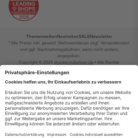
Themenwelten
Neuheiten
SALE
Newsletter
* Alle Preise inkl. gesetzl. Mehrwertsteuer zzgl. Versandkosten
und ggf. Nachnahmegebühren, wenn nicht anders
angegeben.
Copyright © 2026
druckerzubehoer.de
• Alle Rechte
vorbehalten •
Impressum
•
Widerrufsbelehrung
Vertrag widerrufen
Druckerzubehoer.de – preiswerte Qualität für Ihr Office
Sie sind auf der Suche nach dem passenden Druckerzubehör
oder Zubehör für das Büro, den Computer oder Ihr
Smartphone? Dann sind Sie bei Druckerzubehoer.de genau
richtig! Unser breites Sortiment bietet unter anderem Tinte
und Toner für alle gängigen Druckermodelle – großer sowie
kleiner Hersteller. Zugleich sind wir Ihr Online Fachhandel für
allerlei Elektro- und Bürozubehör. Sie möchten Ihr Büro
einrichten, die Werkstatt ausstatten oder den Alltag mit