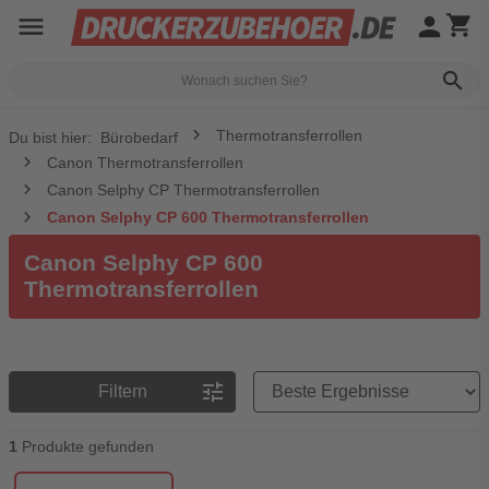
menu
person
shopping_cart
search
Thermotransferrollen
Du bist hier:
Bürobedarf
Canon Thermotransferrollen
Canon Selphy CP Thermotransferrollen
Canon Selphy CP 600 Thermotransferrollen
Canon Selphy CP 600
Thermotransferrollen
Preisreihenfolge
tune
Filtern
1
Produkte gefunden