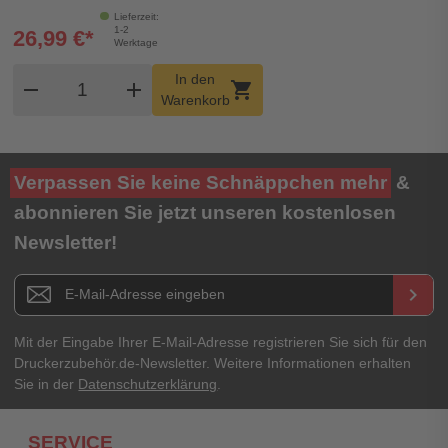
Lieferzeit:
1-2
26,99 €*
Werktage
Produkt Warenkorb Menge
In den
remove
add
shopping_cart
Warenkorb
Verpassen Sie keine Schnäppchen mehr
&
abonnieren Sie jetzt unseren kostenlosen
Newsletter!
Newsletter E-Mail Adresse
keyboard_arrow_right
Mit der Eingabe Ihrer E-Mail-Adresse registrieren Sie sich für den
Druckerzubehör.de-Newsletter. Weitere Informationen erhalten
Sie in der
Datenschutzerklärung
.
SERVICE