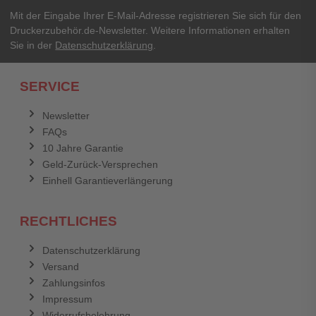
Mit der Eingabe Ihrer E-Mail-Adresse registrieren Sie sich für den
Druckerzubehör.de-Newsletter. Weitere Informationen erhalten
Sie in der
Datenschutzerklärung
.
SERVICE
Newsletter
FAQs
10 Jahre Garantie
Geld-Zurück-Versprechen
Einhell Garantieverlängerung
RECHTLICHES
Datenschutzerklärung
Versand
Zahlungsinfos
Impressum
Widerrufsbelehrung