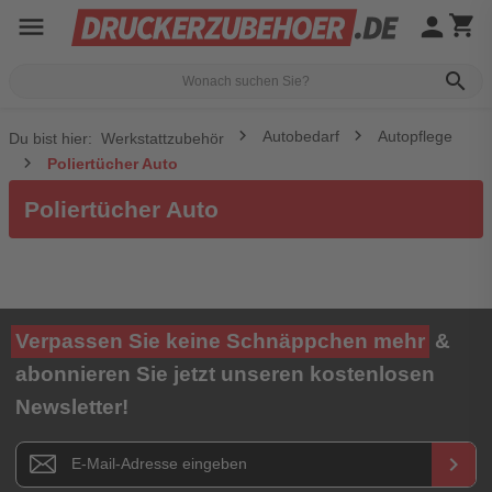
menu
person
shopping_cart
search
Autobedarf
Autopflege
Du bist hier:
Werkstattzubehör
Poliertücher Auto
Poliertücher Auto
Verpassen Sie keine Schnäppchen mehr
&
abonnieren Sie jetzt unseren kostenlosen
Newsletter!
Newsletter E-Mail Adresse
keyboard_arrow_right