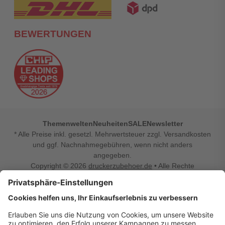
BEWERTUNGEN
Themenwelten
Neuheiten
SALE
Newsletter
* Alle Preise inkl. gesetzl. Mehrwertsteuer zzgl. Versandkosten
und ggf. Nachnahmegebühren, wenn nicht anders
angegeben.
Copyright © 2026
druckerzubehoer.de
• Alle Rechte
vorbehalten •
Impressum
•
Widerrufsbelehrung
Vertrag widerrufen
Druckerzubehoer.de – preiswerte Qualität für Ihr Office
Sie sind auf der Suche nach dem passenden Druckerzubehör
oder Zubehör für das Büro, den Computer oder Ihr