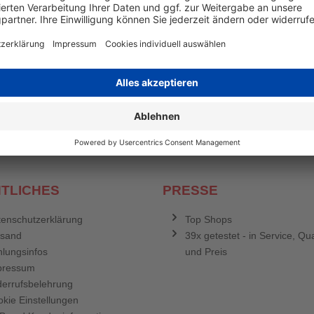
en mehr
&
Newsletter E-Mail Adresse
stenlosen Newsletter!
e sich für den Druckerzubehör.de-Newsletter. Weitere Informationen erh
TLICHES
PRESSE
enschutzerklärung
Top Shops
rsand
39x getestet - in Service, Qua
lungsinfos
und Preis
pressum
errufsbelehrung
kie Einstellungen