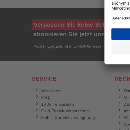
Verpassen Sie keine Schnäppch
abonnieren Sie jetzt unseren ko
Mit der Eingabe Ihrer E-Mail-Adresse registrieren Si
SERVICE
RECH
Newsletter
Dat
FAQs
Ve
10 Jahre Garantie
Zah
Geld-Zurück-Versprechen
Im
Einhell Garantieverlängerung
Wid
Coo