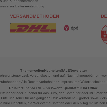
B und Kundeninformation
weise zur Batterieentsorgung
VERSANDMETHODEN
B
Themenwelten
Neuheiten
SALE
Newsletter
l. Mehrwertsteuer zzgl. Versandkosten und ggf. Nachnahmegebühren, w
zubehoer.de
• Alle Rechte vorbehalten •
Impressum
•
Widerrufsbelehr
Druckerzubehoer.de – preiswerte Qualität für Ihr Office
erzubehör oder Zubehör für das Büro, den Computer oder Ihr Smartp
 Tinte und Toner für alle gängigen Druckermodelle – großer sowie klein
Ihr Büro einrichten, die Werkstatt ausstatten oder den Alltag mit klein