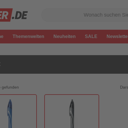
me
Themenwelten
Neuheiten
SALE
Newslette
C
Dars
e gefunden