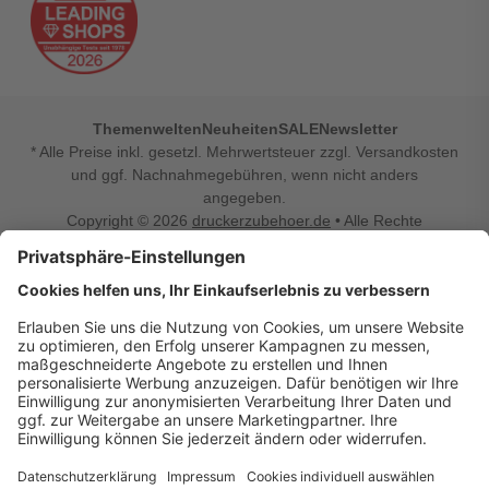
Themenwelten
Neuheiten
SALE
Newsletter
* Alle Preise inkl. gesetzl. Mehrwertsteuer zzgl. Versandkosten
und ggf. Nachnahmegebühren, wenn nicht anders
angegeben.
Copyright © 2026
druckerzubehoer.de
• Alle Rechte
vorbehalten •
Impressum
•
Widerrufsbelehrung
Vertrag widerrufen
Druckerzubehoer.de – preiswerte Qualität für Ihr Office
Sie sind auf der Suche nach dem passenden Druckerzubehör
oder Zubehör für das Büro, den Computer oder Ihr
Smartphone? Dann sind Sie bei Druckerzubehoer.de genau
richtig! Unser breites Sortiment bietet unter anderem Tinte
und Toner für alle gängigen Druckermodelle – großer sowie
kleiner Hersteller. Zugleich sind wir Ihr Online Fachhandel für
allerlei Elektro- und Bürozubehör. Sie möchten Ihr Büro
einrichten, die Werkstatt ausstatten oder den Alltag mit