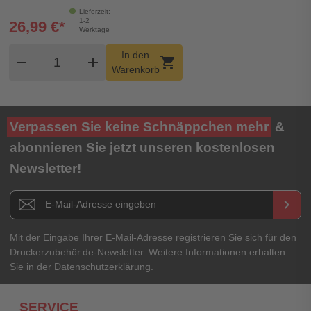
Lieferzeit:
1-2
26,99 €*
Werktage
Produkt Warenkorb Menge
In den
remove
add
shopping_cart
Warenkorb
Verpassen Sie keine Schnäppchen mehr
&
abonnieren Sie jetzt unseren kostenlosen
Newsletter!
Newsletter E-Mail Adresse
keyboard_arrow_right
Mit der Eingabe Ihrer E-Mail-Adresse registrieren Sie sich für den
Druckerzubehör.de-Newsletter. Weitere Informationen erhalten
Sie in der
Datenschutzerklärung
.
SERVICE