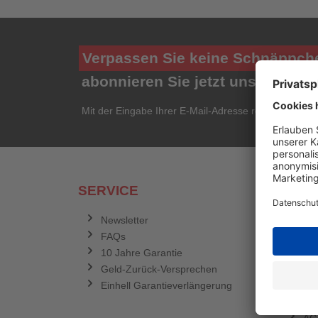
Verpassen Sie keine Schnäppch
abonnieren Sie jetzt unseren ko
Mit der Eingabe Ihrer E-Mail-Adresse registrieren Si
SERVICE
RECH
Newsletter
Dat
FAQs
Ve
10 Jahre Garantie
Zah
Geld-Zurück-Versprechen
Im
Einhell Garantieverlängerung
Wid
Coo