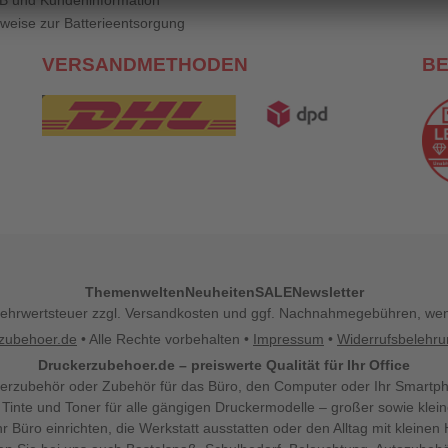
B und Kundeninformation
weise zur Batterieentsorgung
VERSANDMETHODEN
B
Themenwelten
Neuheiten
SALE
Newsletter
l. Mehrwertsteuer zzgl. Versandkosten und ggf. Nachnahmegebühren, w
zubehoer.de
• Alle Rechte vorbehalten •
Impressum
•
Widerrufsbelehr
Druckerzubehoer.de – preiswerte Qualität für Ihr Office
erzubehör oder Zubehör für das Büro, den Computer oder Ihr Smartp
 Tinte und Toner für alle gängigen Druckermodelle – großer sowie klein
Ihr Büro einrichten, die Werkstatt ausstatten oder den Alltag mit klein