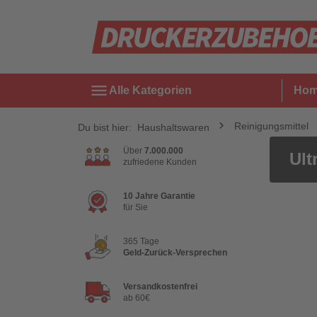
menu
Alle Kategorien
Ho
Reinigungsmittel
Du bist hier:
Haushaltswaren
Über
7.000.000
Ult
zufriedene Kunden
10 Jahre Garantie
für Sie
365 Tage
Geld-Zurück-Versprechen
Versandkostenfrei
ab 60€