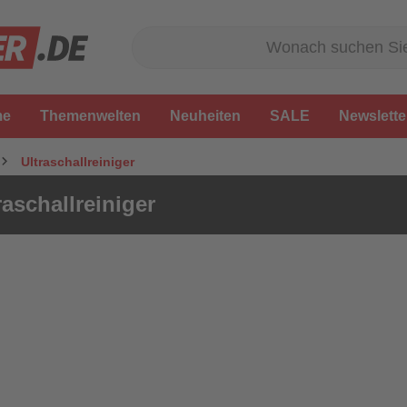
me
Themenwelten
Neuheiten
SALE
Newslette
Ultraschallreiniger
raschallreiniger