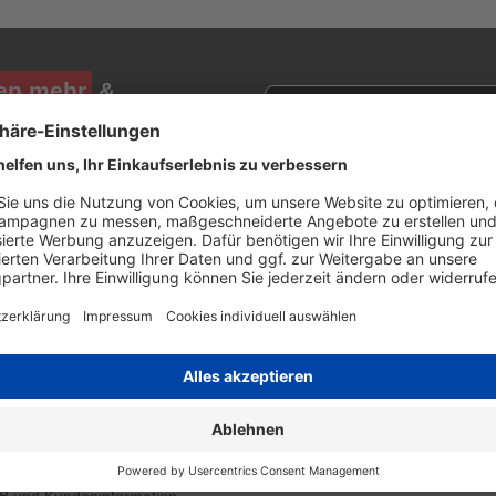
en mehr
&
Newsletter E-Mail Adresse
stenlosen Newsletter!
e sich für den Druckerzubehör.de-Newsletter. Weitere Informationen erh
TLICHES
PRESSE
enschutzerklärung
Top Shops
rsand
39x getestet - in Service, Qua
lungsinfos
und Preis
pressum
errufsbelehrung
kie Einstellungen