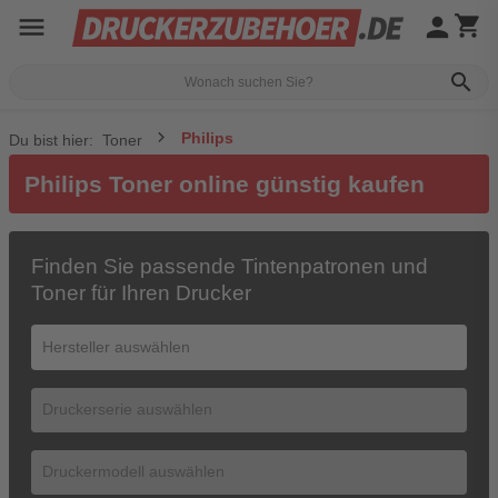
menu
person
shopping_cart
search
Philips
Du bist hier:
Toner
Philips Toner online günstig kaufen
Finden Sie passende Tintenpatronen und
Toner für Ihren Drucker