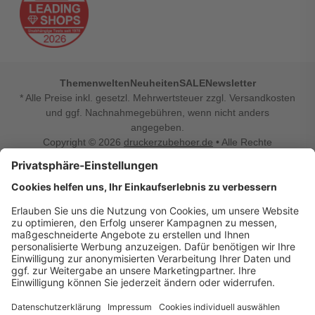
Themenwelten
Neuheiten
SALE
Newsletter
* Alle Preise inkl. gesetzl. Mehrwertsteuer zzgl. Versandkosten
und ggf. Nachnahmegebühren, wenn nicht anders
angegeben.
Copyright © 2026
druckerzubehoer.de
• Alle Rechte
vorbehalten •
Impressum
•
Widerrufsbelehrung
Vertrag widerrufen
Druckerzubehoer.de – preiswerte Qualität für Ihr Office
Sie sind auf der Suche nach dem passenden Druckerzubehör
oder Zubehör für das Büro, den Computer oder Ihr
Smartphone? Dann sind Sie bei Druckerzubehoer.de genau
richtig! Unser breites Sortiment bietet unter anderem Tinte
und Toner für alle gängigen Druckermodelle – großer sowie
kleiner Hersteller. Zugleich sind wir Ihr Online Fachhandel für
allerlei Elektro- und Bürozubehör. Sie möchten Ihr Büro
einrichten, die Werkstatt ausstatten oder den Alltag mit