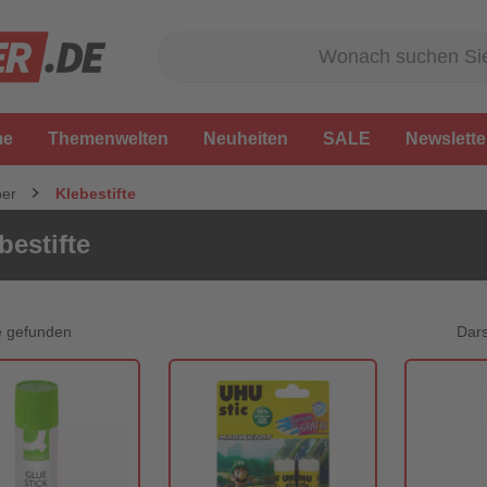
me
Themenwelten
Neuheiten
SALE
Newslette
ber
Klebestifte
bestifte
Dars
e gefunden