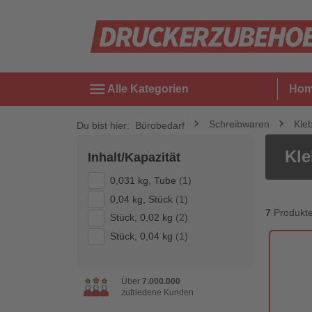
menu
Alle Kategorien
Ho
Schreibwaren
Kle
Du bist hier:
Bürobedarf
Kle
Inhalt/Kapazität
0,031 kg, Tube
(1)
0,04 kg, Stück
(1)
7
Produkt
Stück, 0,02 kg
(2)
Stück, 0,04 kg
(1)
Über
7.000.000
zufriedene Kunden