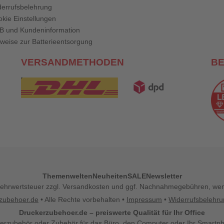
errufsbelehrung
kie Einstellungen
B und Kundeninformation
weise zur Batterieentsorgung
VERSANDMETHODEN
B
Themenwelten
Neuheiten
SALE
Newsletter
l. Mehrwertsteuer zzgl. Versandkosten und ggf. Nachnahmegebühren, w
zubehoer.de
• Alle Rechte vorbehalten •
Impressum
•
Widerrufsbelehr
Druckerzubehoer.de – preiswerte Qualität für Ihr Office
erzubehör oder Zubehör für das Büro, den Computer oder Ihr Smartp