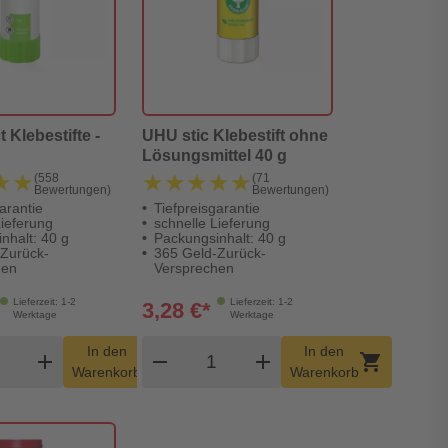
 Klebestifte -
UHU stic Klebestift ohne
Lösungsmittel 40 g
★★
★★
★★★★★
★★★★★
(558
(71
Bewertungen)
Bewertungen)
arantie
Tiefpreisgarantie
Lieferung
schnelle Lieferung
nhalt: 40 g
Packungsinhalt: 40 g
-Zurück-
365 Geld-Zurück-
hen
Versprechen
Lieferzeit: 1-2
Lieferzeit: 1-2
3,28 €*
Werktage
Werktage
dukt Warenkorb Menge
Produkt Warenkorb Menge
In den
In den
add
shopping_cart
remove
add
shopping_cart
Warenkorb
Warenkorb