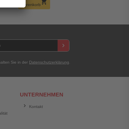
add
shopping_cart
Warenkorb
keyboard_arrow_right
alten Sie in der
Datenschutzerklärung
.
UNTERNEHMEN
Kontakt
lität