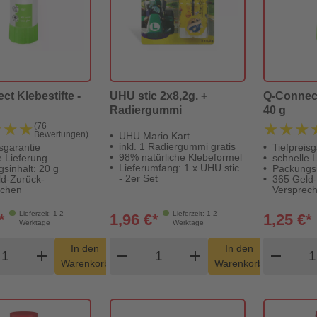
t Klebestifte -
UHU stic 2x8,2g. +
Q-Connect
Radiergummi
40 g
★★★
★★★
★★★
★★★
(76
Bewertungen)
UHU Mario Kart
inkl. 1 Radiergummi gratis
isgarantie
Tiefpreisg
98% natürliche Klebeformel
e Lieferung
schnelle 
Lieferumfang: 1 x UHU stic
sinhalt: 20 g
Packungsi
- 2er Set
d-Zurück-
365 Geld
echen
Versprec
Lieferzeit: 1-2
Lieferzeit: 1-2
*
1,96 €*
1,25 €*
Werktage
Werktage
odukt Warenkorb Menge
Produkt Warenkorb Menge
Pro
In den
In den
add
shopping_cart
remove
add
shopping_cart
remove
Warenkorb
Warenkorb