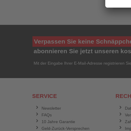
remove
Verpassen Sie keine Schnäppch
abonnieren Sie jetzt unseren ko
Mit der Eingabe Ihrer E-Mail-Adresse registrieren Si
SERVICE
RECH
Newsletter
Dat
FAQs
Ve
10 Jahre Garantie
Zah
Geld-Zurück-Versprechen
Im