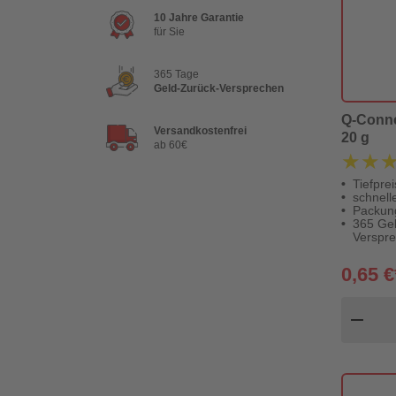
10 Jahre Garantie
für Sie
365 Tage
Geld-Zurück-Versprechen
Q-Connec
Versandkostenfrei
20 g
ab 60€
★★
★★
Tiefpre
schnell
Packung
365 Gel
Verspr
0,65 €
Pr
remove