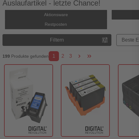
Auslaufartikel - letzte Chance!
Aktionsware
Restposten
Preisreihenfolge
tune
Filtern
1
2
3
199
Produkte gefunden