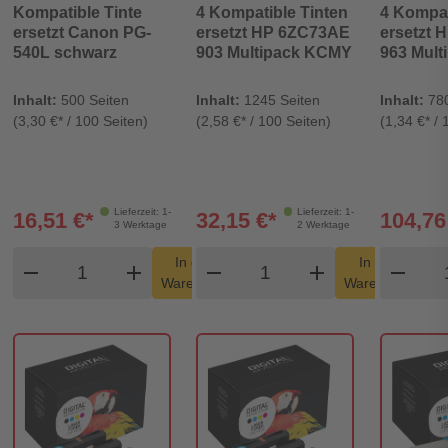
Kompatible Tinte
4 Kompatible Tinten
4 Kompat
ersetzt Canon PG-
ersetzt HP 6ZC73AE
ersetzt
540L schwarz
903 Multipack KCMY
963 Mul
Inhalt:
500 Seiten
Inhalt:
1245 Seiten
Inhalt:
78
(3,30 €* / 100 Seiten)
(2,58 €* / 100 Seiten)
(1,34 €* / 
Lieferzeit: 1-
Lieferzeit: 1-
16,51 €*
32,15 €*
104,76
3 Werktage
2 Werktage
Produkt Warenkorb Menge
Produkt Warenkorb Me
Pro
In den
In den
remove
add
remove
shopping_cart
add
remove
shopping_cart
Warenkorb
Warenkorb