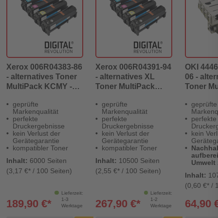
Xerox 006R04383-86
Xerox 006R04391-94
OKI 444
- alternatives Toner
- alternatives XL
06 - alte
MultiPack KCMY -
Toner MultiPack
Toner Mu
Digital Revolution
KCMY - Digital
KCMY - D
geprüfte
geprüfte
geprüfte
Revolution
Revoluti
Markenqualität
Markenqualität
Markenqu
perfekte
perfekte
perfekte
Druckergebnisse
Druckergebnisse
Drucker
kein Verlust der
kein Verlust der
kein Verl
Gerätegarantie
Gerätegarantie
Gerätega
kompatibler Toner
kompatibler Toner
Nachhal
aufberei
Inhalt:
6000 Seiten
Inhalt:
10500 Seiten
Umwelt 
(3,17 €* / 100 Seiten)
(2,55 €* / 100 Seiten)
Inhalt:
10
(0,60 €* / 
Lieferzeit:
Lieferzeit:
1-3
1-2
189,90 €*
267,90 €*
64,90 
Werktage
Werktage