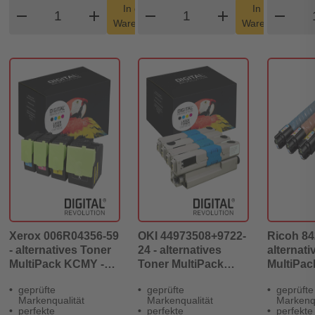
Produkt Warenkorb Menge
Produkt Warenkorb Me
Pro
In den
In den
remove
add
remove
shopping_cart
add
remove
shopping_cart
Warenkorb
Warenkorb
Xerox 006R04356-59
OKI 44973508+9722-
Ricoh 84
- alternatives Toner
24 - alternatives
alternati
MultiPack KCMY -
Toner MultiPack
MultiPac
Digital Revolution
KCMY - Digital
Digital R
geprüfte
geprüfte
geprüfte
Revolution
Markenqualität
Markenqualität
Markenqu
perfekte
perfekte
perfekte