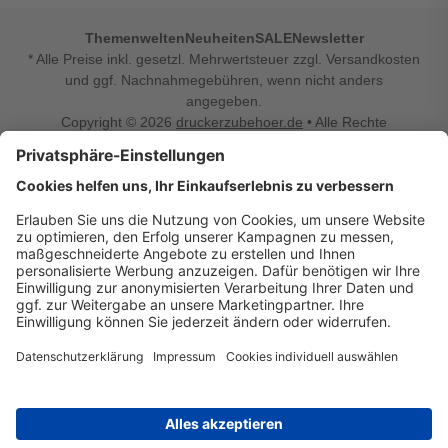
Themenwelten
Neuheiten
SALE
Newsletter
* Alle Preise inkl. gesetzl. Mehrwertsteuer zzgl. Versandkosten
und ggf. Nachnahmegebühren, wenn nicht anders
angegeben.
Copyright © 2026
druckerzubehoer.de
• Alle Rechte
vorbehalten •
Impressum
•
Widerrufsbelehrung
Vertrag widerrufen
Druckerzubehoer.de – preiswerte Qualität für Ihr Office
Sie sind auf der Suche nach dem passenden Druckerzubehör
oder Zubehör für das Büro, den Computer oder Ihr
Smartphone? Dann sind Sie bei Druckerzubehoer.de genau
richtig! Unser breites Sortiment bietet unter anderem Tinte
und Toner für alle gängigen Druckermodelle – großer sowie
kleiner Hersteller. Zugleich sind wir Ihr Online Fachhandel für
allerlei Elektro- und Bürozubehör. Sie möchten Ihr Büro
einrichten, die Werkstatt ausstatten oder den Alltag mit
kleinen Highlights aufpeppen? Neben Bürobedarf und allem,
was Ihren Arbeitsplatz noch komfortabler macht, finden Sie
bei uns auch Bastelspaß, Schulbedarf, Beleuchtung,
Autozubehör, Freizeit- und Küchengadgets sowie vieles mehr