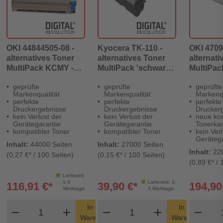
OKI 44844505-08 -
Kyocera TK-110 -
OKI 4709
alternatives Toner
alternatives Toner
alternati
MultiPack KCMY -
MultiPack 'schwarz'
MultiPac
Digital Revolution
- Digital Revolution
Digital R
geprüfte
geprüfte
geprüfte
Markenqualität
Markenqualität
Markenqu
perfekte
perfekte
perfekte
Druckergebnisse
Druckergebnisse
Drucker
kein Verlust der
kein Verlust der
neue ko
Gerätegarantie
Gerätegarantie
Tonerka
kompatibler Toner
kompatibler Toner
kein Verl
Gerätega
Inhalt:
44000 Seiten
Inhalt:
27000 Seiten
Inhalt:
22
(0,27 €* / 100 Seiten)
(0,15 €* / 100 Seiten)
(0,89 €* / 
Lieferzeit:
1-3
Lieferzeit: 1-
116,91 €*
39,90 €*
194,90
Werktage
3 Werktage
Produkt Warenkorb Menge
Produkt Warenkorb Me
Pro
In den
In den
remove
add
remove
shopping_cart
add
remove
shopping_cart
Warenkorb
Warenkorb