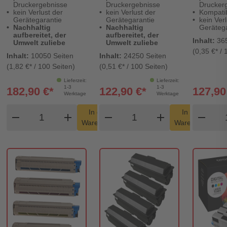
Druckergebnisse
Druckergebnisse
Drucker
kein Verlust der
kein Verlust der
Kompatib
Gerätegarantie
Gerätegarantie
kein Verl
Nachhaltig
Nachhaltig
Gerätega
aufbereitet, der
aufbereitet, der
Inhalt:
36
Umwelt zuliebe
Umwelt zuliebe
(0,35 €* / 
Inhalt:
10050 Seiten
Inhalt:
24250 Seiten
(1,82 €* / 100 Seiten)
(0,51 €* / 100 Seiten)
Lieferzeit:
Lieferzeit:
1-3
1-3
182,90 €*
122,90 €*
127,90
Werktage
Werktage
Produkt Warenkorb Menge
Produkt Warenkorb Me
Pro
In den
In den
remove
add
remove
shopping_cart
add
remove
shopping_cart
Warenkorb
Warenkorb