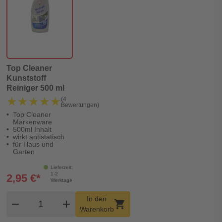
Top Cleaner
Kunststoff
Reiniger 500 ml
★★★★★
★★★★★
(4
Bewertungen)
Top Cleaner
Markenware
500ml Inhalt
wirkt antistatisch
für Haus und
Garten
Lieferzeit:
1-2
2,95 €*
Werktage
Produkt Warenkorb Menge
In den
remove
add
shopping_cart
Warenkorb