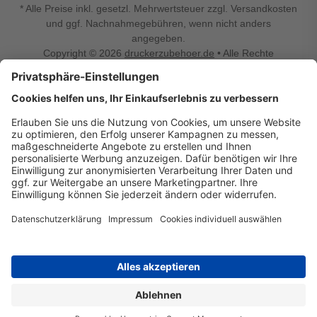
* Alle Preise inkl. gesetzl. Mehrwertsteuer zzgl. Versandkosten
und ggf. Nachnahmegebühren, wenn nicht anders
angegeben.
Copyright © 2026
druckerzubehoer.de
• Alle Rechte
vorbehalten •
Impressum
•
Widerrufsbelehrung
Vertrag widerrufen
Druckerzubehoer.de – preiswerte Qualität für Ihr Office
Sie sind auf der Suche nach dem passenden Druckerzubehör
oder Zubehör für das Büro, den Computer oder Ihr
Smartphone? Dann sind Sie bei Druckerzubehoer.de genau
richtig! Unser breites Sortiment bietet unter anderem Tinte
und Toner für alle gängigen Druckermodelle – großer sowie
kleiner Hersteller. Zugleich sind wir Ihr Online Fachhandel für
allerlei Elektro- und Bürozubehör. Sie möchten Ihr Büro
einrichten, die Werkstatt ausstatten oder den Alltag mit
kleinen Highlights aufpeppen? Neben Bürobedarf und allem,
was Ihren Arbeitsplatz noch komfortabler macht, finden Sie
bei uns auch Bastelspaß, Schulbedarf, Beleuchtung,
Autozubehör, Freizeit- und Küchengadgets sowie vieles mehr
für die ganze Familie. Entdecken Sie günstige Angebote und
allerlei Ideen auf Druckerzubehoer.de!