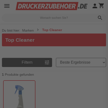
menu
person
shopping_cart
search
Top Cleaner
Du bist hier:
Marken
Top Cleaner
Preisreihenfolge
tune
Filtern
1
Produkte gefunden