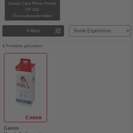
Canon Card Photo Printer
CP 330
Thermotransferrollen
Preisreihenfolge
tune
Filtern
1
Produkte gefunden
Canon