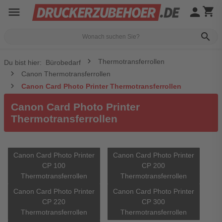
menu
person
shopping_cart
search
Thermotransferrollen
Du bist hier:
Bürobedarf
Canon Thermotransferrollen
Canon Card Photo Printer Thermotransferrollen
Canon Card Photo Printer
Thermotransferrollen
Canon Card Photo Printer
Canon Card Photo Printer
CP 100
CP 200
Thermotransferrollen
Thermotransferrollen
Canon Card Photo Printer
Canon Card Photo Printer
CP 220
CP 300
Thermotransferrollen
Thermotransferrollen