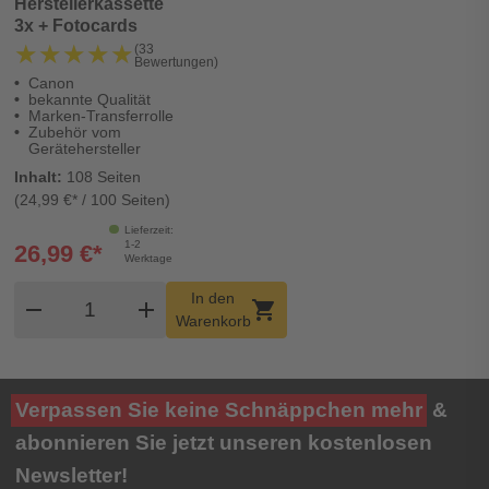
Herstellerkassette
3x + Fotocards
★★★★★
★★★★★
(33
Bewertungen)
Canon
bekannte Qualität
Marken-Transferrolle
Zubehör vom
Gerätehersteller
Inhalt:
108 Seiten
(24,99 €* / 100 Seiten)
Lieferzeit:
1-2
26,99 €*
Werktage
Produkt Warenkorb Menge
In den
remove
add
shopping_cart
Warenkorb
Verpassen Sie keine Schnäppchen mehr
&
abonnieren Sie jetzt unseren kostenlosen
Newsletter!