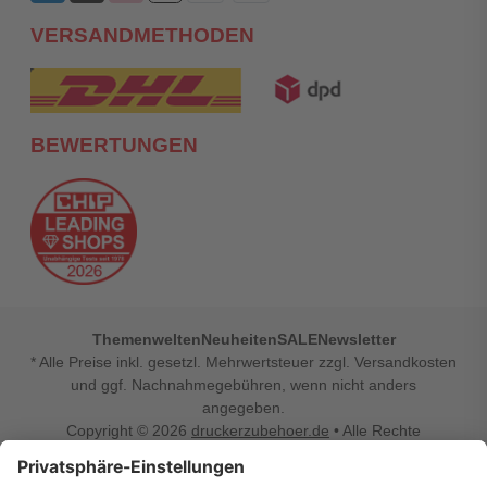
VERSANDMETHODEN
BEWERTUNGEN
Themenwelten
Neuheiten
SALE
Newsletter
* Alle Preise inkl. gesetzl. Mehrwertsteuer zzgl. Versandkosten
und ggf. Nachnahmegebühren, wenn nicht anders
angegeben.
Copyright © 2026
druckerzubehoer.de
• Alle Rechte
vorbehalten •
Impressum
•
Widerrufsbelehrung
Vertrag widerrufen