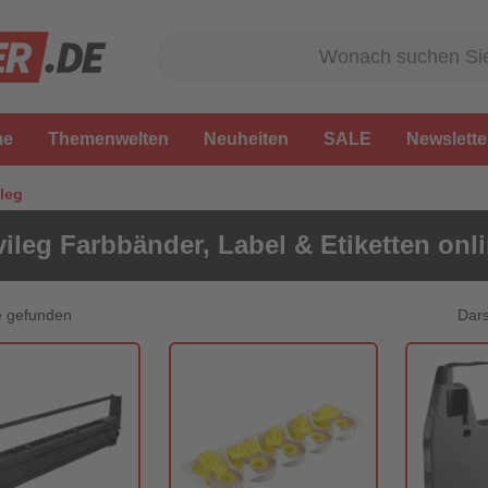
me
Themenwelten
Neuheiten
SALE
Newslette
ileg
vileg Farbbänder, Label & Etiketten onl
Dars
e gefunden