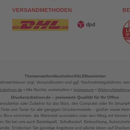
VERSANDMETHODEN
B
Themenwelten
Neuheiten
SALE
Newsletter
l. Mehrwertsteuer zzgl. Versandkosten und ggf. Nachnahmegebühren, w
zubehoer.de
• Alle Rechte vorbehalten •
Impressum
•
Widerrufsbelehr
Druckerzubehoer.de – preiswerte Qualität für Ihr Office
erzubehör oder Zubehör für das Büro, den Computer oder Ihr Smartp
 Tinte und Toner für alle gängigen Druckermodelle – großer sowie klein
Ihr Büro einrichten, die Werkstatt ausstatten oder den Alltag mit klein
den Sie bei uns auch Bastelspaß, Schulbedarf, Beleuchtung, Autozubehö
milie. Entdecken Sie günstige Angebote und allerlei Ideen auf Drucke