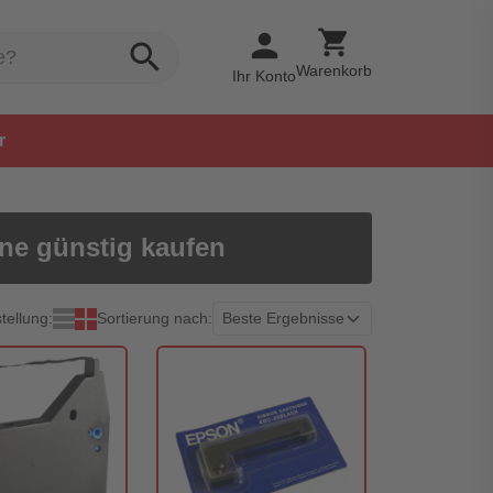
shopping_cart
person
search
Warenkorb
Ihr Konto
r
ine günstig kaufen
tellung:
Sortierung nach: