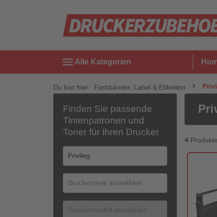
menu
Alle Kategorien
Ho
Priv
Du bist hier:
Farbbänder, Label & Etiketten
Pri
Finden Sie passende
Tintenpatronen und
Toner für Ihren Drucker
4
Produkt