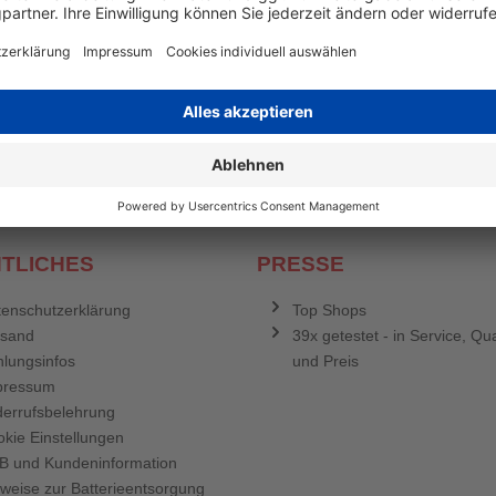
en mehr
&
Newsletter E-Mail Adresse
stenlosen Newsletter!
e sich für den Druckerzubehör.de-Newsletter. Weitere Informationen erh
TLICHES
PRESSE
enschutzerklärung
Top Shops
rsand
39x getestet - in Service, Qua
lungsinfos
und Preis
pressum
errufsbelehrung
kie Einstellungen
B und Kundeninformation
weise zur Batterieentsorgung