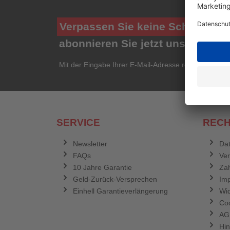
Verpassen Sie keine Schnäppch
abonnieren Sie jetzt unseren ko
Mit der Eingabe Ihrer E-Mail-Adresse registrieren Si
SERVICE
RECH
Newsletter
Dat
FAQs
Ve
10 Jahre Garantie
Zah
Geld-Zurück-Versprechen
Im
Einhell Garantieverlängerung
Wid
Coo
AG
Hin