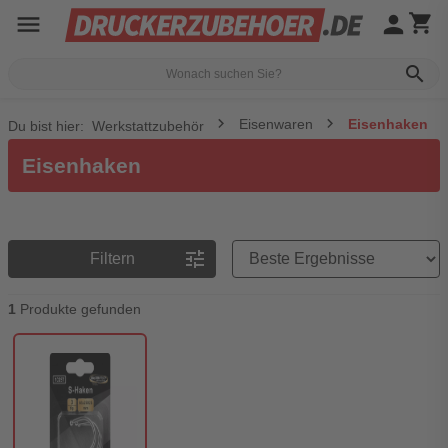
menu
person
shopping_cart
search
Eisenwaren
Eisenhaken
Du bist hier:
Werkstattzubehör
Eisenhaken
Preisreihenfolge
tune
Filtern
1
Produkte gefunden