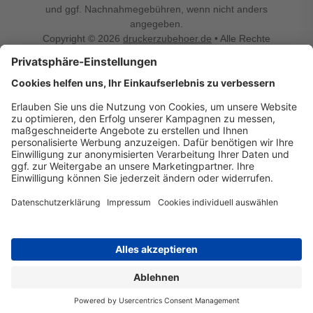
und ggf. Nachnahmegebühren, wenn nicht anders
angegeben.
Copyright © 2026
druckerzubehoer.de
• Alle Rechte
vorbehalten •
Impressum
•
Widerrufsbelehrung
Vertrag widerrufen
Druckerzubehoer.de – preiswerte Qualität für Ihr Office
Sie sind auf der Suche nach dem passenden Druckerzubehör
oder Zubehör für das Büro, den Computer oder Ihr
Smartphone? Dann sind Sie bei Druckerzubehoer.de genau
richtig! Unser breites Sortiment bietet unter anderem Tinte
und Toner für alle gängigen Druckermodelle – großer sowie
kleiner Hersteller. Zugleich sind wir Ihr Online Fachhandel für
allerlei Elektro- und Bürozubehör. Sie möchten Ihr Büro
einrichten, die Werkstatt ausstatten oder den Alltag mit
kleinen Highlights aufpeppen? Neben Bürobedarf und allem,
was Ihren Arbeitsplatz noch komfortabler macht, finden Sie
bei uns auch Bastelspaß, Schulbedarf, Beleuchtung,
Autozubehör, Freizeit- und Küchengadgets sowie vieles mehr
für die ganze Familie. Entdecken Sie günstige Angebote und
allerlei Ideen auf Druckerzubehoer.de!