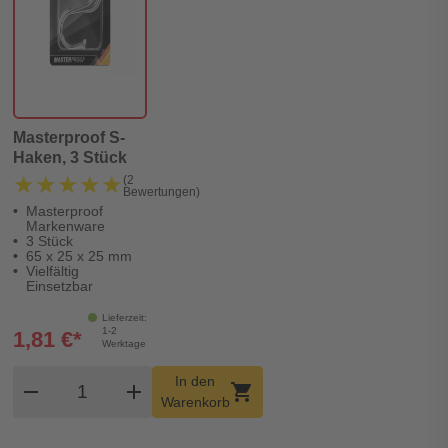
Masterproof S-
Haken, 3 Stück
★★★★★
★★★★★
(2
Bewertungen)
Masterproof
Markenware
3 Stück
65 x 25 x 25 mm
Vielfältig
Einsetzbar
Lieferzeit:
1-2
1,81 €*
Werktage
Produkt Warenkorb Menge
In den
remove
add
shopping_cart
Warenkorb