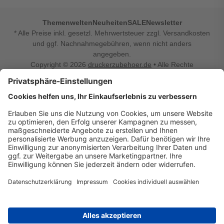
Themenwelten
Neuheiten
SALE
Newsletter
* Alle Preise inkl. gesetzl. Mehrwertsteuer zzgl. Versandkosten
und ggf. Nachnahmegebühren, wenn nicht anders
angegeben.
Copyright © 2026
druckerzubehoer.de
• Alle Rechte
vorbehalten •
Impressum
•
Widerrufsbelehrung
Vertrag widerrufen
Druckerzubehoer.de – preiswerte Qualität für Ihr Office
Sie sind auf der Suche nach dem passenden Druckerzubehör
oder Zubehör für das Büro, den Computer oder Ihr
Smartphone? Dann sind Sie bei Druckerzubehoer.de genau
richtig! Unser breites Sortiment bietet unter anderem Tinte
und Toner für alle gängigen Druckermodelle – großer sowie
kleiner Hersteller. Zugleich sind wir Ihr Online Fachhandel für
allerlei Elektro- und Bürozubehör. Sie möchten Ihr Büro
einrichten, die Werkstatt ausstatten oder den Alltag mit
kleinen Highlights aufpeppen? Neben Bürobedarf und allem,
was Ihren Arbeitsplatz noch komfortabler macht, finden Sie
bei uns auch Bastelspaß, Schulbedarf, Beleuchtung,