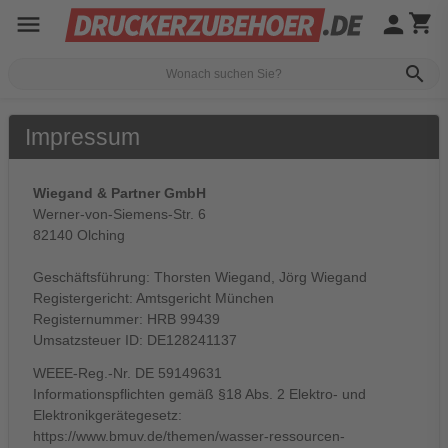
menu
person
shopping_cart
search
Impressum
Wiegand & Partner GmbH
Werner-von-Siemens-Str. 6
82140 Olching
Geschäftsführung: Thorsten Wiegand, Jörg Wiegand
Registergericht: Amtsgericht München
Registernummer: HRB 99439
Umsatzsteuer ID: DE128241137
WEEE-Reg.-Nr. DE 59149631
Informationspflichten gemäß §18 Abs. 2 Elektro- und
Elektronikgerätegesetz:
https://www.bmuv.de/themen/wasser-ressourcen-