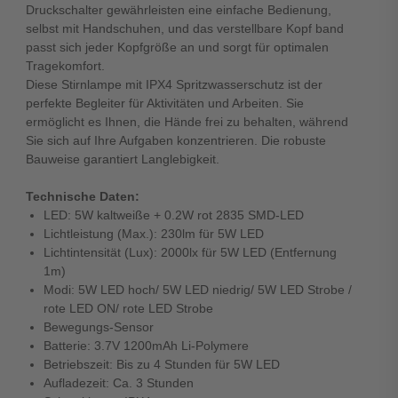
Druckschalter gewährleisten eine einfache Bedienung,
selbst mit Handschuhen, und das verstellbare Kopf band
passt sich jeder Kopfgröße an und sorgt für optimalen
Tragekomfort.
Diese Stirnlampe mit IPX4 Spritzwasserschutz ist der
perfekte Begleiter für Aktivitäten und Arbeiten. Sie
ermöglicht es Ihnen, die Hände frei zu behalten, während
Sie sich auf Ihre Aufgaben konzentrieren. Die robuste
Bauweise garantiert Langlebigkeit.
Technische Daten:
LED: 5W kaltweiße + 0.2W rot 2835 SMD-LED
Lichtleistung (Max.): 230lm für 5W LED
Lichtintensität (Lux): 2000lx für 5W LED (Entfernung
1m)
Modi: 5W LED hoch/ 5W LED niedrig/ 5W LED Strobe /
rote LED ON/ rote LED Strobe
Bewegungs-Sensor
Batterie: 3.7V 1200mAh Li-Polymere
Betriebszeit: Bis zu 4 Stunden für 5W LED
Aufladezeit: Ca. 3 Stunden