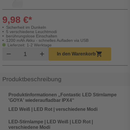
9,98 €*
Sicherheit im Dunkeln
5 verschiedene Leuchtmodi
berührungslose Einschalten
1200 mAh Akku - schnelles Aufladen via USB
Lieferzeit: 1-2 Werktage
Produkt Warenkorb Menge
remove
add
shopping_cart
In den Warenkorb
Produktbeschreibung
Produktinformationen „Fontastic LED Stirnlampe
'GOYA' wiederaufladbar IPX4“
LED Weiß | LED Rot | verschiedene Modi
LED-Stirnlampe | LED Weiß | LED Rot |
verschiedene Modi