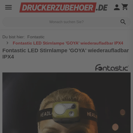
menu
person
shopping_cart
search
Du bist hier:
Fontastic
Fontastic LED Stirnlampe 'GOYA' wiederaufladbar IPX4
Fontastic LED Stirnlampe 'GOYA' wiederaufladbar
IPX4