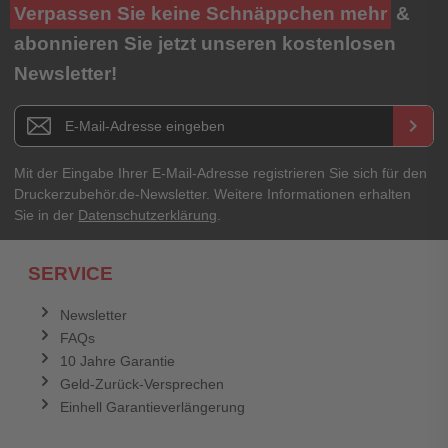
Ihre Bewertung**
Verpassen Sie keine Schnäppchen mehr
&
★
★
★
★
★
abonnieren Sie jetzt unseren kostenlosen
Newsletter!
Titel**
E-Mail-Adresse
Newsletter E-Mail Adresse
keyboard_arrow_right
Ihre Erfahrungen**
Ihr Passwort
Mit der Eingabe Ihrer E-Mail-Adresse registrieren Sie sich für den
Druckerzubehör.de-Newsletter. Weitere Informationen erhalten
Sie in der
Datenschutzerklärung
.
Ich habe mein Passwort vergessen.
SERVICE
Anmelden
Abbrechen
Newsletter
FAQs
Abbrechen
Bewertung abschicken
10 Jahre Garantie
Geld-Zurück-Versprechen
Einhell Garantieverlängerung