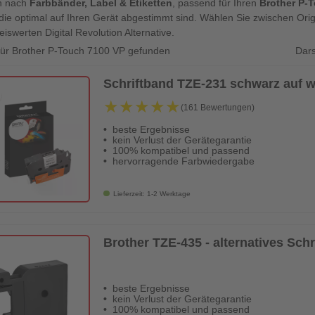
n nach
Farbbänder, Label & Etiketten
, passend für Ihren
Brother P-
die optimal auf Ihren Gerät abgestimmt sind. Wählen Sie zwischen Orig
eiswerten Digital Revolution Alternative.
Dars
 für Brother P-Touch 7100 VP gefunden
Schriftband TZE-231 schwarz auf 
★★★★★
★★★★★
(161 Bewertungen)
beste Ergebnisse
kein Verlust der Gerätegarantie
100% kompatibel und passend
hervorragende Farbwiedergabe
Lieferzeit: 1-2 Werktage
Brother TZE-435 - alternatives Sch
beste Ergebnisse
kein Verlust der Gerätegarantie
100% kompatibel und passend