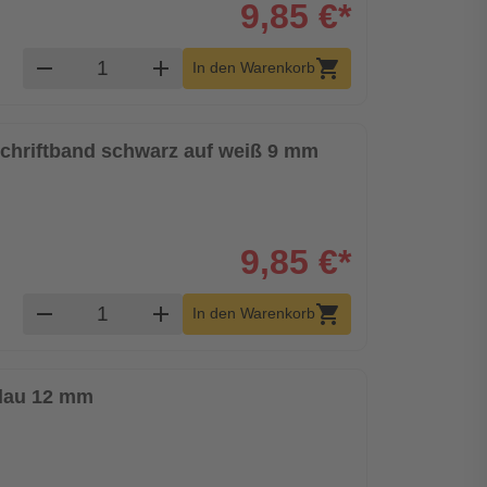
9,85 €*
Produkt Warenkorb Menge
remove
add
shopping_cart
In den Warenkorb
 Schriftband schwarz auf weiß 9 mm
9,85 €*
Produkt Warenkorb Menge
remove
add
shopping_cart
In den Warenkorb
blau 12 mm