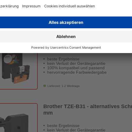
100% kompatibel und passend
hervorragende Farbwiedergabe
Lieferzeit: 1-2 Werktage
Brother TZE-FX 231 - alternatives
beste Ergebnisse
kein Verlust der Gerätegarantie
100% kompatibel und passend
hervorragende Farbwiedergabe
Lieferzeit: 1-2 Werktage
Brother TZE-B31 - alternatives Sch
mm
beste Ergebnisse
kein Verlust der Gerätegarantie