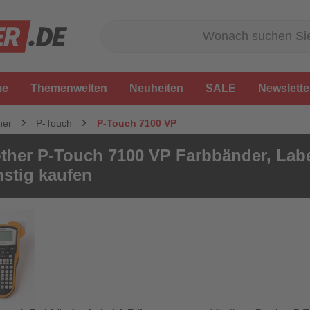
me
Themenwelten
Neuheiten
SALE
Newslette
her
P-Touch
P-Touch 7100 VP
ther P-Touch 7100 VP Farbbänder, Label
stig kaufen