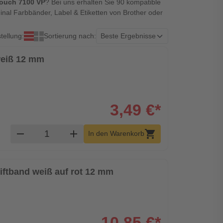
Touch 7100 VP
? Bei uns erhalten Sie 90 kompatible
inal Farbbänder, Label & Etiketten von Brother oder
tellung:
Sortierung nach:
weiß 12 mm
3,49 €*
Produkt Warenkorb Menge
remove
add
shopping_cart
In den Warenkorb
riftband weiß auf rot 12 mm
10,85 €*