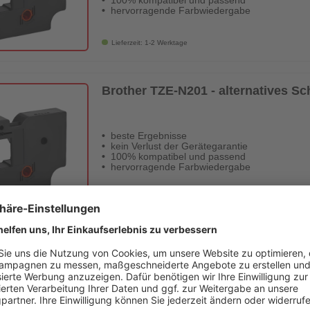
100% kompatibel und passend
hervorragende Farbwiedergabe
Lieferzeit: 1-2 Werktage
Brother TZE-N201 - alternatives S
beste Ergebnisse
kein Verlust der Gerätegarantie
100% kompatibel und passend
hervorragende Farbwiedergabe
Lieferzeit: 1-2 Werktage
Brother TZE-N 231 - alternatives S
Meter - Digital Revolution
beste Ergebnisse
kein Verlust der Gerätegarantie