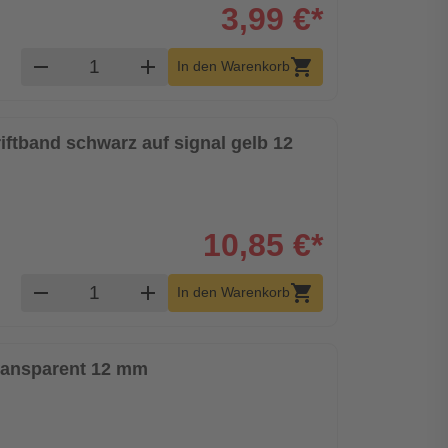
3,99 €*
Produkt Warenkorb Menge
remove
add
shopping_cart
In den Warenkorb
riftband schwarz auf signal gelb 12
10,85 €*
Produkt Warenkorb Menge
remove
add
shopping_cart
In den Warenkorb
transparent 12 mm