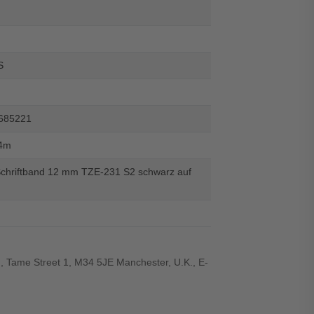
S
685221
4m
Schriftband 12 mm TZE-231 S2 schwarz auf
., Tame Street 1, M34 5JE Manchester, U.K., E-