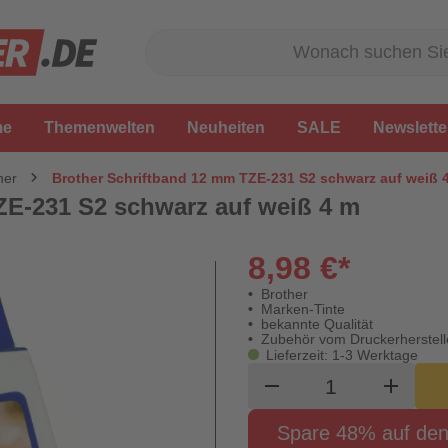
me
Themenwelten
Neuheiten
SALE
Newslette
her
Brother Schriftband 12 mm TZE-231 S2 schwarz auf weiß 
ZE-231 S2 schwarz auf weiß 4 m
8,98 €*
Brother
Marken-Tinte
bekannte Qualität
Zubehör vom Druckerherstell
Lieferzeit: 1-3 Werktage
Produkt Waren
remove
add
Spare 48% auf den 