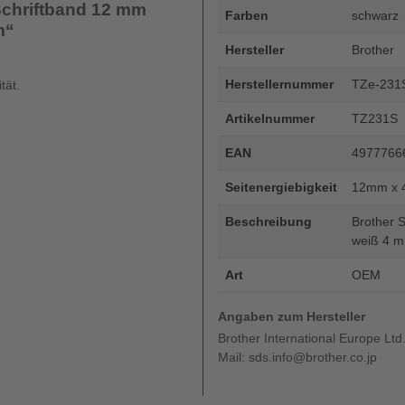
Schriftband 12 mm
Farben
schwarz
m“
Hersteller
Brother
Herstellernummer
TZe-231
tät.
Artikelnummer
TZ231S
EAN
4977766
Seitenergiebigkeit
12mm x 
Beschreibung
Brother 
weiß 4 m
Art
OEM
Angaben zum Hersteller
Brother International Europe Ltd
Mail: sds.info@brother.co.jp