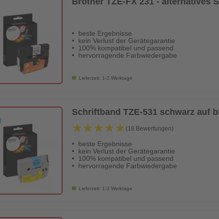
Brother TZE-FX 231 - alternatives
beste Ergebnisse
kein Verlust der Gerätegarantie
100% kompatibel und passend
hervorragende Farbwiedergabe
Lieferzeit: 1-2 Werktage
Schriftband TZE-531 schwarz auf 
★★★★★
★★★★★
(18 Bewertungen)
beste Ergebnisse
kein Verlust der Gerätegarantie
100% kompatibel und passend
hervorragende Farbwiedergabe
Lieferzeit: 1-3 Werktage