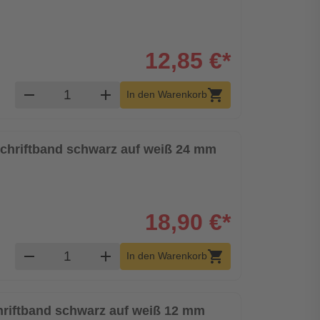
12,85 €*
Produkt Warenkorb Menge
remove
add
shopping_cart
In den Warenkorb
 Schriftband schwarz auf weiß 24 mm
18,90 €*
Produkt Warenkorb Menge
remove
add
shopping_cart
In den Warenkorb
chriftband schwarz auf weiß 12 mm