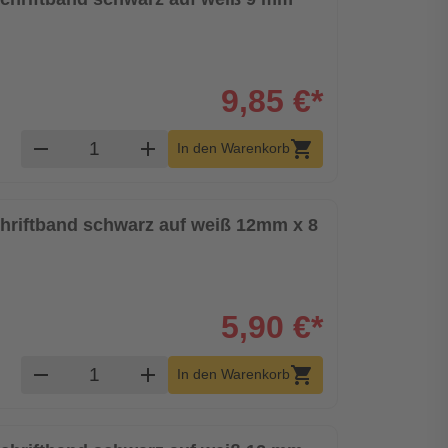
9,85 €*
Produkt Warenkorb Menge
remove
add
shopping_cart
In den Warenkorb
chriftband schwarz auf weiß 12mm x 8
5,90 €*
Produkt Warenkorb Menge
remove
add
shopping_cart
In den Warenkorb