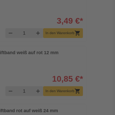
3,49 €*
Produkt Warenkorb Menge
remove
add
shopping_cart
In den Warenkorb
riftband weiß auf rot 12 mm
10,85 €*
Produkt Warenkorb Menge
remove
add
shopping_cart
In den Warenkorb
riftband rot auf weiß 24 mm