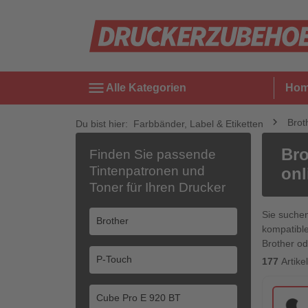
menu
Alle Kategorien
Ho
Brot
Du bist hier:
Farbbänder, Label & Etiketten
Bro
Finden Sie passende
Tintenpatronen und
onl
Toner für Ihren Drucker
Sie suche
kompatible
Brother od
177
Artik