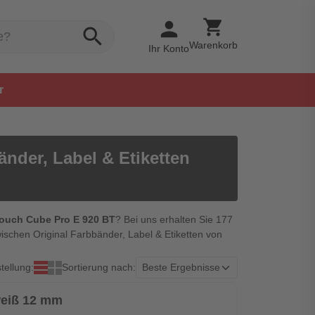
shopping_cart
person
search
Warenkorb
Ihr Konto
r
nder, Label & Etiketten
Touch Cube Pro E 920 BT
? Bei uns erhalten Sie 177
ischen Original Farbbänder, Label & Etiketten von
tellung:
Sortierung nach:
weiß 12 mm