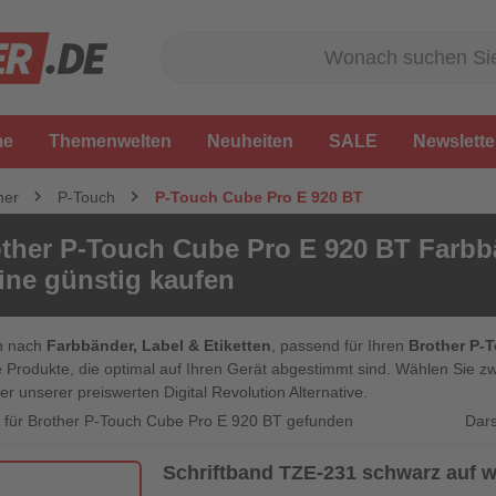
me
Themenwelten
Neuheiten
SALE
Newslette
her
P-Touch
P-Touch Cube Pro E 920 BT
ther P-Touch Cube Pro E 920 BT Farbbä
ine günstig kaufen
n nach
Farbbänder, Label & Etiketten
, passend für Ihren
Brother P-
 Produkte, die optimal auf Ihren Gerät abgestimmt sind. Wählen Sie zw
er unserer preiswerten Digital Revolution Alternative.
Dars
el für Brother P-Touch Cube Pro E 920 BT gefunden
Schriftband TZE-231 schwarz auf 