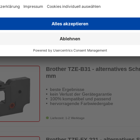
beste Ergebnisse
kein Verlust der Gerätegarantie
100% kompatibel und passend
hervorragende Farbwiedergabe
Lieferzeit: 1-2 Werktage
Brother TZE-B31 - alternatives Sch
mm
beste Ergebnisse
kein Verlust der Gerätegarantie
100% kompatibel und passend
hervorragende Farbwiedergabe
Lieferzeit: 1-2 Werktage
Brother TZE-FX 221 - alternatives