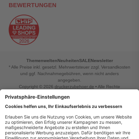
BEWERTUNGEN
Themenwelten
Neuheiten
SALE
Newsletter
* Alle Preise inkl. gesetzl. Mehrwertsteuer zzgl. Versandkosten
und ggf. Nachnahmegebühren, wenn nicht anders
angegeben.
Copyright © 2026
druckerzubehoer.de
• Alle Rechte
vorbehalten •
Impressum
•
Widerrufsbelehrung
Vertrag widerrufen
Druckerzubehoer.de – preiswerte Qualität für Ihr Office
Sie sind auf der Suche nach dem passenden Druckerzubehör
oder Zubehör für das Büro, den Computer oder Ihr
Smartphone? Dann sind Sie bei Druckerzubehoer.de genau
richtig! Unser breites Sortiment bietet unter anderem Tinte