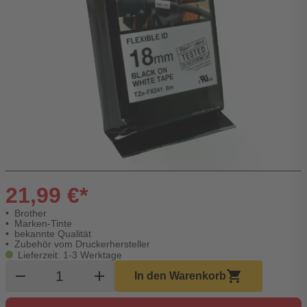
21,99 €*
Brother
Marken-Tinte
bekannte Qualität
Zubehör vom Druckerhersteller
Lieferzeit: 1-3 Werktage
Produkt Warenkorb Menge
remove
add
shopping_cart
In den Warenkorb