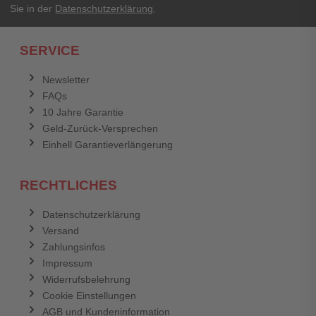
Sie in der
Datenschutzerklärung
.
Ich habe mein Passwort vergessen.
SERVICE
Anmelden
Abbrechen
Newsletter
FAQs
Abbrechen
Bewertung abschicken
10 Jahre Garantie
Geld-Zurück-Versprechen
Einhell Garantieverlängerung
RECHTLICHES
Datenschutzerklärung
Versand
Zahlungsinfos
Impressum
Widerrufsbelehrung
Cookie Einstellungen
AGB und Kundeninformation