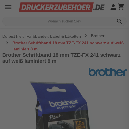
menu
person
shopping_cart
search
Brother
Du bist hier:
Farbbänder, Label & Etiketten
Brother Schriftband 18 mm TZE-FX 241 schwarz auf weiß
laminiert 8 m
Brother Schriftband 18 mm TZE-FX 241 schwarz
auf weiß laminiert 8 m