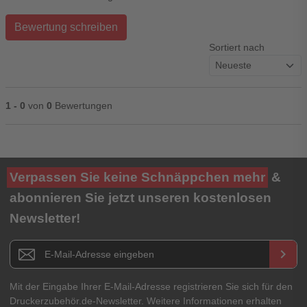
Bewertung schreiben
Sortiert nach
1 - 0
von
0
Bewertungen
Ihre Bewertung**
Verpassen Sie keine Schnäppchen mehr
&
★
★
★
★
★
abonnieren Sie jetzt unseren kostenlosen
Newsletter!
Titel**
E-Mail-Adresse
Newsletter E-Mail Adresse
keyboard_arrow_right
Ihre Erfahrungen**
Ihr Passwort
Mit der Eingabe Ihrer E-Mail-Adresse registrieren Sie sich für den
Druckerzubehör.de-Newsletter. Weitere Informationen erhalten