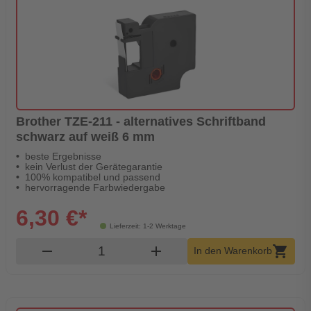
Brother TZE-211 - alternatives Schriftband
schwarz auf weiß 6 mm
beste Ergebnisse
kein Verlust der Gerätegarantie
100% kompatibel und passend
hervorragende Farbwiedergabe
6,30 €*
Lieferzeit: 1-2 Werktage
Produkt Warenkorb Menge
remove
add
shopping_cart
In den Warenkorb