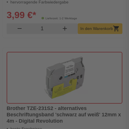
hervorragende Farbwiedergabe
3,99 €*
Lieferzeit: 1-2 Werktage
Produkt Warenkorb Menge
remove
add
shopping_cart
In den Warenkorb
Brother TZE-231S2 - alternatives
Beschriftungsband 'schwarz auf weiß' 12mm x
4m - Digital Revolution
beste Ergebnisse