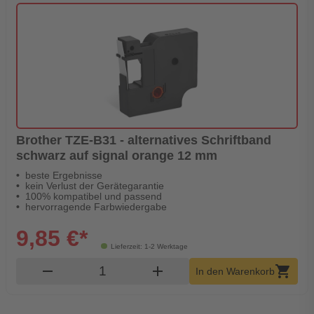
Brother TZE-B31 - alternatives Schriftband
schwarz auf signal orange 12 mm
beste Ergebnisse
kein Verlust der Gerätegarantie
100% kompatibel und passend
hervorragende Farbwiedergabe
9,85 €*
Lieferzeit: 1-2 Werktage
Produkt Warenkorb Menge
remove
add
shopping_cart
In den Warenkorb