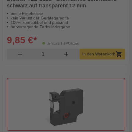
schwarz auf transparent 12 mm
beste Ergebnisse
kein Verlust der Gerätegarantie
100% kompatibel und passend
hervorragende Farbwiedergabe
9,85 €*
Lieferzeit: 1-2 Werktage
Produkt Warenkorb Menge
remove
add
shopping_cart
In den Warenkorb