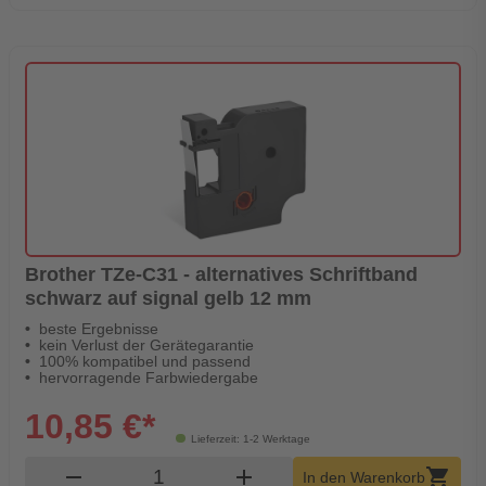
Brother TZe-C31 - alternatives Schriftband
schwarz auf signal gelb 12 mm
beste Ergebnisse
kein Verlust der Gerätegarantie
100% kompatibel und passend
hervorragende Farbwiedergabe
10,85 €*
Lieferzeit: 1-2 Werktage
Produkt Warenkorb Menge
remove
add
shopping_cart
In den Warenkorb