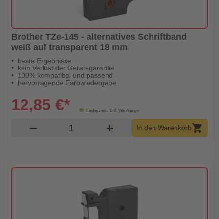
Brother TZe-145 - alternatives Schriftband
weiß auf transparent 18 mm
beste Ergebnisse
kein Verlust der Gerätegarantie
100% kompatibel und passend
hervorragende Farbwiedergabe
12,85 €*
Lieferzeit: 1-2 Werktage
Produkt Warenkorb Menge
remove
add
shopping_cart
In den Warenkorb