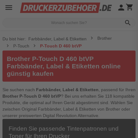
menu
person
shopping_cart
search
Brother
Du bist hier:
Farbbänder, Label & Etiketten
P-Touch
P-Touch D 460 btVP
Brother P-Touch D 460 btVP
Farbbänder, Label & Etiketten online
günstig kaufen
Sie suchen nach
Farbbänder, Label & Etiketten
, passend für Ihren
Brother P-Touch D 460 btVP
? Bei uns erhalten Sie 118 kompatible
Produkte, die optimal auf Ihren Gerät abgestimmt sind. Wählen Sie
zwischen Original Farbbänder, Label & Etiketten von Brother oder
unserer preiswerten Digital Revolution Alternative.
Finden Sie passende Tintenpatronen und
Toner für Ihren Drucker