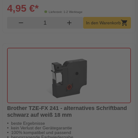
4,95 €*
Lieferzeit: 1-2 Werktage
Produkt Warenkorb Menge
remove
add
shopping_cart
In den Warenkorb
Brother TZE-FX 241 - alternatives Schriftband
schwarz auf weiß 18 mm
beste Ergebnisse
kein Verlust der Gerätegarantie
100% kompatibel und passend
hervorragende Farbwiedergabe