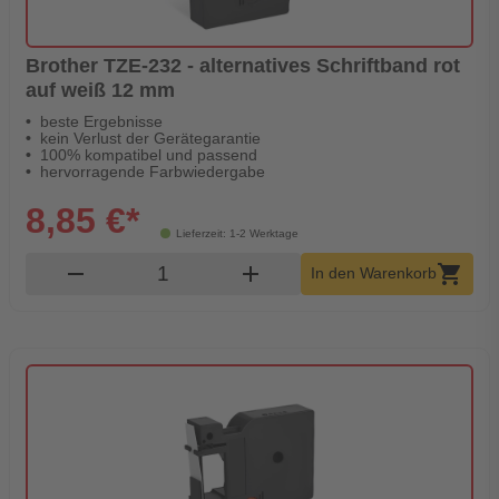
Brother TZE-232 - alternatives Schriftband rot
auf weiß 12 mm
beste Ergebnisse
kein Verlust der Gerätegarantie
100% kompatibel und passend
hervorragende Farbwiedergabe
8,85 €*
Lieferzeit: 1-2 Werktage
Produkt Warenkorb Menge
remove
add
shopping_cart
In den Warenkorb