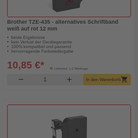
Brother TZE-435 - alternatives Schriftband
weiß auf rot 12 mm
beste Ergebnisse
kein Verlust der Gerätegarantie
100% kompatibel und passend
hervorragende Farbwiedergabe
10,85 €*
Lieferzeit: 1-2 Werktage
Produkt Warenkorb Menge
remove
add
shopping_cart
In den Warenkorb