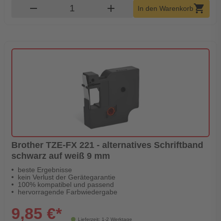
Produkt Warenkorb Menge
remove
add
shopping_cart
In den Warenkorb
Brother TZE-FX 221 - alternatives Schriftband
schwarz auf weiß 9 mm
beste Ergebnisse
kein Verlust der Gerätegarantie
100% kompatibel und passend
hervorragende Farbwiedergabe
9,85 €*
Lieferzeit: 1-2 Werktage