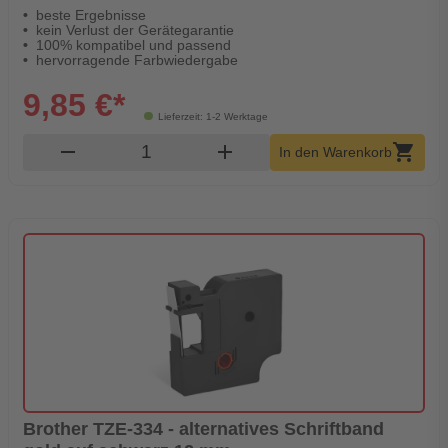
beste Ergebnisse
kein Verlust der Gerätegarantie
100% kompatibel und passend
hervorragende Farbwiedergabe
9,85 €*
Lieferzeit: 1-2 Werktage
Produkt Warenkorb Menge
remove
add
shopping_cart
In den Warenkorb
Brother TZE-334 - alternatives Schriftband