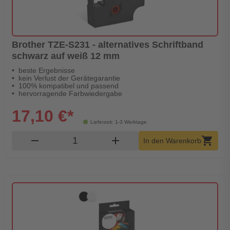
Brother TZE-S231 - alternatives Schriftband
schwarz auf weiß 12 mm
beste Ergebnisse
kein Verlust der Gerätegarantie
100% kompatibel und passend
hervorragende Farbwiedergabe
17,10 €*
Lieferzeit: 1-3 Werktage
Produkt Warenkorb Menge
remove
add
shopping_cart
In den Warenkorb