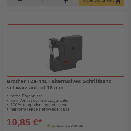
remove
add
shopping_cart
In den Warenkorb
Brother TZe-441 - alternatives Schriftband
schwarz auf rot 18 mm
beste Ergebnisse
kein Verlust der Gerätegarantie
100% kompatibel und passend
hervorragende Farbwiedergabe
10,85 €*
Lieferzeit: 1-2 Werktage