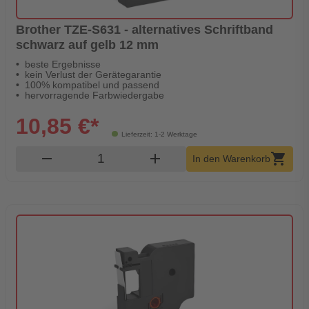
Brother TZE-S631 - alternatives Schriftband
schwarz auf gelb 12 mm
beste Ergebnisse
kein Verlust der Gerätegarantie
100% kompatibel und passend
hervorragende Farbwiedergabe
10,85 €*
Lieferzeit: 1-2 Werktage
Produkt Warenkorb Menge
remove
add
shopping_cart
In den Warenkorb