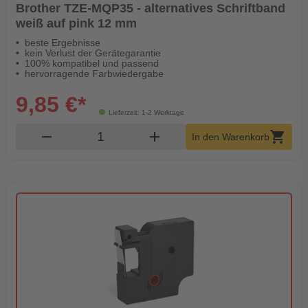
Brother TZE-MQP35 - alternatives Schriftband
weiß auf pink 12 mm
beste Ergebnisse
kein Verlust der Gerätegarantie
100% kompatibel und passend
hervorragende Farbwiedergabe
9,85 €*
Lieferzeit: 1-2 Werktage
Produkt Warenkorb Menge
remove
add
shopping_cart
In den Warenkorb