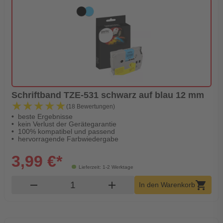
Schriftband TZE-531 schwarz auf blau 12 mm
★★★★★
★★★★★
(18 Bewertungen)
beste Ergebnisse
kein Verlust der Gerätegarantie
100% kompatibel und passend
hervorragende Farbwiedergabe
3,99 €*
Lieferzeit: 1-2 Werktage
Produkt Warenkorb Menge
remove
add
shopping_cart
In den Warenkorb