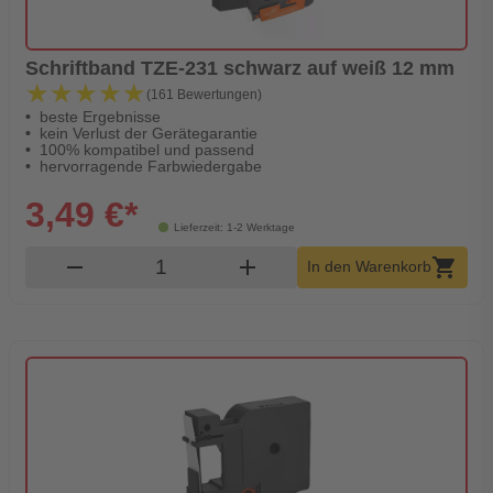
Schriftband TZE-231 schwarz auf weiß 12 mm
★★★★★
★★★★★
(161 Bewertungen)
beste Ergebnisse
kein Verlust der Gerätegarantie
100% kompatibel und passend
hervorragende Farbwiedergabe
3,49 €*
Lieferzeit: 1-2 Werktage
Produkt Warenkorb Menge
remove
add
shopping_cart
In den Warenkorb