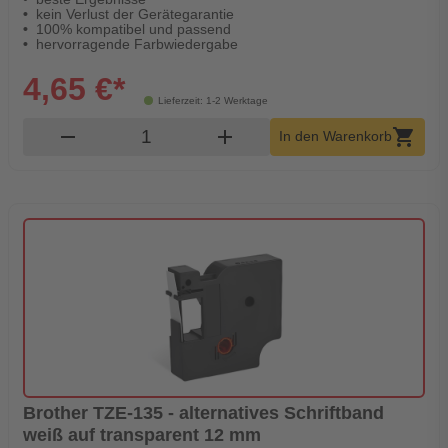
kein Verlust der Gerätegarantie
100% kompatibel und passend
hervorragende Farbwiedergabe
4,65 €*
Lieferzeit: 1-2 Werktage
Produkt Warenkorb Menge
remove
add
shopping_cart
In den Warenkorb
Brother TZE-135 - alternatives Schriftband
weiß auf transparent 12 mm