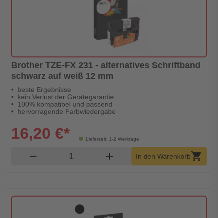
Brother TZE-FX 231 - alternatives Schriftband
schwarz auf weiß 12 mm
beste Ergebnisse
kein Verlust der Gerätegarantie
100% kompatibel und passend
hervorragende Farbwiedergabe
16,20 €*
Lieferzeit: 1-2 Werktage
Produkt Warenkorb Menge
remove
add
shopping_cart
In den Warenkorb