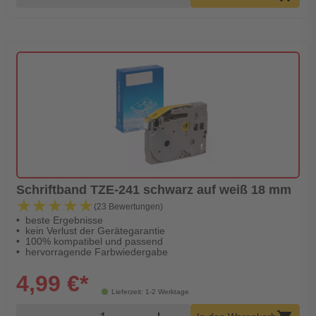
Schriftband TZE-241 schwarz auf weiß 18 mm
★★★★★
★★★★★
(23 Bewertungen)
beste Ergebnisse
kein Verlust der Gerätegarantie
100% kompatibel und passend
hervorragende Farbwiedergabe
4,99 €*
Lieferzeit: 1-2 Werktage
Produkt Warenkorb Menge