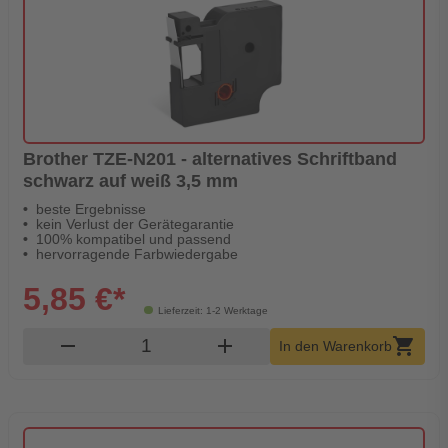
Brother TZE-N201 - alternatives Schriftband
schwarz auf weiß 3,5 mm
beste Ergebnisse
kein Verlust der Gerätegarantie
100% kompatibel und passend
hervorragende Farbwiedergabe
5,85 €*
Lieferzeit: 1-2 Werktage
Produkt Warenkorb Menge
remove
add
shopping_cart
In den Warenkorb