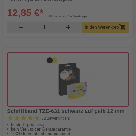
12,85 €*
Lieferzeit: 1-2 Werktage
Produkt Warenkorb Menge
remove
add
shopping_cart
In den Warenkorb
Schriftband TZE-631 schwarz auf gelb 12 mm
★★★★★
★★★★★
(32 Bewertungen)
beste Ergebnisse
kein Verlust der Gerätegarantie
100% kompatibel und passend