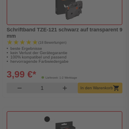
Schriftband TZE-121 schwarz auf transparent 9
mm
★★★★★
★★★★★
(18 Bewertungen)
beste Ergebnisse
kein Verlust der Gerätegarantie
100% kompatibel und passend
hervorragende Farbwiedergabe
3,99 €*
Lieferzeit: 1-2 Werktage
Produkt Warenkorb Menge
remove
add
shopping_cart
In den Warenkorb