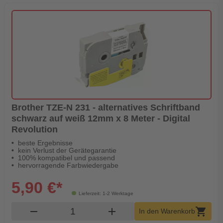
Brother TZE-N 231 - alternatives Schriftband
schwarz auf weiß 12mm x 8 Meter - Digital
Revolution
beste Ergebnisse
kein Verlust der Gerätegarantie
100% kompatibel und passend
hervorragende Farbwiedergabe
5,90 €*
Lieferzeit: 1-2 Werktage
Produkt Warenkorb Menge
remove
add
shopping_cart
In den Warenkorb