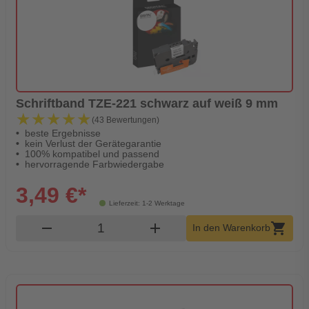
Schriftband TZE-221 schwarz auf weiß 9 mm
★★★★★
★★★★★
(43 Bewertungen)
beste Ergebnisse
kein Verlust der Gerätegarantie
100% kompatibel und passend
hervorragende Farbwiedergabe
3,49 €*
Lieferzeit: 1-2 Werktage
Produkt Warenkorb Menge
remove
add
shopping_cart
In den Warenkorb