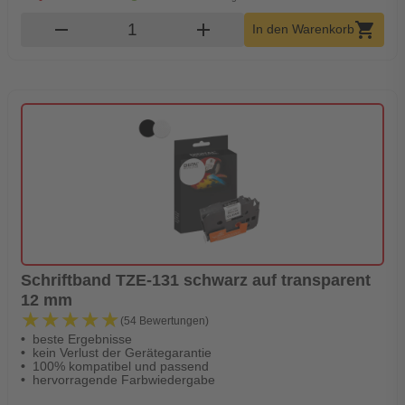
Produkt Warenkorb Menge
remove
add
shopping_cart
In den Warenkorb
Schriftband TZE-131 schwarz auf transparent
12 mm
★★★★★
★★★★★
(54 Bewertungen)
beste Ergebnisse
kein Verlust der Gerätegarantie
100% kompatibel und passend
hervorragende Farbwiedergabe