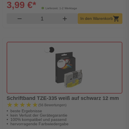
3,99 €*
Lieferzeit: 1-2 Werktage
Produkt Warenkorb Menge
remove
add
shopping_cart
In den Warenkorb
Schriftband TZE-335 weiß auf schwarz 12 mm
★★★★★
★★★★★
(56 Bewertungen)
beste Ergebnisse
kein Verlust der Gerätegarantie
100% kompatibel und passend
hervorragende Farbwiedergabe