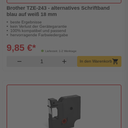
Brother TZE-243 - alternatives Schriftband
blau auf weiß 18 mm
beste Ergebnisse
kein Verlust der Gerätegarantie
100% kompatibel und passend
hervorragende Farbwiedergabe
9,85 €*
Lieferzeit: 1-2 Werktage
Produkt Warenkorb Menge
remove
add
shopping_cart
In den Warenkorb