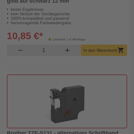
gold auf schwarz 12 mm
beste Ergebnisse
kein Verlust der Gerätegarantie
100% kompatibel und passend
hervorragende Farbwiedergabe
10,85 €*
Lieferzeit: 1-2 Werktage
Produkt Warenkorb Menge
remove
add
shopping_cart
In den Warenkorb
Brother TZE-S131 - alternatives Schriftband