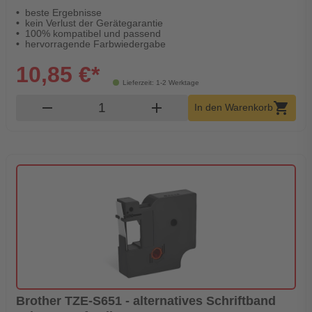
beste Ergebnisse
kein Verlust der Gerätegarantie
100% kompatibel und passend
hervorragende Farbwiedergabe
10,85 €*
Lieferzeit: 1-2 Werktage
Produkt Warenkorb Menge
remove
add
shopping_cart
In den Warenkorb
Brother TZE-S651 - alternatives Schriftband