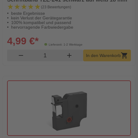
★★★★★
★★★★★
(23 Bewertungen)
beste Ergebnisse
kein Verlust der Gerätegarantie
100% kompatibel und passend
hervorragende Farbwiedergabe
4,99 €*
Lieferzeit: 1-2 Werktage
Produkt Warenkorb Menge
remove
add
shopping_cart
In den Warenkorb