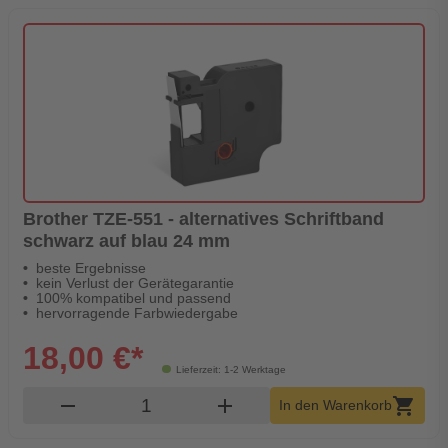
Brother TZE-551 - alternatives Schriftband
schwarz auf blau 24 mm
beste Ergebnisse
kein Verlust der Gerätegarantie
100% kompatibel und passend
hervorragende Farbwiedergabe
18,00 €*
Lieferzeit: 1-2 Werktage
Produkt Warenkorb Menge
remove
add
shopping_cart
In den Warenkorb