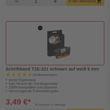
remove
add
shopping_cart
In den Warenkorb
Schriftband TZE-221 schwarz auf weiß 9 mm
★★★★★
★★★★★
(43 Bewertungen)
beste Ergebnisse
kein Verlust der Gerätegarantie
100% kompatibel und passend
hervorragende Farbwiedergabe
3,49 €*
Lieferzeit: 1-2 Werktage