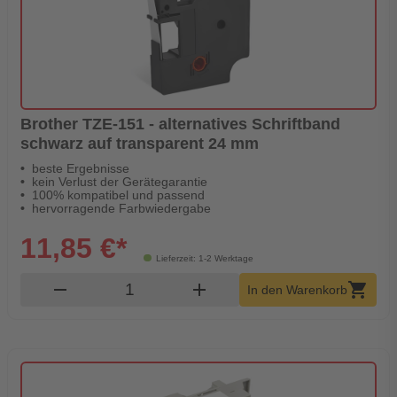
Brother TZE-151 - alternatives Schriftband
schwarz auf transparent 24 mm
beste Ergebnisse
kein Verlust der Gerätegarantie
100% kompatibel und passend
hervorragende Farbwiedergabe
11,85 €*
Lieferzeit: 1-2 Werktage
Produkt Warenkorb Menge
remove
add
shopping_cart
In den Warenkorb