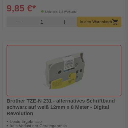
9,85 €*
Lieferzeit: 1-2 Werktage
Produkt Warenkorb Menge
remove
add
shopping_cart
In den Warenkorb
Brother TZE-N 231 - alternatives Schriftband
schwarz auf weiß 12mm x 8 Meter - Digital
Revolution
beste Ergebnisse
kein Verlust der Gerätegarantie