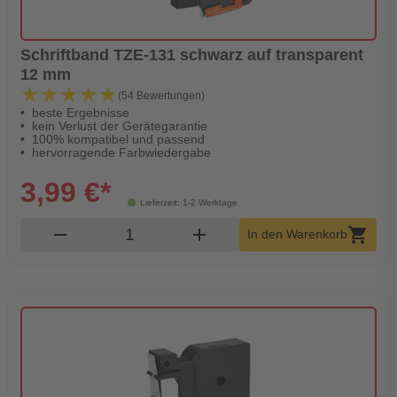
Schriftband TZE-131 schwarz auf transparent
12 mm
★★★★★
★★★★★
(54 Bewertungen)
beste Ergebnisse
kein Verlust der Gerätegarantie
100% kompatibel und passend
hervorragende Farbwiedergabe
3,99 €*
Lieferzeit: 1-2 Werktage
Produkt Warenkorb Menge
remove
add
shopping_cart
In den Warenkorb