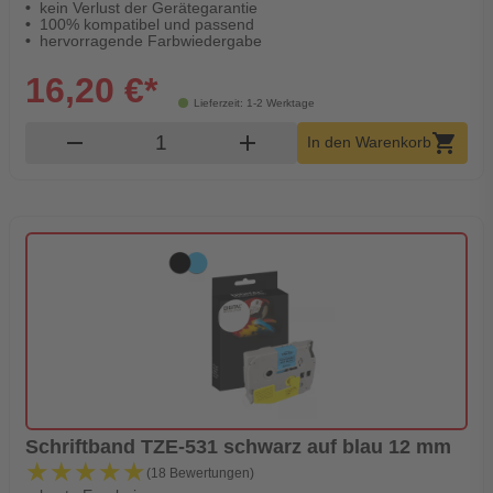
kein Verlust der Gerätegarantie
100% kompatibel und passend
hervorragende Farbwiedergabe
16,20 €*
Lieferzeit: 1-2 Werktage
Produkt Warenkorb Menge
remove
add
shopping_cart
In den Warenkorb
Schriftband TZE-531 schwarz auf blau 12 mm
★★★★★
★★★★★
(18 Bewertungen)