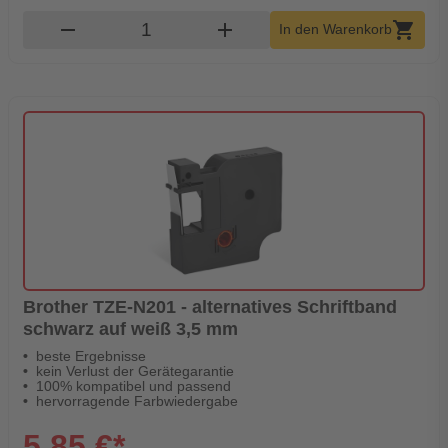
Produkt Warenkorb Menge
remove
add
shopping_cart
In den Warenkorb
Brother TZE-N201 - alternatives Schriftband
schwarz auf weiß 3,5 mm
beste Ergebnisse
kein Verlust der Gerätegarantie
100% kompatibel und passend
hervorragende Farbwiedergabe
5,85 €*