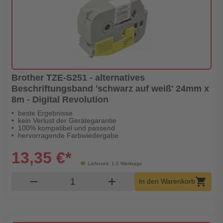
Brother TZE-S251 - alternatives
Beschriftungsband 'schwarz auf weiß' 24mm x
8m - Digital Revolution
beste Ergebnisse
kein Verlust der Gerätegarantie
100% kompatibel und passend
hervorragende Farbwiedergabe
13,35 €*
Lieferzeit: 1-2 Werktage
Produkt Warenkorb Menge
remove
add
shopping_cart
In den Warenkorb