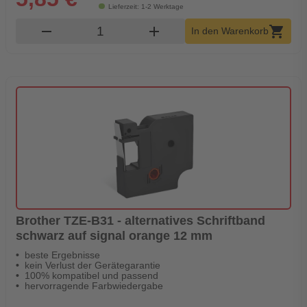
Lieferzeit: 1-2 Werktage
Produkt Warenkorb Menge
remove
add
shopping_cart
In den Warenkorb
Brother TZE-B31 - alternatives Schriftband
schwarz auf signal orange 12 mm
beste Ergebnisse
kein Verlust der Gerätegarantie
100% kompatibel und passend
hervorragende Farbwiedergabe