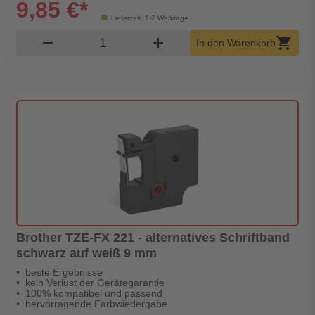
9,85 €*
Lieferzeit: 1-2 Werktage
Produkt Warenkorb Menge
remove
add
shopping_cart
In den Warenkorb
Brother TZE-FX 221 - alternatives Schriftband
schwarz auf weiß 9 mm
beste Ergebnisse
kein Verlust der Gerätegarantie
100% kompatibel und passend
hervorragende Farbwiedergabe