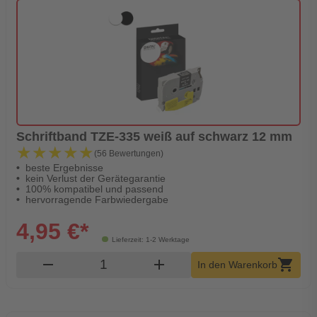
Schriftband TZE-335 weiß auf schwarz 12 mm
★★★★★
★★★★★
(56 Bewertungen)
beste Ergebnisse
kein Verlust der Gerätegarantie
100% kompatibel und passend
hervorragende Farbwiedergabe
4,95 €*
Lieferzeit: 1-2 Werktage
Produkt Warenkorb Menge
remove
add
shopping_cart
In den Warenkorb