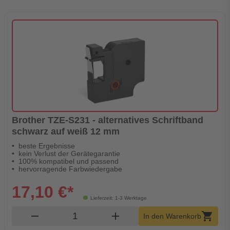
Brother TZE-S231 - alternatives Schriftband
schwarz auf weiß 12 mm
beste Ergebnisse
kein Verlust der Gerätegarantie
100% kompatibel und passend
hervorragende Farbwiedergabe
17,10 €*
Lieferzeit: 1-3 Werktage
Produkt Warenkorb Menge
remove
add
shopping_cart
In den Warenkorb