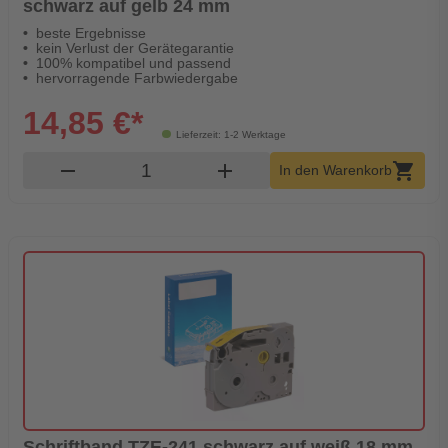
schwarz auf gelb 24 mm
beste Ergebnisse
kein Verlust der Gerätegarantie
100% kompatibel und passend
hervorragende Farbwiedergabe
14,85 €*
Lieferzeit: 1-2 Werktage
Produkt Warenkorb Menge
remove
add
shopping_cart
In den Warenkorb
Schriftband TZE-241 schwarz auf weiß 18 mm