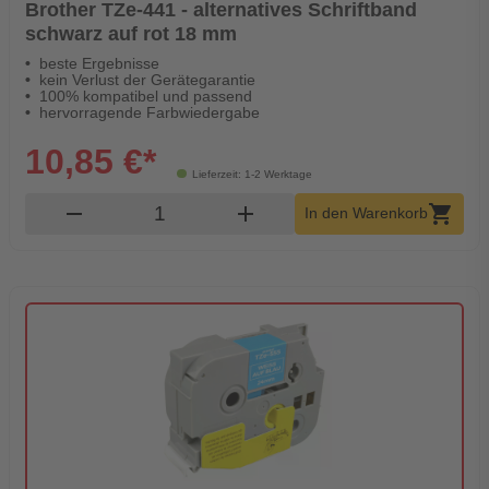
Brother TZe-441 - alternatives Schriftband
schwarz auf rot 18 mm
beste Ergebnisse
kein Verlust der Gerätegarantie
100% kompatibel und passend
hervorragende Farbwiedergabe
10,85 €*
Lieferzeit: 1-2 Werktage
Produkt Warenkorb Menge
remove
add
shopping_cart
In den Warenkorb