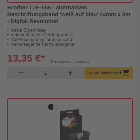
Brother TZE-555 - alternatives
Beschriftungsband 'weiß auf blau' 24mm x 8m
- Digital Revolution
beste Ergebnisse
kein Verlust der Gerätegarantie
100% kompatibel und passend
hervorragende Farbwiedergabe
13,35 €*
Lieferzeit: 1-2 Werktage
Produkt Warenkorb Menge
remove
add
shopping_cart
In den Warenkorb