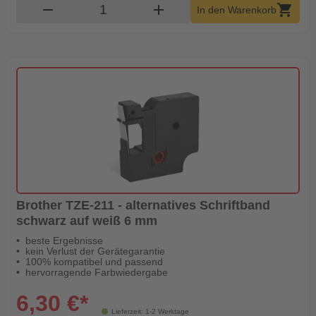
Produkt Warenkorb Menge
remove
add
shopping_cart
In den Warenkorb
Brother TZE-211 - alternatives Schriftband
schwarz auf weiß 6 mm
beste Ergebnisse
kein Verlust der Gerätegarantie
100% kompatibel und passend
hervorragende Farbwiedergabe
6,30 €*
Lieferzeit: 1-2 Werktage