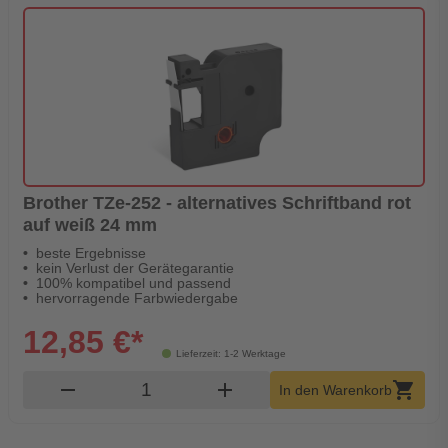
Brother TZe-252 - alternatives Schriftband rot
auf weiß 24 mm
beste Ergebnisse
kein Verlust der Gerätegarantie
100% kompatibel und passend
hervorragende Farbwiedergabe
12,85 €*
Lieferzeit: 1-2 Werktage
Produkt Warenkorb Menge
remove
add
shopping_cart
In den Warenkorb