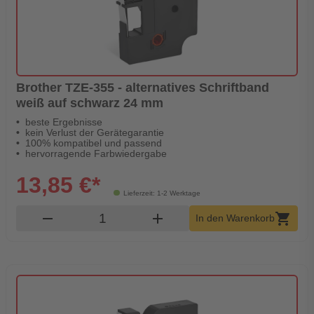
Brother TZE-355 - alternatives Schriftband
weiß auf schwarz 24 mm
beste Ergebnisse
kein Verlust der Gerätegarantie
100% kompatibel und passend
hervorragende Farbwiedergabe
13,85 €*
Lieferzeit: 1-2 Werktage
Produkt Warenkorb Menge
remove
add
shopping_cart
In den Warenkorb