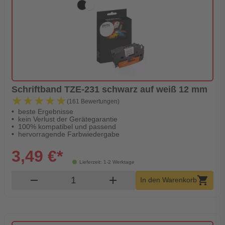
Schriftband TZE-231 schwarz auf weiß 12 mm
★★★★★
★★★★★
(161 Bewertungen)
beste Ergebnisse
kein Verlust der Gerätegarantie
100% kompatibel und passend
hervorragende Farbwiedergabe
3,49 €*
Lieferzeit: 1-2 Werktage
Produkt Warenkorb Menge
remove
add
shopping_cart
In den Warenkorb