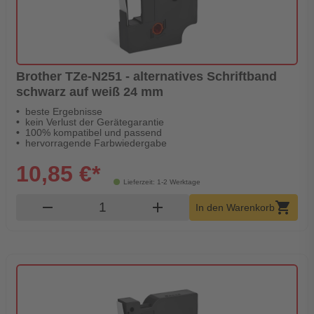
Brother TZe-N251 - alternatives Schriftband
schwarz auf weiß 24 mm
beste Ergebnisse
kein Verlust der Gerätegarantie
100% kompatibel und passend
hervorragende Farbwiedergabe
10,85 €*
Lieferzeit: 1-2 Werktage
Produkt Warenkorb Menge
remove
add
shopping_cart
In den Warenkorb