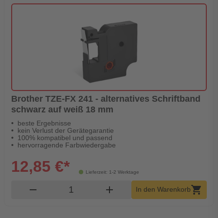
Brother TZE-FX 241 - alternatives Schriftband
schwarz auf weiß 18 mm
beste Ergebnisse
kein Verlust der Gerätegarantie
100% kompatibel und passend
hervorragende Farbwiedergabe
12,85 €*
Lieferzeit: 1-2 Werktage
Produkt Warenkorb Menge
remove
add
shopping_cart
In den Warenkorb