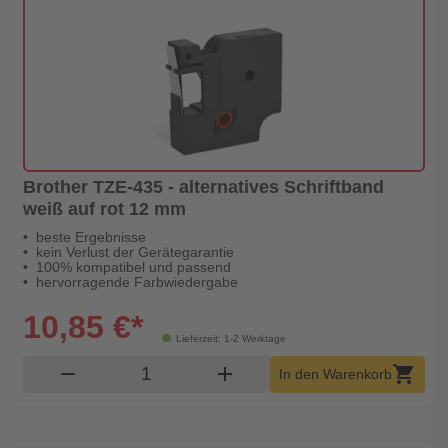
Brother TZE-435 - alternatives Schriftband
weiß auf rot 12 mm
beste Ergebnisse
kein Verlust der Gerätegarantie
100% kompatibel und passend
hervorragende Farbwiedergabe
10,85 €*
Lieferzeit: 1-2 Werktage
Produkt Warenkorb Menge
remove
add
shopping_cart
In den Warenkorb