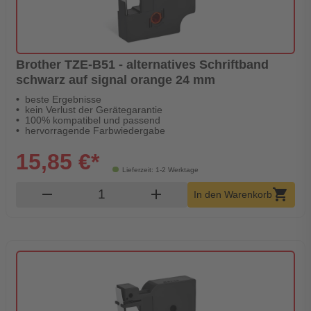
Brother TZE-B51 - alternatives Schriftband
schwarz auf signal orange 24 mm
beste Ergebnisse
kein Verlust der Gerätegarantie
100% kompatibel und passend
hervorragende Farbwiedergabe
15,85 €*
Lieferzeit: 1-2 Werktage
Produkt Warenkorb Menge
remove
add
shopping_cart
In den Warenkorb