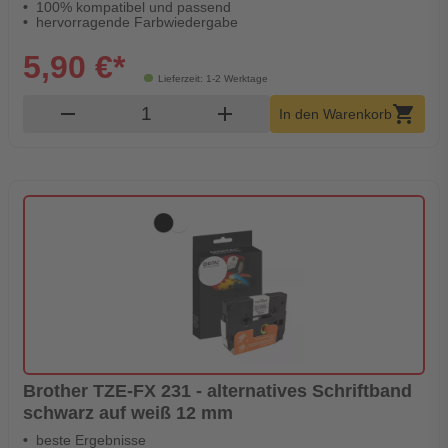
100% kompatibel und passend
hervorragende Farbwiedergabe
5,90 €*
Lieferzeit: 1-2 Werktage
Produkt Warenkorb Menge
remove
add
shopping_cart
In den Warenkorb
Brother TZE-FX 231 - alternatives Schriftband
schwarz auf weiß 12 mm
beste Ergebnisse