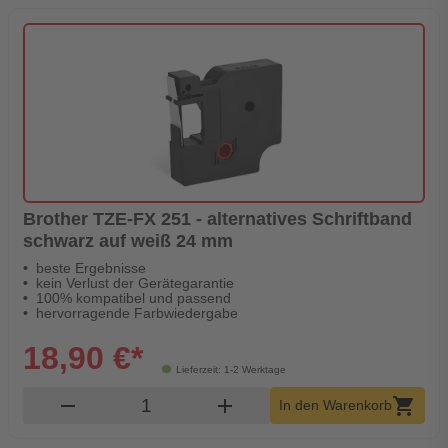
Brother TZE-FX 251 - alternatives Schriftband
schwarz auf weiß 24 mm
beste Ergebnisse
kein Verlust der Gerätegarantie
100% kompatibel und passend
hervorragende Farbwiedergabe
18,90 €*
Lieferzeit: 1-2 Werktage
Produkt Warenkorb Menge
remove
add
shopping_cart
In den Warenkorb