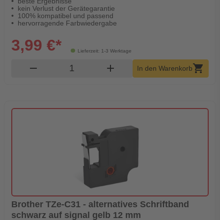
beste Ergebnisse
kein Verlust der Gerätegarantie
100% kompatibel und passend
hervorragende Farbwiedergabe
3,99 €*
Lieferzeit: 1-3 Werktage
Produkt Warenkorb Menge
remove
add
shopping_cart
In den Warenkorb
Brother TZe-C31 - alternatives Schriftband
schwarz auf signal gelb 12 mm