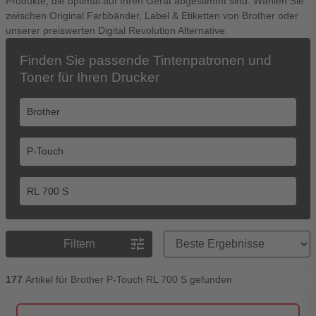
Produkte, die optimal auf Ihren Gerät abgestimmt sind. Wählen Sie
zwischen Original Farbbänder, Label & Etiketten von Brother oder
unserer preiswerten Digital Revolution Alternative.
Finden Sie passende Tintenpatronen und
Toner für Ihren Drucker
Preisreihenfolge
tune
Filtern
177
Artikel für Brother P-Touch RL 700 S gefunden