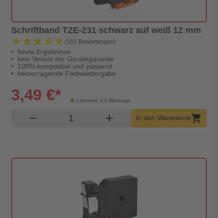
Schriftband TZE-231 schwarz auf weiß 12 mm
★★★★★
★★★★★
(161 Bewertungen)
beste Ergebnisse
kein Verlust der Gerätegarantie
100% kompatibel und passend
hervorragende Farbwiedergabe
3,49 €*
Lieferzeit: 1-2 Werktage
Produkt Warenkorb Menge
remove
add
shopping_cart
In den Warenkorb