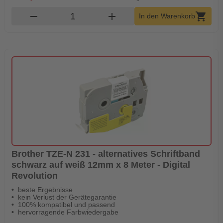
Produkt Warenkorb Menge
remove
add
shopping_cart
In den Warenkorb
Brother TZE-N 231 - alternatives Schriftband
schwarz auf weiß 12mm x 8 Meter - Digital
Revolution
beste Ergebnisse
kein Verlust der Gerätegarantie
100% kompatibel und passend
hervorragende Farbwiedergabe