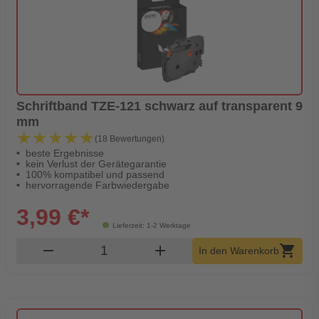
Schriftband TZE-121 schwarz auf transparent 9
mm
★★★★★
★★★★★
(18 Bewertungen)
beste Ergebnisse
kein Verlust der Gerätegarantie
100% kompatibel und passend
hervorragende Farbwiedergabe
3,99 €*
Lieferzeit: 1-2 Werktage
Produkt Warenkorb Menge
remove
add
shopping_cart
In den Warenkorb