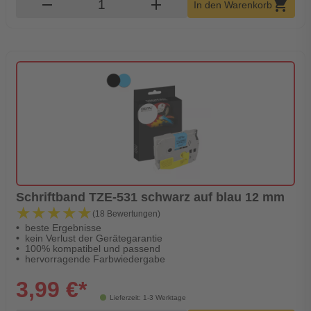
Produkt Warenkorb Menge
remove
add
shopping_cart
In den Warenkorb
Schriftband TZE-531 schwarz auf blau 12 mm
★★★★★
★★★★★
(18 Bewertungen)
beste Ergebnisse
kein Verlust der Gerätegarantie
100% kompatibel und passend
hervorragende Farbwiedergabe
3,99 €*
Lieferzeit: 1-3 Werktage