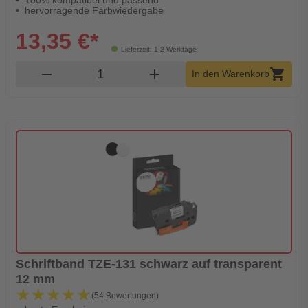
100% kompatibel und passend
hervorragende Farbwiedergabe
13,35 €*
Lieferzeit: 1-2 Werktage
Produkt Warenkorb Menge
remove
add
shopping_cart
In den Warenkorb
Schriftband TZE-131 schwarz auf transparent
12 mm
★★★★★
★★★★★
(54 Bewertungen)