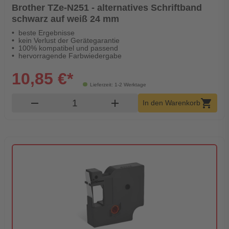
Brother TZe-N251 - alternatives Schriftband
schwarz auf weiß 24 mm
beste Ergebnisse
kein Verlust der Gerätegarantie
100% kompatibel und passend
hervorragende Farbwiedergabe
10,85 €*
Lieferzeit: 1-2 Werktage
Produkt Warenkorb Menge
remove
add
shopping_cart
In den Warenkorb