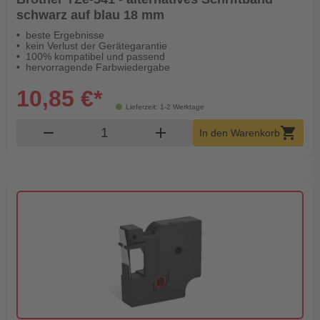
schwarz auf blau 18 mm
beste Ergebnisse
kein Verlust der Gerätegarantie
100% kompatibel und passend
hervorragende Farbwiedergabe
10,85 €*
Lieferzeit: 1-2 Werktage
Produkt Warenkorb Menge
remove
add
shopping_cart
In den Warenkorb