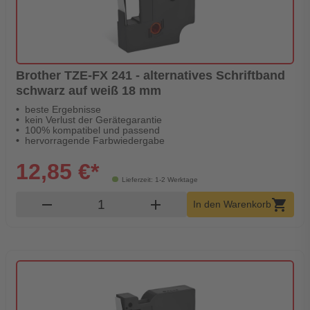
Brother TZE-FX 241 - alternatives Schriftband
schwarz auf weiß 18 mm
beste Ergebnisse
kein Verlust der Gerätegarantie
100% kompatibel und passend
hervorragende Farbwiedergabe
12,85 €*
Lieferzeit: 1-2 Werktage
Produkt Warenkorb Menge
remove
add
shopping_cart
In den Warenkorb