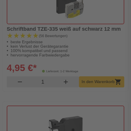
Schriftband TZE-335 weiß auf schwarz 12 mm
★★★★★
★★★★★
(56 Bewertungen)
beste Ergebnisse
kein Verlust der Gerätegarantie
100% kompatibel und passend
hervorragende Farbwiedergabe
4,95 €*
Lieferzeit: 1-2 Werktage
Produkt Warenkorb Menge
remove
add
shopping_cart
In den Warenkorb