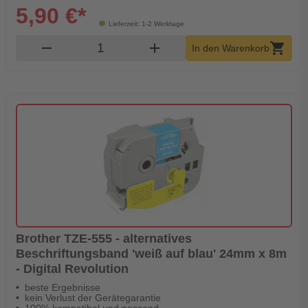
5,90 €*
Lieferzeit: 1-2 Werktage
Produkt Warenkorb Menge
remove
add
shopping_cart
In den Warenkorb
Brother TZE-555 - alternatives
Beschriftungsband 'weiß auf blau' 24mm x 8m
- Digital Revolution
beste Ergebnisse
kein Verlust der Gerätegarantie