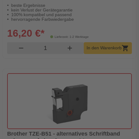
beste Ergebnisse
kein Verlust der Gerätegarantie
100% kompatibel und passend
hervorragende Farbwiedergabe
16,20 €*
Lieferzeit: 1-2 Werktage
Produkt Warenkorb Menge
remove
add
shopping_cart
In den Warenkorb
Brother TZE-B51 - alternatives Schriftband