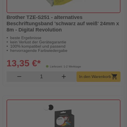
Brother TZE-S251 - alternatives
Beschriftungsband 'schwarz auf weiß' 24mm x
8m - Digital Revolution
beste Ergebnisse
kein Verlust der Gerätegarantie
100% kompatibel und passend
hervorragende Farbwiedergabe
13,35 €*
Lieferzeit: 1-2 Werktage
Produkt Warenkorb Menge
remove
add
shopping_cart
In den Warenkorb