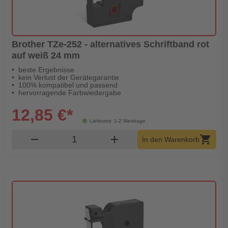
Brother TZe-252 - alternatives Schriftband rot
auf weiß 24 mm
beste Ergebnisse
kein Verlust der Gerätegarantie
100% kompatibel und passend
hervorragende Farbwiedergabe
12,85 €*
Lieferzeit: 1-2 Werktage
Produkt Warenkorb Menge
remove
add
shopping_cart
In den Warenkorb