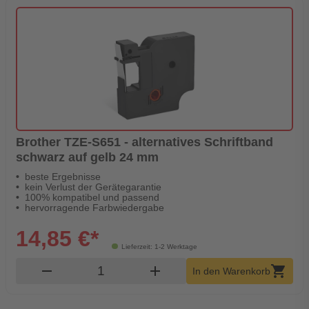
Brother TZE-S651 - alternatives Schriftband
schwarz auf gelb 24 mm
beste Ergebnisse
kein Verlust der Gerätegarantie
100% kompatibel und passend
hervorragende Farbwiedergabe
14,85 €*
Lieferzeit: 1-2 Werktage
Produkt Warenkorb Menge
remove
add
shopping_cart
In den Warenkorb