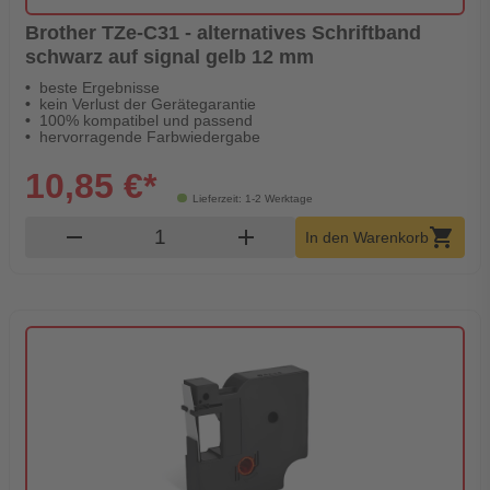
Brother TZe-C31 - alternatives Schriftband
schwarz auf signal gelb 12 mm
beste Ergebnisse
kein Verlust der Gerätegarantie
100% kompatibel und passend
hervorragende Farbwiedergabe
10,85 €*
Lieferzeit: 1-2 Werktage
Produkt Warenkorb Menge
remove
add
shopping_cart
In den Warenkorb