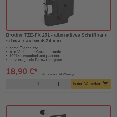
Brother TZE-FX 251 - alternatives Schriftband
schwarz auf weiß 24 mm
beste Ergebnisse
kein Verlust der Gerätegarantie
100% kompatibel und passend
hervorragende Farbwiedergabe
18,90 €*
Lieferzeit: 1-2 Werktage
Produkt Warenkorb Menge
remove
add
shopping_cart
In den Warenkorb