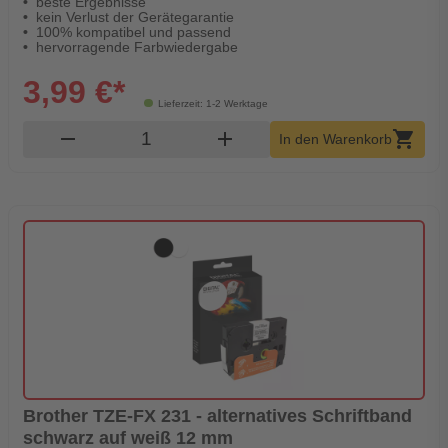
beste Ergebnisse
kein Verlust der Gerätegarantie
100% kompatibel und passend
hervorragende Farbwiedergabe
3,99 €*
Lieferzeit: 1-2 Werktage
Produkt Warenkorb Menge
remove
add
shopping_cart
In den Warenkorb
Brother TZE-FX 231 - alternatives Schriftband
schwarz auf weiß 12 mm