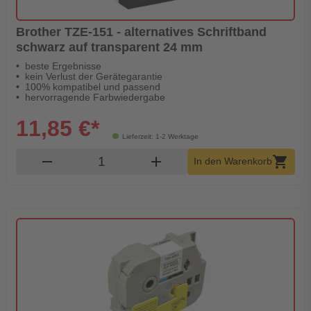
Brother TZE-151 - alternatives Schriftband
schwarz auf transparent 24 mm
beste Ergebnisse
kein Verlust der Gerätegarantie
100% kompatibel und passend
hervorragende Farbwiedergabe
11,85 €*
Lieferzeit: 1-2 Werktage
Produkt Warenkorb Menge
remove
add
shopping_cart
In den Warenkorb