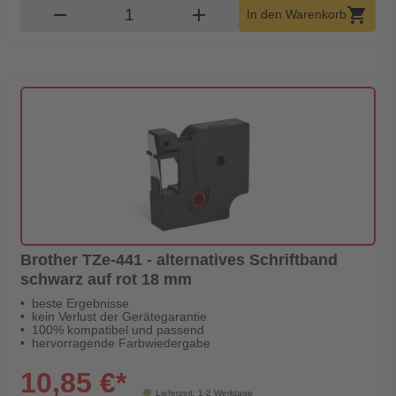
Produkt Warenkorb Menge
remove
add
shopping_cart
In den Warenkorb
Brother TZe-441 - alternatives Schriftband
schwarz auf rot 18 mm
beste Ergebnisse
kein Verlust der Gerätegarantie
100% kompatibel und passend
hervorragende Farbwiedergabe
10,85 €*
Lieferzeit: 1-2 Werktage