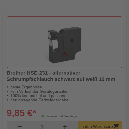
Brother HSE-231 - alternativer
Schrumpfschlauch schwarz auf weiß 12 mm
beste Ergebnisse
kein Verlust der Gerätegarantie
100% kompatibel und passend
hervorragende Farbwiedergabe
9,85 €*
Lieferzeit: 1-2 Werktage
Produkt Warenkorb Menge
remove
add
shopping_cart
In den Warenkorb