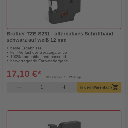
Brother TZE-S231 - alternatives Schriftband
schwarz auf weiß 12 mm
beste Ergebnisse
kein Verlust der Gerätegarantie
100% kompatibel und passend
hervorragende Farbwiedergabe
17,10 €*
Lieferzeit: 1-3 Werktage
Produkt Warenkorb Menge
remove
add
shopping_cart
In den Warenkorb