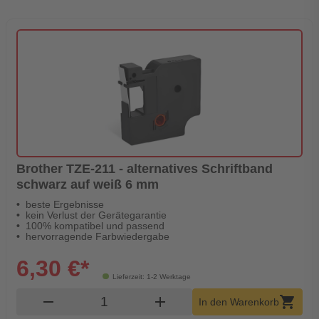
Brother TZE-211 - alternatives Schriftband
schwarz auf weiß 6 mm
beste Ergebnisse
kein Verlust der Gerätegarantie
100% kompatibel und passend
hervorragende Farbwiedergabe
6,30 €*
Lieferzeit: 1-2 Werktage
Produkt Warenkorb Menge
remove
add
shopping_cart
In den Warenkorb