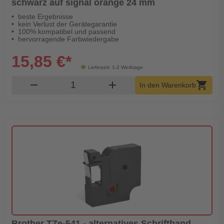
schwarz auf signal orange 24 mm
beste Ergebnisse
kein Verlust der Gerätegarantie
100% kompatibel und passend
hervorragende Farbwiedergabe
15,85 €*
Lieferzeit: 1-2 Werktage
Produkt Warenkorb Menge
remove
add
shopping_cart
In den Warenkorb
Brother TZe-541 - alternatives Schriftband