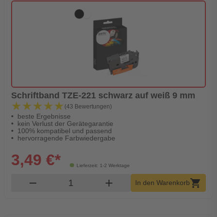
Schriftband TZE-221 schwarz auf weiß 9 mm
★★★★★
★★★★★
(43 Bewertungen)
beste Ergebnisse
kein Verlust der Gerätegarantie
100% kompatibel und passend
hervorragende Farbwiedergabe
3,49 €*
Lieferzeit: 1-2 Werktage
Produkt Warenkorb Menge
remove
add
shopping_cart
In den Warenkorb