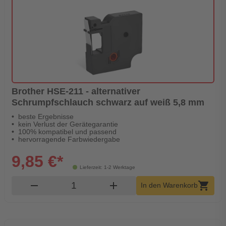
Brother HSE-211 - alternativer
Schrumpfschlauch schwarz auf weiß 5,8 mm
beste Ergebnisse
kein Verlust der Gerätegarantie
100% kompatibel und passend
hervorragende Farbwiedergabe
9,85 €*
Lieferzeit: 1-2 Werktage
Produkt Warenkorb Menge
remove
add
shopping_cart
In den Warenkorb