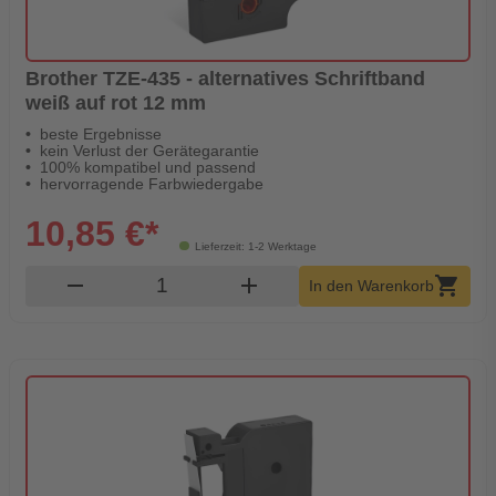
Brother TZE-435 - alternatives Schriftband
weiß auf rot 12 mm
beste Ergebnisse
kein Verlust der Gerätegarantie
100% kompatibel und passend
hervorragende Farbwiedergabe
10,85 €*
Lieferzeit: 1-2 Werktage
Produkt Warenkorb Menge
remove
add
shopping_cart
In den Warenkorb