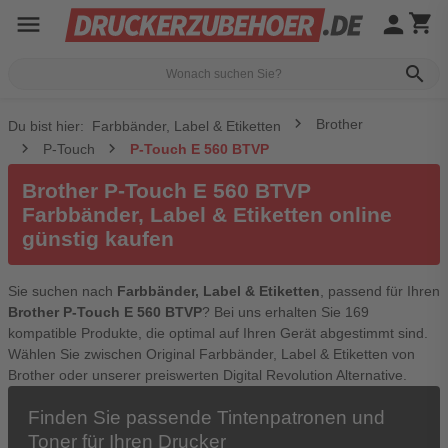
menu
person
shopping_cart
search
Brother
Du bist hier:
Farbbänder, Label & Etiketten
P-Touch
P-Touch E 560 BTVP
Brother P-Touch E 560 BTVP
Farbbänder, Label & Etiketten online
günstig kaufen
Sie suchen nach
Farbbänder, Label & Etiketten
, passend für Ihren
Brother P-Touch E 560 BTVP
? Bei uns erhalten Sie 169
kompatible Produkte, die optimal auf Ihren Gerät abgestimmt sind.
Wählen Sie zwischen Original Farbbänder, Label & Etiketten von
Brother oder unserer preiswerten Digital Revolution Alternative.
Finden Sie passende Tintenpatronen und
Toner für Ihren Drucker