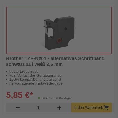
Brother TZE-N201 - alternatives Schriftband
schwarz auf weiß 3,5 mm
beste Ergebnisse
kein Verlust der Gerätegarantie
100% kompatibel und passend
hervorragende Farbwiedergabe
5,85 €*
Lieferzeit: 1-2 Werktage
Produkt Warenkorb Menge
remove
add
shopping_cart
In den Warenkorb