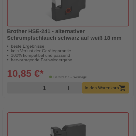
Brother HSE-241 - alternativer
Schrumpfschlauch schwarz auf weiß 18 mm
beste Ergebnisse
kein Verlust der Gerätegarantie
100% kompatibel und passend
hervorragende Farbwiedergabe
10,85 €*
Lieferzeit: 1-2 Werktage
Produkt Warenkorb Menge
remove
add
shopping_cart
In den Warenkorb