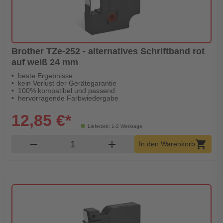
Brother TZe-252 - alternatives Schriftband rot
auf weiß 24 mm
beste Ergebnisse
kein Verlust der Gerätegarantie
100% kompatibel und passend
hervorragende Farbwiedergabe
12,85 €*
Lieferzeit: 1-2 Werktage
Produkt Warenkorb Menge
remove
add
shopping_cart
In den Warenkorb