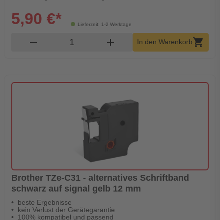
5,90 €*
Lieferzeit: 1-2 Werktage
Produkt Warenkorb Menge
remove
add
shopping_cart
In den Warenkorb
Brother TZe-C31 - alternatives Schriftband
schwarz auf signal gelb 12 mm
beste Ergebnisse
kein Verlust der Gerätegarantie
100% kompatibel und passend