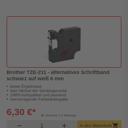
Brother TZE-211 - alternatives Schriftband
schwarz auf weiß 6 mm
beste Ergebnisse
kein Verlust der Gerätegarantie
100% kompatibel und passend
hervorragende Farbwiedergabe
6,30 €*
Lieferzeit: 1-2 Werktage
Produkt Warenkorb Menge
remove
add
shopping_cart
In den Warenkorb