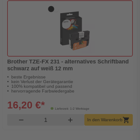
Brother TZE-FX 231 - alternatives Schriftband
schwarz auf weiß 12 mm
beste Ergebnisse
kein Verlust der Gerätegarantie
100% kompatibel und passend
hervorragende Farbwiedergabe
16,20 €*
Lieferzeit: 1-2 Werktage
Produkt Warenkorb Menge
remove
add
shopping_cart
In den Warenkorb