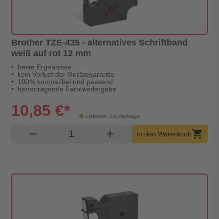
Brother TZE-435 - alternatives Schriftband
weiß auf rot 12 mm
beste Ergebnisse
kein Verlust der Gerätegarantie
100% kompatibel und passend
hervorragende Farbwiedergabe
10,85 €*
Lieferzeit: 1-2 Werktage
Produkt Warenkorb Menge
remove
add
shopping_cart
In den Warenkorb