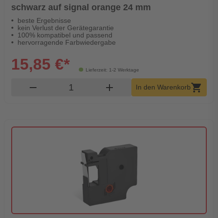
schwarz auf signal orange 24 mm
beste Ergebnisse
kein Verlust der Gerätegarantie
100% kompatibel und passend
hervorragende Farbwiedergabe
15,85 €*
Lieferzeit: 1-2 Werktage
Produkt Warenkorb Menge
remove
add
shopping_cart
In den Warenkorb