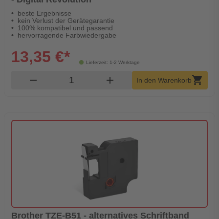
beste Ergebnisse
kein Verlust der Gerätegarantie
100% kompatibel und passend
hervorragende Farbwiedergabe
13,35 €*
Lieferzeit: 1-2 Werktage
Produkt Warenkorb Menge
remove
add
shopping_cart
In den Warenkorb
Brother TZE-B51 - alternatives Schriftband