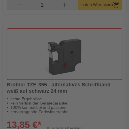
Produkt Warenkorb Menge
remove
add
shopping_cart
In den Warenkorb
Brother TZE-355 - alternatives Schriftband
weiß auf schwarz 24 mm
beste Ergebnisse
kein Verlust der Gerätegarantie
100% kompatibel und passend
hervorragende Farbwiedergabe
13,85 €*
Lieferzeit: 1-2 Werktage