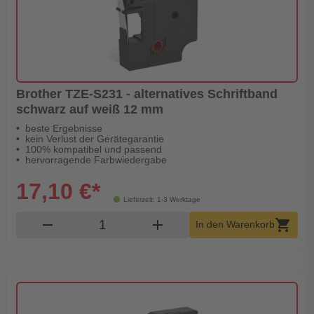
Brother TZE-S231 - alternatives Schriftband
schwarz auf weiß 12 mm
beste Ergebnisse
kein Verlust der Gerätegarantie
100% kompatibel und passend
hervorragende Farbwiedergabe
17,10 €*
Lieferzeit: 1-3 Werktage
Produkt Warenkorb Menge
remove
add
shopping_cart
In den Warenkorb