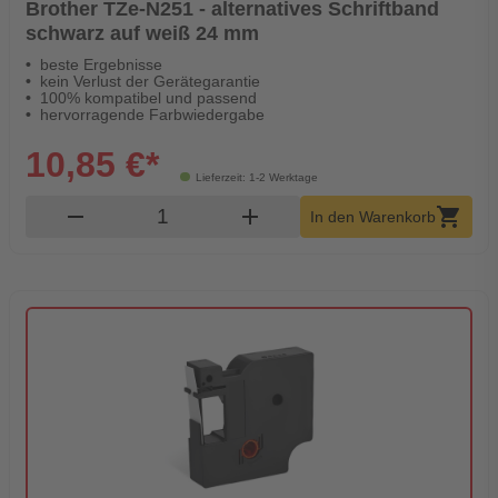
Brother TZe-N251 - alternatives Schriftband
schwarz auf weiß 24 mm
beste Ergebnisse
kein Verlust der Gerätegarantie
100% kompatibel und passend
hervorragende Farbwiedergabe
10,85 €*
Lieferzeit: 1-2 Werktage
Produkt Warenkorb Menge
remove
add
shopping_cart
In den Warenkorb