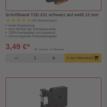
Schriftband TZE-231 schwarz auf weiß 12 mm
★★★★★
★★★★★
(161 Bewertungen)
beste Ergebnisse
kein Verlust der Gerätegarantie
100% kompatibel und passend
hervorragende Farbwiedergabe
3,49 €*
Lieferzeit: 1-2 Werktage
Produkt Warenkorb Menge
remove
add
shopping_cart
In den Warenkorb