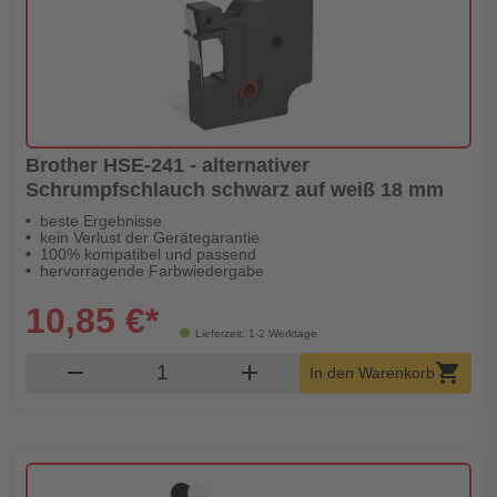
Brother HSE-241 - alternativer
Schrumpfschlauch schwarz auf weiß 18 mm
beste Ergebnisse
kein Verlust der Gerätegarantie
100% kompatibel und passend
hervorragende Farbwiedergabe
10,85 €*
Lieferzeit: 1-2 Werktage
Produkt Warenkorb Menge
remove
add
shopping_cart
In den Warenkorb