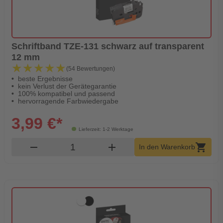
Schriftband TZE-131 schwarz auf transparent
12 mm
★★★★★
★★★★★
(54 Bewertungen)
beste Ergebnisse
kein Verlust der Gerätegarantie
100% kompatibel und passend
hervorragende Farbwiedergabe
3,99 €*
Lieferzeit: 1-2 Werktage
Produkt Warenkorb Menge
remove
add
shopping_cart
In den Warenkorb