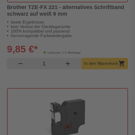
Brother TZE-FX 221 - alternatives Schriftband
schwarz auf weiß 9 mm
beste Ergebnisse
kein Verlust der Gerätegarantie
100% kompatibel und passend
hervorragende Farbwiedergabe
9,85 €*
Lieferzeit: 1-2 Werktage
Produkt Warenkorb Menge
remove
add
shopping_cart
In den Warenkorb