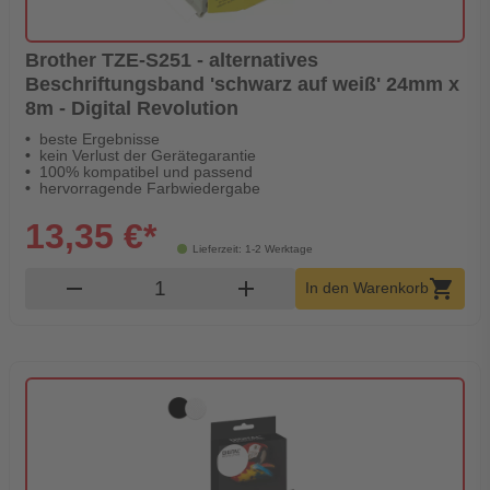
Brother TZE-S251 - alternatives
Beschriftungsband 'schwarz auf weiß' 24mm x
8m - Digital Revolution
beste Ergebnisse
kein Verlust der Gerätegarantie
100% kompatibel und passend
hervorragende Farbwiedergabe
13,35 €*
Lieferzeit: 1-2 Werktage
Produkt Warenkorb Menge
remove
add
shopping_cart
In den Warenkorb