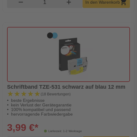
Produkt Warenkorb Menge
remove
add
shopping_cart
In den Warenkorb
Schriftband TZE-531 schwarz auf blau 12 mm
★★★★★
★★★★★
(18 Bewertungen)
beste Ergebnisse
kein Verlust der Gerätegarantie
100% kompatibel und passend
hervorragende Farbwiedergabe
3,99 €*
Lieferzeit: 1-2 Werktage