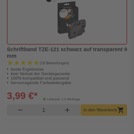
Schriftband TZE-121 schwarz auf transparent 9
mm
★★★★★
★★★★★
(18 Bewertungen)
beste Ergebnisse
kein Verlust der Gerätegarantie
100% kompatibel und passend
hervorragende Farbwiedergabe
3,99 €*
Lieferzeit: 1-2 Werktage
Produkt Warenkorb Menge
remove
add
shopping_cart
In den Warenkorb