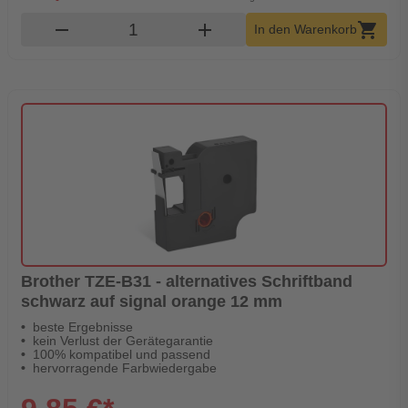
Produkt Warenkorb Menge
remove
add
shopping_cart
In den Warenkorb
Brother TZE-B31 - alternatives Schriftband
schwarz auf signal orange 12 mm
beste Ergebnisse
kein Verlust der Gerätegarantie
100% kompatibel und passend
hervorragende Farbwiedergabe