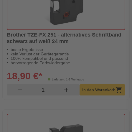
Brother TZE-FX 251 - alternatives Schriftband
schwarz auf weiß 24 mm
beste Ergebnisse
kein Verlust der Gerätegarantie
100% kompatibel und passend
hervorragende Farbwiedergabe
18,90 €*
Lieferzeit: 1-2 Werktage
Produkt Warenkorb Menge
remove
add
shopping_cart
In den Warenkorb