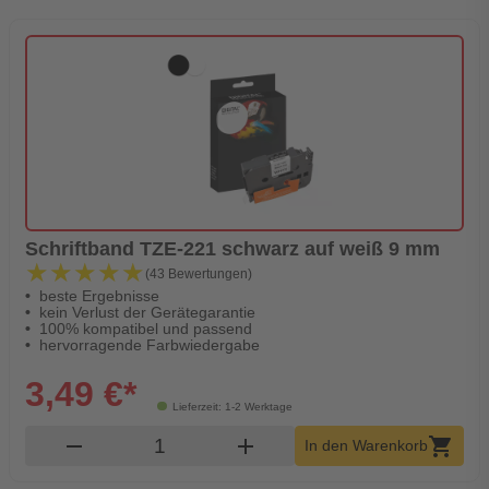
Schriftband TZE-221 schwarz auf weiß 9 mm
★★★★★
★★★★★
(43 Bewertungen)
beste Ergebnisse
kein Verlust der Gerätegarantie
100% kompatibel und passend
hervorragende Farbwiedergabe
3,49 €*
Lieferzeit: 1-2 Werktage
Produkt Warenkorb Menge
remove
add
shopping_cart
In den Warenkorb