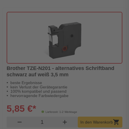
Brother TZE-N201 - alternatives Schriftband
schwarz auf weiß 3,5 mm
beste Ergebnisse
kein Verlust der Gerätegarantie
100% kompatibel und passend
hervorragende Farbwiedergabe
5,85 €*
Lieferzeit: 1-2 Werktage
Produkt Warenkorb Menge
remove
add
shopping_cart
In den Warenkorb