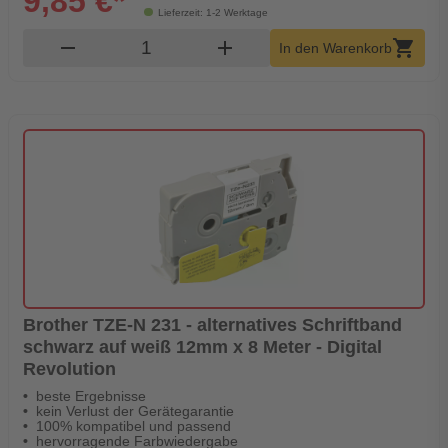
9,85 €*
Lieferzeit: 1-2 Werktage
Produkt Warenkorb Menge
remove
add
shopping_cart
In den Warenkorb
Brother TZE-N 231 - alternatives Schriftband
schwarz auf weiß 12mm x 8 Meter - Digital
Revolution
beste Ergebnisse
kein Verlust der Gerätegarantie
100% kompatibel und passend
hervorragende Farbwiedergabe