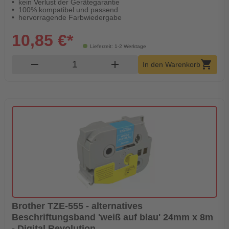
kein Verlust der Gerätegarantie
100% kompatibel und passend
hervorragende Farbwiedergabe
10,85 €*
Lieferzeit: 1-2 Werktage
Produkt Warenkorb Menge
remove
add
shopping_cart
In den Warenkorb
Brother TZE-555 - alternatives
Beschriftungsband 'weiß auf blau' 24mm x 8m
- Digital Revolution