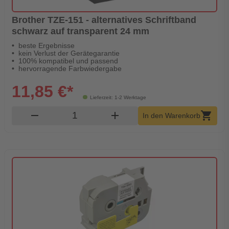
Brother TZE-151 - alternatives Schriftband
schwarz auf transparent 24 mm
beste Ergebnisse
kein Verlust der Gerätegarantie
100% kompatibel und passend
hervorragende Farbwiedergabe
11,85 €*
Lieferzeit: 1-2 Werktage
Produkt Warenkorb Menge
remove
add
shopping_cart
In den Warenkorb