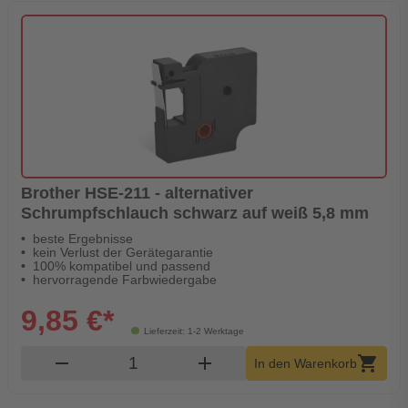
Brother HSE-211 - alternativer
Schrumpfschlauch schwarz auf weiß 5,8 mm
beste Ergebnisse
kein Verlust der Gerätegarantie
100% kompatibel und passend
hervorragende Farbwiedergabe
9,85 €*
Lieferzeit: 1-2 Werktage
Produkt Warenkorb Menge
remove
add
shopping_cart
In den Warenkorb