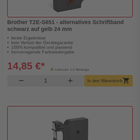
Brother TZE-S651 - alternatives Schriftband
schwarz auf gelb 24 mm
beste Ergebnisse
kein Verlust der Gerätegarantie
100% kompatibel und passend
hervorragende Farbwiedergabe
14,85 €*
Lieferzeit: 1-2 Werktage
Produkt Warenkorb Menge
remove
add
shopping_cart
In den Warenkorb