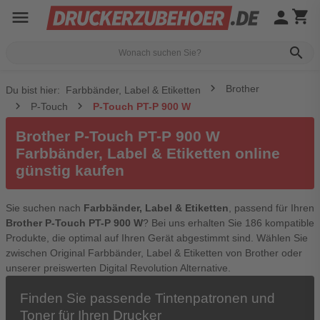
menu
person
shopping_cart
search
Brother
Du bist hier:
Farbbänder, Label & Etiketten
P-Touch
P-Touch PT-P 900 W
Brother P-Touch PT-P 900 W
Farbbänder, Label & Etiketten online
günstig kaufen
Sie suchen nach
Farbbänder, Label & Etiketten
, passend für Ihren
Brother P-Touch PT-P 900 W
? Bei uns erhalten Sie 186 kompatible
Produkte, die optimal auf Ihren Gerät abgestimmt sind. Wählen Sie
zwischen Original Farbbänder, Label & Etiketten von Brother oder
unserer preiswerten Digital Revolution Alternative.
Finden Sie passende Tintenpatronen und
Toner für Ihren Drucker