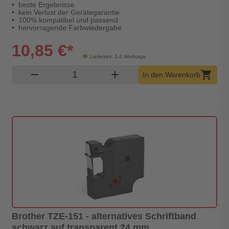
beste Ergebnisse
kein Verlust der Gerätegarantie
100% kompatibel und passend
hervorragende Farbwiedergabe
10,85 €*
Lieferzeit: 1-2 Werktage
Produkt Warenkorb Menge
remove
add
shopping_cart
In den Warenkorb
Brother TZE-151 - alternatives Schriftband
schwarz auf transparent 24 mm