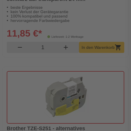
beste Ergebnisse
kein Verlust der Gerätegarantie
100% kompatibel und passend
hervorragende Farbwiedergabe
11,85 €*
Lieferzeit: 1-2 Werktage
Produkt Warenkorb Menge
remove
add
shopping_cart
In den Warenkorb
Brother TZE-S251 - alternatives