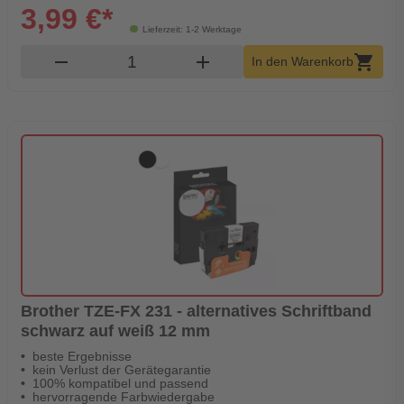
3,99 €*
Lieferzeit: 1-2 Werktage
Produkt Warenkorb Menge
remove
add
shopping_cart
In den Warenkorb
Brother TZE-FX 231 - alternatives Schriftband
schwarz auf weiß 12 mm
beste Ergebnisse
kein Verlust der Gerätegarantie
100% kompatibel und passend
hervorragende Farbwiedergabe