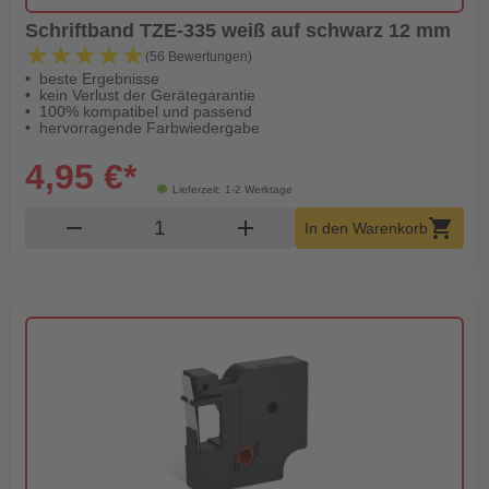
Schriftband TZE-335 weiß auf schwarz 12 mm
★★★★★
★★★★★
(56 Bewertungen)
beste Ergebnisse
kein Verlust der Gerätegarantie
100% kompatibel und passend
hervorragende Farbwiedergabe
4,95 €*
Lieferzeit: 1-2 Werktage
Produkt Warenkorb Menge
remove
add
shopping_cart
In den Warenkorb