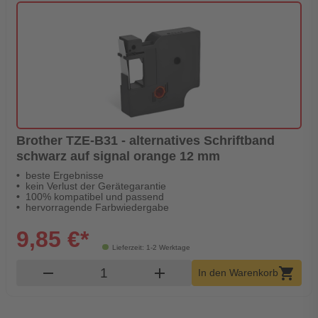
Brother TZE-B31 - alternatives Schriftband
schwarz auf signal orange 12 mm
beste Ergebnisse
kein Verlust der Gerätegarantie
100% kompatibel und passend
hervorragende Farbwiedergabe
9,85 €*
Lieferzeit: 1-2 Werktage
Produkt Warenkorb Menge
remove
add
shopping_cart
In den Warenkorb