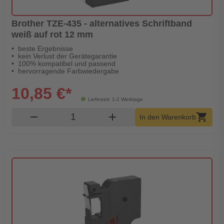
Brother TZE-435 - alternatives Schriftband
weiß auf rot 12 mm
beste Ergebnisse
kein Verlust der Gerätegarantie
100% kompatibel und passend
hervorragende Farbwiedergabe
10,85 €*
Lieferzeit: 1-2 Werktage
Produkt Warenkorb Menge
remove
add
shopping_cart
In den Warenkorb