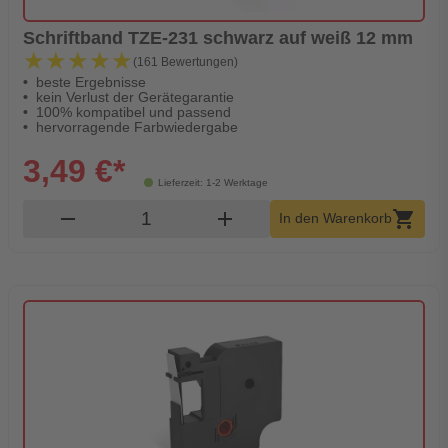
Schriftband TZE-231 schwarz auf weiß 12 mm
★★★★★
★★★★★
(161 Bewertungen)
beste Ergebnisse
kein Verlust der Gerätegarantie
100% kompatibel und passend
hervorragende Farbwiedergabe
3,49 €*
Lieferzeit: 1-2 Werktage
Produkt Warenkorb Menge
remove
add
shopping_cart
In den Warenkorb