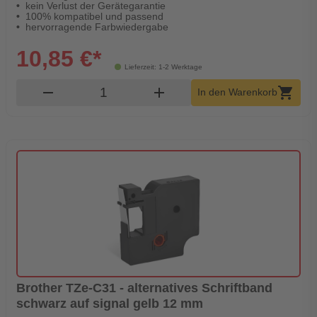
kein Verlust der Gerätegarantie
100% kompatibel und passend
hervorragende Farbwiedergabe
10,85 €*
Lieferzeit: 1-2 Werktage
Produkt Warenkorb Menge
remove
add
shopping_cart
In den Warenkorb
Brother TZe-C31 - alternatives Schriftband
schwarz auf signal gelb 12 mm