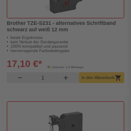
Brother TZE-S231 - alternatives Schriftband
schwarz auf weiß 12 mm
beste Ergebnisse
kein Verlust der Gerätegarantie
100% kompatibel und passend
hervorragende Farbwiedergabe
17,10 €*
Lieferzeit: 1-3 Werktage
Produkt Warenkorb Menge
remove
add
shopping_cart
In den Warenkorb