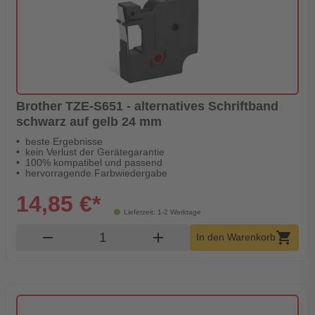
Brother TZE-S651 - alternatives Schriftband
schwarz auf gelb 24 mm
beste Ergebnisse
kein Verlust der Gerätegarantie
100% kompatibel und passend
hervorragende Farbwiedergabe
14,85 €*
Lieferzeit: 1-2 Werktage
Produkt Warenkorb Menge
remove
add
shopping_cart
In den Warenkorb