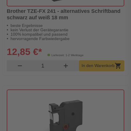
Brother TZE-FX 241 - alternatives Schriftband
schwarz auf weiß 18 mm
beste Ergebnisse
kein Verlust der Gerätegarantie
100% kompatibel und passend
hervorragende Farbwiedergabe
12,85 €*
Lieferzeit: 1-2 Werktage
Produkt Warenkorb Menge
remove
add
shopping_cart
In den Warenkorb