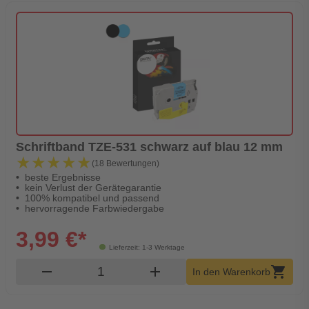
Schriftband TZE-531 schwarz auf blau 12 mm
★★★★★
★★★★★
(18 Bewertungen)
beste Ergebnisse
kein Verlust der Gerätegarantie
100% kompatibel und passend
hervorragende Farbwiedergabe
3,99 €*
Lieferzeit: 1-3 Werktage
Produkt Warenkorb Menge
remove
add
shopping_cart
In den Warenkorb