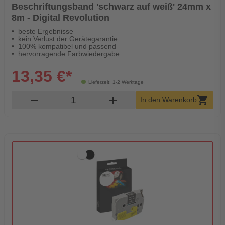
Beschriftungsband 'schwarz auf weiß' 24mm x
8m - Digital Revolution
beste Ergebnisse
kein Verlust der Gerätegarantie
100% kompatibel und passend
hervorragende Farbwiedergabe
13,35 €*
Lieferzeit: 1-2 Werktage
Produkt Warenkorb Menge
remove
add
shopping_cart
In den Warenkorb