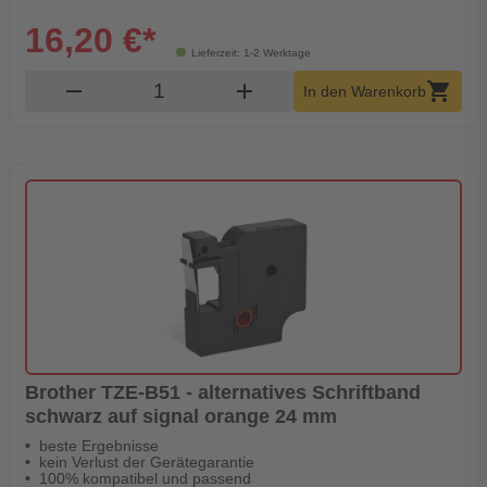
16,20 €*
Lieferzeit: 1-2 Werktage
Produkt Warenkorb Menge
remove
add
shopping_cart
In den Warenkorb
Brother TZE-B51 - alternatives Schriftband
schwarz auf signal orange 24 mm
beste Ergebnisse
kein Verlust der Gerätegarantie
100% kompatibel und passend