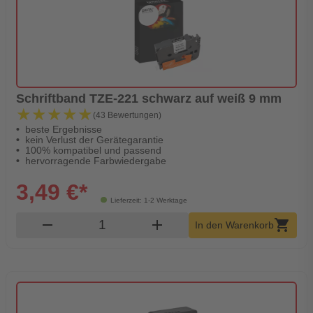
Schriftband TZE-221 schwarz auf weiß 9 mm
★★★★★
★★★★★
(43 Bewertungen)
beste Ergebnisse
kein Verlust der Gerätegarantie
100% kompatibel und passend
hervorragende Farbwiedergabe
3,49 €*
Lieferzeit: 1-2 Werktage
Produkt Warenkorb Menge
remove
add
shopping_cart
In den Warenkorb