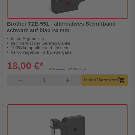
Brother TZE-551 - alternatives Schriftband
schwarz auf blau 24 mm
beste Ergebnisse
kein Verlust der Gerätegarantie
100% kompatibel und passend
hervorragende Farbwiedergabe
18,00 €*
Lieferzeit: 1-2 Werktage
Produkt Warenkorb Menge
remove
add
shopping_cart
In den Warenkorb