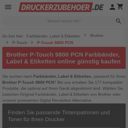
menu
person
shopping_cart
search
Brother
Du bist hier:
Farbbänder, Label & Etiketten
P-Touch
P-Touch 9800 PCN
Brother P-Touch 9800 PCN Farbbänder,
Label & Etiketten online günstig kaufen
Sie suchen nach
Farbbänder, Label & Etiketten
, passend für Ihren
Brother P-Touch 9800 PCN
? Bei uns erhalten Sie 177 kompatible
Produkte, die optimal auf Ihren Gerät abgestimmt sind. Wählen Sie
zwischen Original Farbbänder, Label & Etiketten von Brother oder
unserer preiswerten Digital Revolution Alternative.
Finden Sie passende Tintenpatronen und
Toner für Ihren Drucker