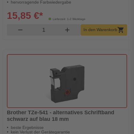
hervorragende Farbwiedergabe
15,85 €*
Lieferzeit: 1-2 Werktage
Produkt Warenkorb Menge
remove
add
shopping_cart
In den Warenkorb
Brother TZe-541 - alternatives Schriftband
schwarz auf blau 18 mm
beste Ergebnisse
kein Verlust der Gerätegarantie