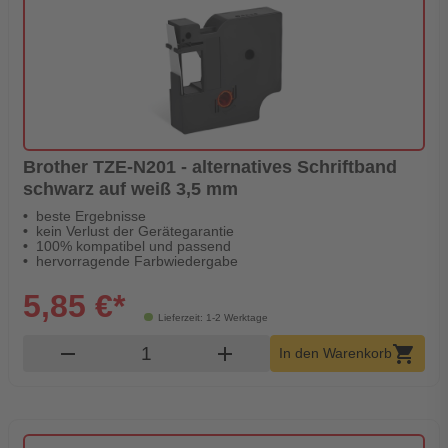
Brother TZE-N201 - alternatives Schriftband
schwarz auf weiß 3,5 mm
beste Ergebnisse
kein Verlust der Gerätegarantie
100% kompatibel und passend
hervorragende Farbwiedergabe
5,85 €*
Lieferzeit: 1-2 Werktage
Produkt Warenkorb Menge
remove
add
shopping_cart
In den Warenkorb