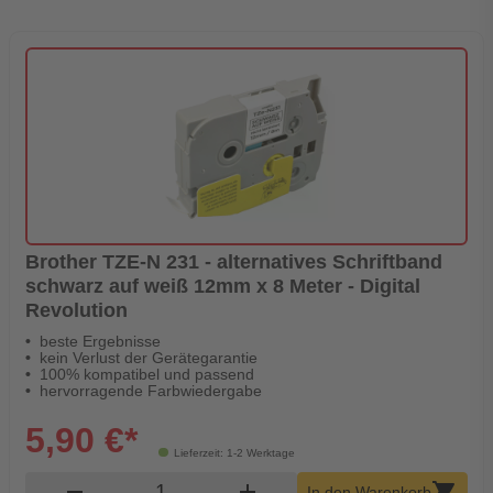
Brother TZE-N 231 - alternatives Schriftband
schwarz auf weiß 12mm x 8 Meter - Digital
Revolution
beste Ergebnisse
kein Verlust der Gerätegarantie
100% kompatibel und passend
hervorragende Farbwiedergabe
5,90 €*
Lieferzeit: 1-2 Werktage
Produkt Warenkorb Menge
remove
add
shopping_cart
In den Warenkorb