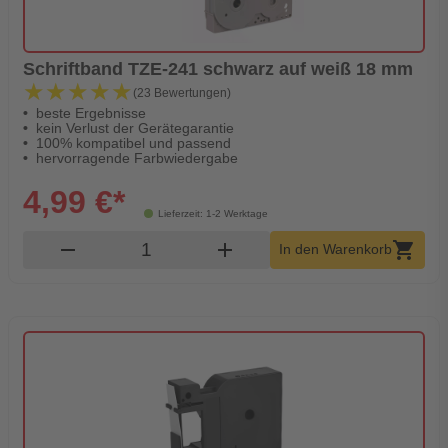
Schriftband TZE-241 schwarz auf weiß 18 mm
★★★★★
★★★★★
(23 Bewertungen)
beste Ergebnisse
kein Verlust der Gerätegarantie
100% kompatibel und passend
hervorragende Farbwiedergabe
4,99 €*
Lieferzeit: 1-2 Werktage
Produkt Warenkorb Menge
remove
add
shopping_cart
In den Warenkorb