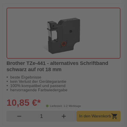
Brother TZe-441 - alternatives Schriftband
schwarz auf rot 18 mm
beste Ergebnisse
kein Verlust der Gerätegarantie
100% kompatibel und passend
hervorragende Farbwiedergabe
10,85 €*
Lieferzeit: 1-2 Werktage
Produkt Warenkorb Menge
remove
add
shopping_cart
In den Warenkorb