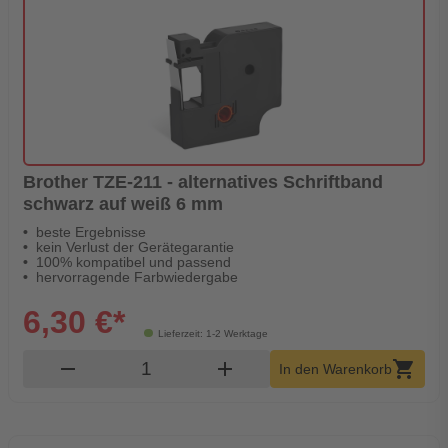
Brother TZE-211 - alternatives Schriftband
schwarz auf weiß 6 mm
beste Ergebnisse
kein Verlust der Gerätegarantie
100% kompatibel und passend
hervorragende Farbwiedergabe
6,30 €*
Lieferzeit: 1-2 Werktage
Produkt Warenkorb Menge
remove
add
shopping_cart
In den Warenkorb