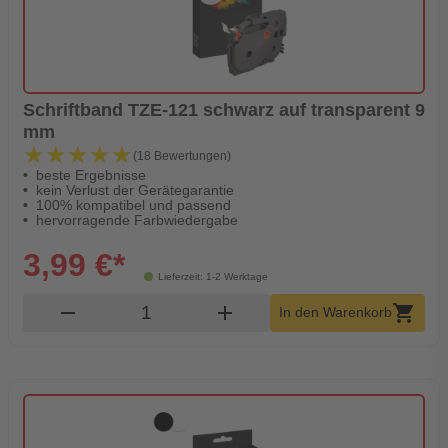
Schriftband TZE-121 schwarz auf transparent 9
mm
★★★★★
★★★★★
(18 Bewertungen)
beste Ergebnisse
kein Verlust der Gerätegarantie
100% kompatibel und passend
hervorragende Farbwiedergabe
3,99 €*
Lieferzeit: 1-2 Werktage
Produkt Warenkorb Menge
remove
add
shopping_cart
In den Warenkorb