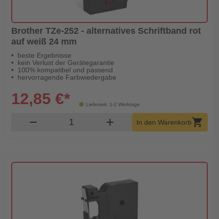
Brother TZe-252 - alternatives Schriftband rot
auf weiß 24 mm
beste Ergebnisse
kein Verlust der Gerätegarantie
100% kompatibel und passend
hervorragende Farbwiedergabe
12,85 €*
Lieferzeit: 1-2 Werktage
Produkt Warenkorb Menge
remove
add
shopping_cart
In den Warenkorb