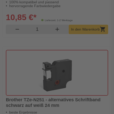
100% kompatibel und passend
hervorragende Farbwiedergabe
10,85 €*
Lieferzeit: 1-2 Werktage
Produkt Warenkorb Menge
remove
add
shopping_cart
In den Warenkorb
Brother TZe-N251 - alternatives Schriftband
schwarz auf weiß 24 mm
beste Ergebnisse