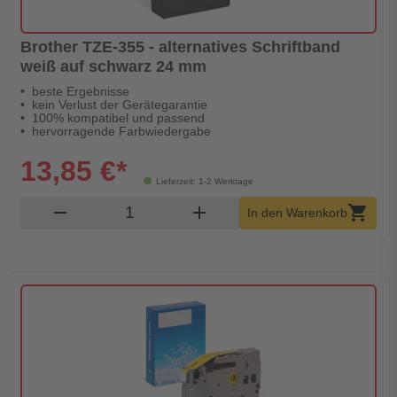
Brother TZE-355 - alternatives Schriftband
weiß auf schwarz 24 mm
beste Ergebnisse
kein Verlust der Gerätegarantie
100% kompatibel und passend
hervorragende Farbwiedergabe
13,85 €*
Lieferzeit: 1-2 Werktage
Produkt Warenkorb Menge
remove
add
shopping_cart
In den Warenkorb