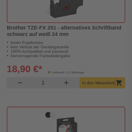
Brother TZE-FX 251 - alternatives Schriftband
schwarz auf weiß 24 mm
beste Ergebnisse
kein Verlust der Gerätegarantie
100% kompatibel und passend
hervorragende Farbwiedergabe
18,90 €*
Lieferzeit: 1-2 Werktage
Produkt Warenkorb Menge
remove
add
shopping_cart
In den Warenkorb