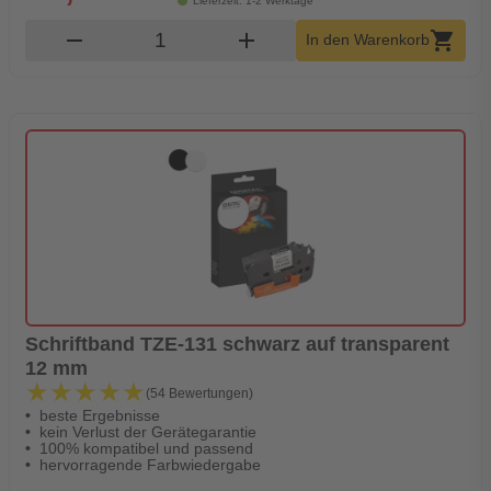
Lieferzeit: 1-2 Werktage
Produkt Warenkorb Menge
remove
add
shopping_cart
In den Warenkorb
Schriftband TZE-131 schwarz auf transparent
12 mm
★★★★★
★★★★★
(54 Bewertungen)
beste Ergebnisse
kein Verlust der Gerätegarantie
100% kompatibel und passend
hervorragende Farbwiedergabe