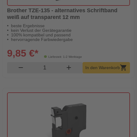
Brother TZE-135 - alternatives Schriftband
weiß auf transparent 12 mm
beste Ergebnisse
kein Verlust der Gerätegarantie
100% kompatibel und passend
hervorragende Farbwiedergabe
9,85 €*
Lieferzeit: 1-2 Werktage
Produkt Warenkorb Menge
remove
add
shopping_cart
In den Warenkorb