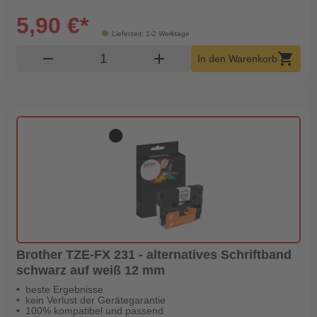
5,90 €*
Lieferzeit: 1-2 Werktage
Produkt Warenkorb Menge
remove
add
shopping_cart
In den Warenkorb
Brother TZE-FX 231 - alternatives Schriftband
schwarz auf weiß 12 mm
beste Ergebnisse
kein Verlust der Gerätegarantie
100% kompatibel und passend