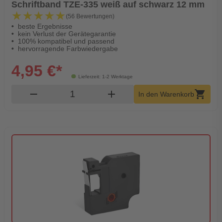
Schriftband TZE-335 weiß auf schwarz 12 mm
★★★★★
★★★★★
(56 Bewertungen)
beste Ergebnisse
kein Verlust der Gerätegarantie
100% kompatibel und passend
hervorragende Farbwiedergabe
4,95 €*
Lieferzeit: 1-2 Werktage
Produkt Warenkorb Menge
remove
add
shopping_cart
In den Warenkorb