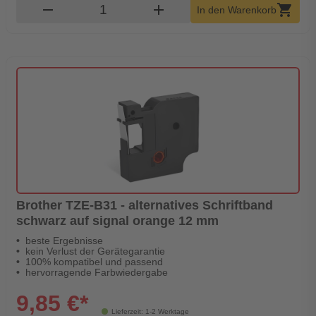
Produkt Warenkorb Menge
remove
add
shopping_cart
In den Warenkorb
Brother TZE-B31 - alternatives Schriftband
schwarz auf signal orange 12 mm
beste Ergebnisse
kein Verlust der Gerätegarantie
100% kompatibel und passend
hervorragende Farbwiedergabe
9,85 €*
Lieferzeit: 1-2 Werktage