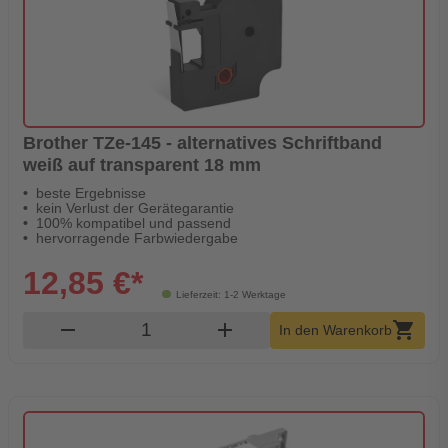
Brother TZe-145 - alternatives Schriftband
weiß auf transparent 18 mm
beste Ergebnisse
kein Verlust der Gerätegarantie
100% kompatibel und passend
hervorragende Farbwiedergabe
12,85 €*
Lieferzeit: 1-2 Werktage
Produkt Warenkorb Menge
remove
add
shopping_cart
In den Warenkorb