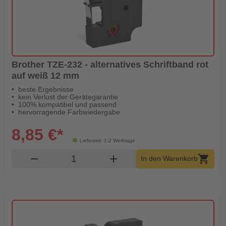
Brother TZE-232 - alternatives Schriftband rot
auf weiß 12 mm
beste Ergebnisse
kein Verlust der Gerätegarantie
100% kompatibel und passend
hervorragende Farbwiedergabe
8,85 €*
Lieferzeit: 1-2 Werktage
Produkt Warenkorb Menge
remove
add
shopping_cart
In den Warenkorb