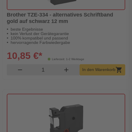
Brother TZE-334 - alternatives Schriftband
gold auf schwarz 12 mm
beste Ergebnisse
kein Verlust der Gerätegarantie
100% kompatibel und passend
hervorragende Farbwiedergabe
10,85 €*
Lieferzeit: 1-2 Werktage
Produkt Warenkorb Menge
remove
add
shopping_cart
In den Warenkorb