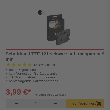
Schriftband TZE-121 schwarz auf transparent 9
mm
★★★★★
★★★★★
(18 Bewertungen)
beste Ergebnisse
kein Verlust der Gerätegarantie
100% kompatibel und passend
hervorragende Farbwiedergabe
3,99 €*
Lieferzeit: 1-2 Werktage
Produkt Warenkorb Menge
remove
add
shopping_cart
In den Warenkorb