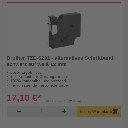
Brother TZE-S231 - alternatives Schriftband
schwarz auf weiß 12 mm
beste Ergebnisse
kein Verlust der Gerätegarantie
100% kompatibel und passend
hervorragende Farbwiedergabe
17,10 €*
Lieferzeit: 1-3 Werktage
Produkt Warenkorb Menge
remove
add
shopping_cart
In den Warenkorb