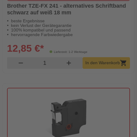
Brother TZE-FX 241 - alternatives Schriftband
schwarz auf weiß 18 mm
beste Ergebnisse
kein Verlust der Gerätegarantie
100% kompatibel und passend
hervorragende Farbwiedergabe
12,85 €*
Lieferzeit: 1-2 Werktage
Produkt Warenkorb Menge
remove
add
shopping_cart
In den Warenkorb