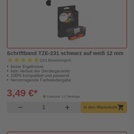
Schriftband TZE-231 schwarz auf weiß 12 mm
★★★★★
★★★★★
(161 Bewertungen)
beste Ergebnisse
kein Verlust der Gerätegarantie
100% kompatibel und passend
hervorragende Farbwiedergabe
3,49 €*
Lieferzeit: 1-2 Werktage
Produkt Warenkorb Menge
remove
add
shopping_cart
In den Warenkorb