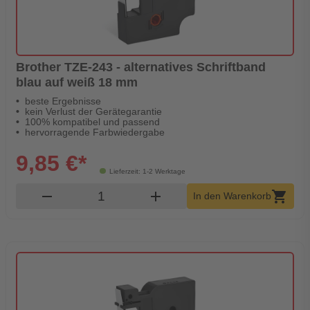
Brother TZE-243 - alternatives Schriftband
blau auf weiß 18 mm
beste Ergebnisse
kein Verlust der Gerätegarantie
100% kompatibel und passend
hervorragende Farbwiedergabe
9,85 €*
Lieferzeit: 1-2 Werktage
Produkt Warenkorb Menge
remove
add
shopping_cart
In den Warenkorb