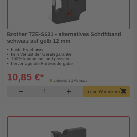
Brother TZE-S631 - alternatives Schriftband
schwarz auf gelb 12 mm
beste Ergebnisse
kein Verlust der Gerätegarantie
100% kompatibel und passend
hervorragende Farbwiedergabe
10,85 €*
Lieferzeit: 1-2 Werktage
Produkt Warenkorb Menge
remove
add
shopping_cart
In den Warenkorb