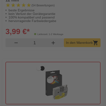
★★★★★
★★★★★
(54 Bewertungen)
beste Ergebnisse
kein Verlust der Gerätegarantie
100% kompatibel und passend
hervorragende Farbwiedergabe
3,99 €*
Lieferzeit: 1-2 Werktage
Produkt Warenkorb Menge
remove
add
shopping_cart
In den Warenkorb