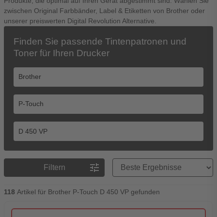
Produkte, die optimal auf Ihren Gerät abgestimmt sind. Wählen Sie
zwischen Original Farbbänder, Label & Etiketten von Brother oder
unserer preiswerten Digital Revolution Alternative.
Finden Sie passende Tintenpatronen und
Toner für Ihren Drucker
Preisreihenfolge
tune
Filtern
118
Artikel für Brother P-Touch D 450 VP gefunden