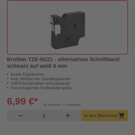
Brother TZE-N221 - alternatives Schriftband
schwarz auf weiß 9 mm
beste Ergebnisse
kein Verlust der Gerätegarantie
100% kompatibel und passend
hervorragende Farbwiedergabe
6,99 €*
Lieferzeit: 1-2 Werktage
Produkt Warenkorb Menge
remove
add
shopping_cart
In den Warenkorb