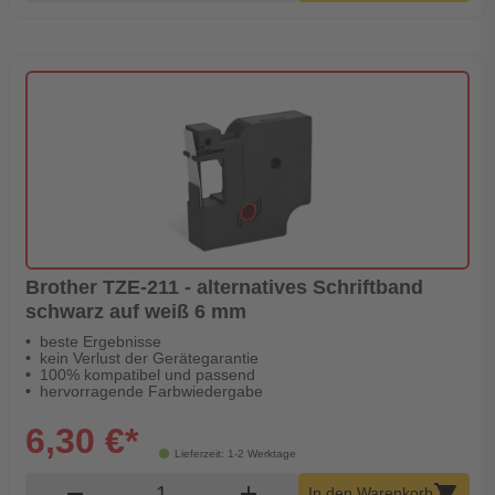
Brother TZE-211 - alternatives Schriftband
schwarz auf weiß 6 mm
beste Ergebnisse
kein Verlust der Gerätegarantie
100% kompatibel und passend
hervorragende Farbwiedergabe
6,30 €*
Lieferzeit: 1-2 Werktage
Produkt Warenkorb Menge
remove
add
shopping_cart
In den Warenkorb