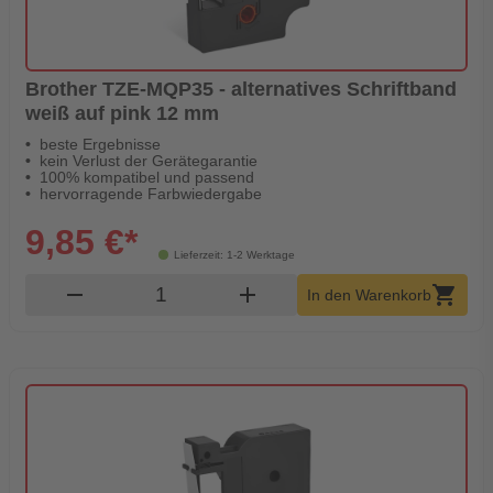
Brother TZE-MQP35 - alternatives Schriftband
weiß auf pink 12 mm
beste Ergebnisse
kein Verlust der Gerätegarantie
100% kompatibel und passend
hervorragende Farbwiedergabe
9,85 €*
Lieferzeit: 1-2 Werktage
Produkt Warenkorb Menge
remove
add
shopping_cart
In den Warenkorb