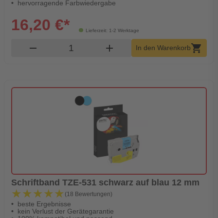
hervorragende Farbwiedergabe
16,20 €*
Lieferzeit: 1-2 Werktage
Produkt Warenkorb Menge
remove
add
shopping_cart
In den Warenkorb
Schriftband TZE-531 schwarz auf blau 12 mm
★★★★★
★★★★★
(18 Bewertungen)
beste Ergebnisse
kein Verlust der Gerätegarantie