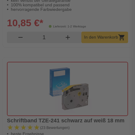
kein Verlust der Gerätegarantie
100% kompatibel und passend
hervorragende Farbwiedergabe
10,85 €*
Lieferzeit: 1-2 Werktage
Produkt Warenkorb Menge
remove
add
shopping_cart
In den Warenkorb
Schriftband TZE-241 schwarz auf weiß 18 mm
★★★★★
★★★★★
(23 Bewertungen)
beste Ergebnisse