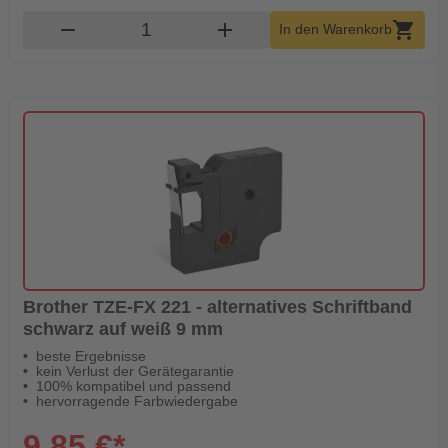
Produkt Warenkorb Menge
remove
add
shopping_cart
In den Warenkorb
Brother TZE-FX 221 - alternatives Schriftband
schwarz auf weiß 9 mm
beste Ergebnisse
kein Verlust der Gerätegarantie
100% kompatibel und passend
hervorragende Farbwiedergabe
9,85 €*