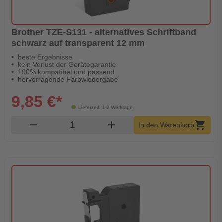
Brother TZE-S131 - alternatives Schriftband
schwarz auf transparent 12 mm
beste Ergebnisse
kein Verlust der Gerätegarantie
100% kompatibel und passend
hervorragende Farbwiedergabe
9,85 €*
Lieferzeit: 1-2 Werktage
Produkt Warenkorb Menge
remove
add
shopping_cart
In den Warenkorb