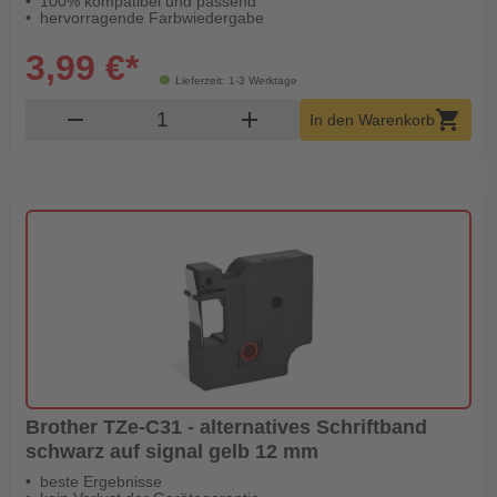
100% kompatibel und passend
hervorragende Farbwiedergabe
3,99 €*
Lieferzeit: 1-3 Werktage
Produkt Warenkorb Menge
remove
add
shopping_cart
In den Warenkorb
Brother TZe-C31 - alternatives Schriftband
schwarz auf signal gelb 12 mm
beste Ergebnisse