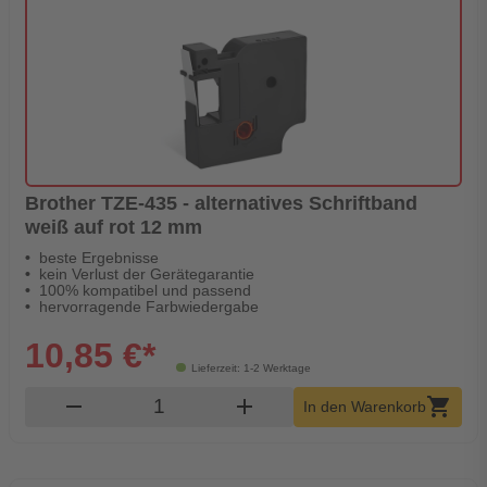
Brother TZE-435 - alternatives Schriftband
weiß auf rot 12 mm
beste Ergebnisse
kein Verlust der Gerätegarantie
100% kompatibel und passend
hervorragende Farbwiedergabe
10,85 €*
Lieferzeit: 1-2 Werktage
Produkt Warenkorb Menge
remove
add
shopping_cart
In den Warenkorb