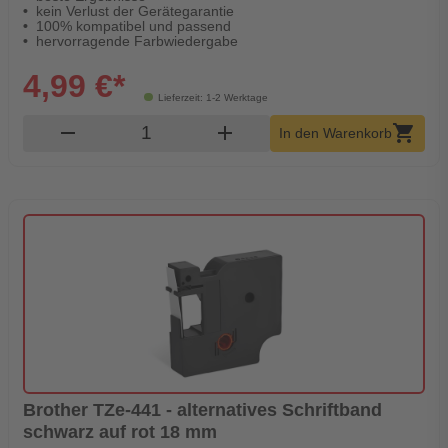
kein Verlust der Gerätegarantie
100% kompatibel und passend
hervorragende Farbwiedergabe
4,99 €*
Lieferzeit: 1-2 Werktage
Produkt Warenkorb Menge
remove
add
shopping_cart
In den Warenkorb
Brother TZe-441 - alternatives Schriftband
schwarz auf rot 18 mm