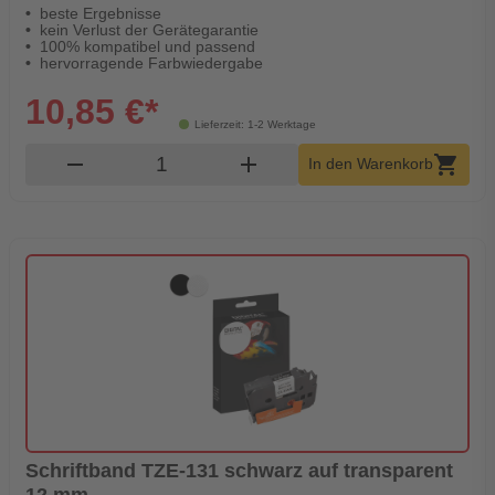
beste Ergebnisse
kein Verlust der Gerätegarantie
100% kompatibel und passend
hervorragende Farbwiedergabe
10,85 €*
Lieferzeit: 1-2 Werktage
Produkt Warenkorb Menge
remove
add
shopping_cart
In den Warenkorb
Schriftband TZE-131 schwarz auf transparent
12 mm