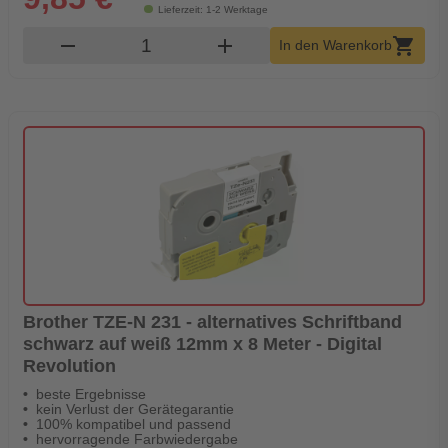
Lieferzeit: 1-2 Werktage
Produkt Warenkorb Menge
remove
add
shopping_cart
In den Warenkorb
Brother TZE-N 231 - alternatives Schriftband
schwarz auf weiß 12mm x 8 Meter - Digital
Revolution
beste Ergebnisse
kein Verlust der Gerätegarantie
100% kompatibel und passend
hervorragende Farbwiedergabe