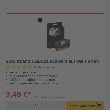
Schriftband TZE-221 schwarz auf weiß 9 mm
★★★★★
★★★★★
(43 Bewertungen)
beste Ergebnisse
kein Verlust der Gerätegarantie
100% kompatibel und passend
hervorragende Farbwiedergabe
3,49 €*
Lieferzeit: 1-2 Werktage
Produkt Warenkorb Menge
remove
add
shopping_cart
In den Warenkorb