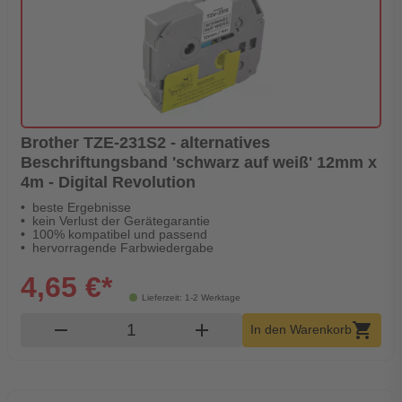
Brother TZE-231S2 - alternatives
Beschriftungsband 'schwarz auf weiß' 12mm x
4m - Digital Revolution
beste Ergebnisse
kein Verlust der Gerätegarantie
100% kompatibel und passend
hervorragende Farbwiedergabe
4,65 €*
Lieferzeit: 1-2 Werktage
Produkt Warenkorb Menge
remove
add
shopping_cart
In den Warenkorb