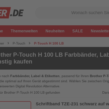
me
Themenwelten
Neuheiten
SALE
Newslette
her
P-Touch
P-Touch H 100 LB
ther P-Touch H 100 LB Farbbänder, Labe
stig kaufen
n nach
Farbbänder, Label & Etiketten
, passend für Ihren
Brother P-
die optimal auf Ihren Gerät abgestimmt sind. Wählen Sie zwischen Orig
eiswerten Digital Revolution Alternative.
Dars
 für Brother P-Touch H 100 LB gefunden
Schriftband TZE-231 schwarz auf 