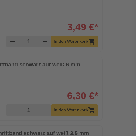
3,49 €*
Produkt Warenkorb Menge
remove
add
shopping_cart
In den Warenkorb
riftband schwarz auf weiß 6 mm
6,30 €*
Produkt Warenkorb Menge
remove
add
shopping_cart
In den Warenkorb
chriftband schwarz auf weiß 3,5 mm