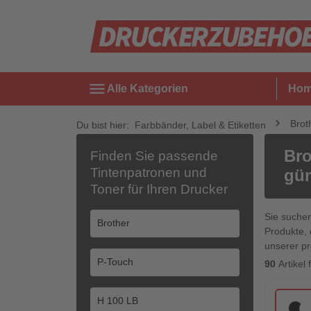
menu
Alle Kategorien
Ho
Brot
Du bist hier:
Farbbänder, Label & Etiketten
Bro
Finden Sie passende
Tintenpatronen und
gün
Toner für Ihren Drucker
Sie suche
Produkte, 
unserer pr
90
Artikel