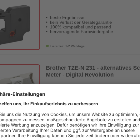
beste Ergebnisse
kein Verlust der Gerätegarantie
100% kompatibel und passend
hervorragende Farbwiedergabe
Lieferzeit: 1-2 Werktage
Brother TZE-N 231 - alternatives S
Meter - Digital Revolution
beste Ergebnisse
kein Verlust der Gerätegarantie
100% kompatibel und passend
hervorragende Farbwiedergabe
Lieferzeit: 1-2 Werktage
Brother TZE-FX 231 - alternatives