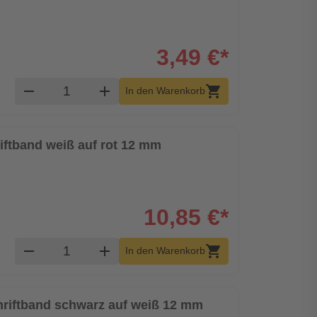
3,49 €*
Produkt Warenkorb Menge
remove
add
shopping_cart
In den Warenkorb
riftband weiß auf rot 12 mm
10,85 €*
Produkt Warenkorb Menge
remove
add
shopping_cart
In den Warenkorb
chriftband schwarz auf weiß 12 mm