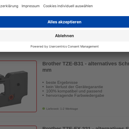
beste Ergebnisse
kein Verlust der Gerätegarantie
100% kompatibel und passend
hervorragende Farbwiedergabe
Lieferzeit: 1-2 Werktage
Brother TZE-B31 - alternatives Sch
mm
beste Ergebnisse
kein Verlust der Gerätegarantie
100% kompatibel und passend
hervorragende Farbwiedergabe
Lieferzeit: 1-2 Werktage
Brother TZE-FX 221 - alternatives