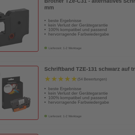
Brother TZe-C31 - alternatives Sch
mm
beste Ergebnisse
kein Verlust der Gerätegarantie
100% kompatibel und passend
hervorragende Farbwiedergabe
Lieferzeit: 1-2 Werktage
Schriftband TZE-131 schwarz auf 
★★★★★
★★★★★
(54 Bewertungen)
beste Ergebnisse
kein Verlust der Gerätegarantie
100% kompatibel und passend
hervorragende Farbwiedergabe
Lieferzeit: 1-2 Werktage