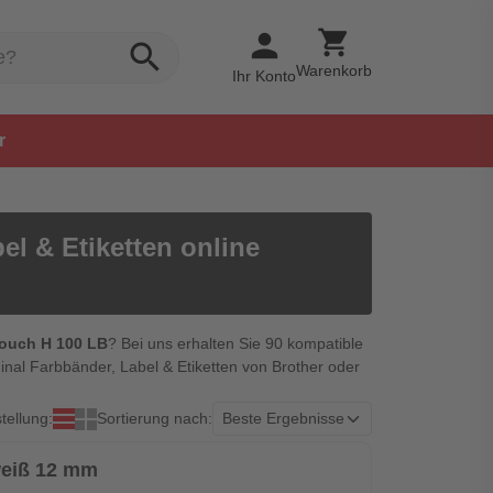
shopping_cart
person
search
Warenkorb
Ihr Konto
r
l & Etiketten online
Touch H 100 LB
? Bei uns erhalten Sie 90 kompatible
inal Farbbänder, Label & Etiketten von Brother oder
tellung:
Sortierung nach:
weiß 12 mm