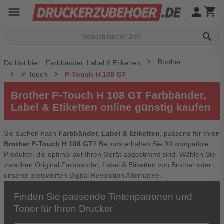
menu
person
shopping_cart
search
Brother
Du bist hier:
Farbbänder, Label & Etiketten
P-Touch
P-Touch H 108 GT
Brother P-Touch H 108 GT Farbbänder,
Label & Etiketten online günstig kaufen
Sie suchen nach
Farbbänder, Label & Etiketten
, passend für Ihren
Brother P-Touch H 108 GT
? Bei uns erhalten Sie 90 kompatible
Produkte, die optimal auf Ihren Gerät abgestimmt sind. Wählen Sie
zwischen Original Farbbänder, Label & Etiketten von Brother oder
unserer preiswerten Digital Revolution Alternative.
Finden Sie passende Tintenpatronen und
Toner für Ihren Drucker