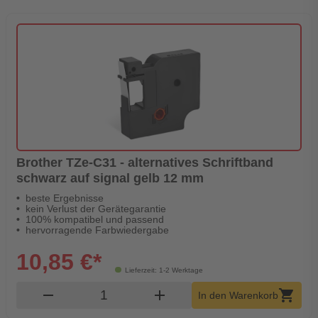
Brother TZe-C31 - alternatives Schriftband
schwarz auf signal gelb 12 mm
beste Ergebnisse
kein Verlust der Gerätegarantie
100% kompatibel und passend
hervorragende Farbwiedergabe
10,85 €*
Lieferzeit: 1-2 Werktage
Produkt Warenkorb Menge
remove
add
shopping_cart
In den Warenkorb