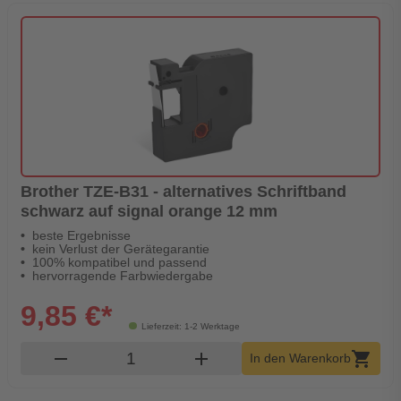
Brother TZE-B31 - alternatives Schriftband
schwarz auf signal orange 12 mm
beste Ergebnisse
kein Verlust der Gerätegarantie
100% kompatibel und passend
hervorragende Farbwiedergabe
9,85 €*
Lieferzeit: 1-2 Werktage
Produkt Warenkorb Menge
remove
add
shopping_cart
In den Warenkorb