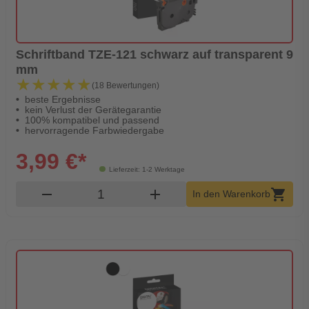
Schriftband TZE-121 schwarz auf transparent 9
mm
★★★★★
★★★★★
(18 Bewertungen)
beste Ergebnisse
kein Verlust der Gerätegarantie
100% kompatibel und passend
hervorragende Farbwiedergabe
3,99 €*
Lieferzeit: 1-2 Werktage
Produkt Warenkorb Menge
remove
add
shopping_cart
In den Warenkorb