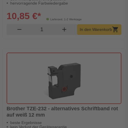
hervorragende Farbwiedergabe
10,85 €*
Lieferzeit: 1-2 Werktage
Produkt Warenkorb Menge
remove
add
shopping_cart
In den Warenkorb
Brother TZE-232 - alternatives Schriftband rot
auf weiß 12 mm
beste Ergebnisse
kein Verlust der Gerätegarantie