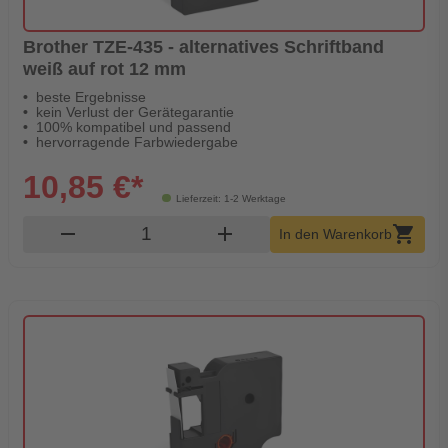
Brother TZE-435 - alternatives Schriftband
weiß auf rot 12 mm
beste Ergebnisse
kein Verlust der Gerätegarantie
100% kompatibel und passend
hervorragende Farbwiedergabe
10,85 €*
Lieferzeit: 1-2 Werktage
Produkt Warenkorb Menge
remove
add
shopping_cart
In den Warenkorb