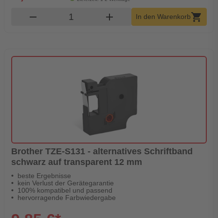
Produkt Warenkorb Menge
remove
add
shopping_cart
In den Warenkorb
Brother TZE-S131 - alternatives Schriftband
schwarz auf transparent 12 mm
beste Ergebnisse
kein Verlust der Gerätegarantie
100% kompatibel und passend
hervorragende Farbwiedergabe