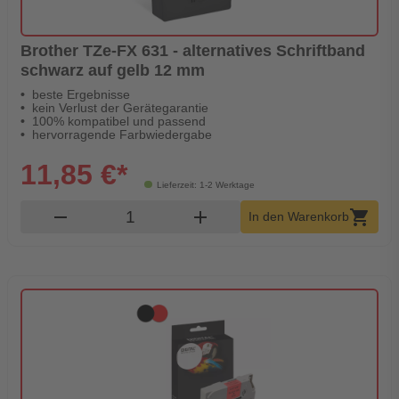
Brother TZe-FX 631 - alternatives Schriftband
schwarz auf gelb 12 mm
beste Ergebnisse
kein Verlust der Gerätegarantie
100% kompatibel und passend
hervorragende Farbwiedergabe
11,85 €*
Lieferzeit: 1-2 Werktage
Produkt Warenkorb Menge
remove
add
shopping_cart
In den Warenkorb