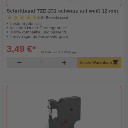
Schriftband TZE-231 schwarz auf weiß 12 mm
★★★★★
★★★★★
(161 Bewertungen)
beste Ergebnisse
kein Verlust der Gerätegarantie
100% kompatibel und passend
hervorragende Farbwiedergabe
3,49 €*
Lieferzeit: 1-2 Werktage
Produkt Warenkorb Menge
remove
add
shopping_cart
In den Warenkorb