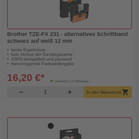
Brother TZE-FX 231 - alternatives Schriftband
schwarz auf weiß 12 mm
beste Ergebnisse
kein Verlust der Gerätegarantie
100% kompatibel und passend
hervorragende Farbwiedergabe
16,20 €*
Lieferzeit: 1-2 Werktage
Produkt Warenkorb Menge
remove
add
shopping_cart
In den Warenkorb