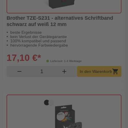
Brother TZE-S231 - alternatives Schriftband
schwarz auf weiß 12 mm
beste Ergebnisse
kein Verlust der Gerätegarantie
100% kompatibel und passend
hervorragende Farbwiedergabe
17,10 €*
Lieferzeit: 1-3 Werktage
Produkt Warenkorb Menge
remove
add
shopping_cart
In den Warenkorb