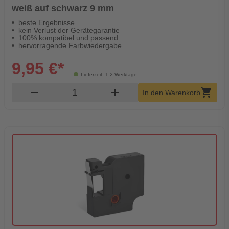
weiß auf schwarz 9 mm
beste Ergebnisse
kein Verlust der Gerätegarantie
100% kompatibel und passend
hervorragende Farbwiedergabe
9,95 €*
Lieferzeit: 1-2 Werktage
Produkt Warenkorb Menge
remove
add
shopping_cart
In den Warenkorb