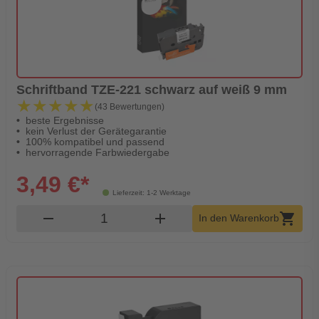
Schriftband TZE-221 schwarz auf weiß 9 mm
★★★★★
★★★★★
(43 Bewertungen)
beste Ergebnisse
kein Verlust der Gerätegarantie
100% kompatibel und passend
hervorragende Farbwiedergabe
3,49 €*
Lieferzeit: 1-2 Werktage
Produkt Warenkorb Menge
remove
add
shopping_cart
In den Warenkorb