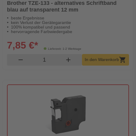
Brother TZE-133 - alternatives Schriftband
blau auf transparent 12 mm
beste Ergebnisse
kein Verlust der Gerätegarantie
100% kompatibel und passend
hervorragende Farbwiedergabe
7,85 €*
Lieferzeit: 1-2 Werktage
Produkt Warenkorb Menge
remove
add
shopping_cart
In den Warenkorb