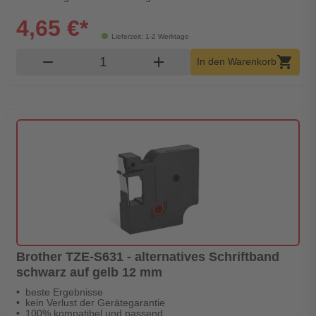
4,65 €*
Lieferzeit: 1-2 Werktage
Produkt Warenkorb Menge
remove
add
shopping_cart
In den Warenkorb
Brother TZE-S631 - alternatives Schriftband
schwarz auf gelb 12 mm
beste Ergebnisse
kein Verlust der Gerätegarantie
100% kompatibel und passend