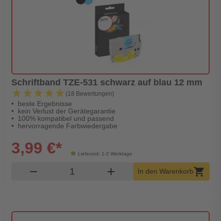
Schriftband TZE-531 schwarz auf blau 12 mm
★★★★★
★★★★★
(18 Bewertungen)
beste Ergebnisse
kein Verlust der Gerätegarantie
100% kompatibel und passend
hervorragende Farbwiedergabe
3,99 €*
Lieferzeit: 1-2 Werktage
Produkt Warenkorb Menge
remove
add
shopping_cart
In den Warenkorb