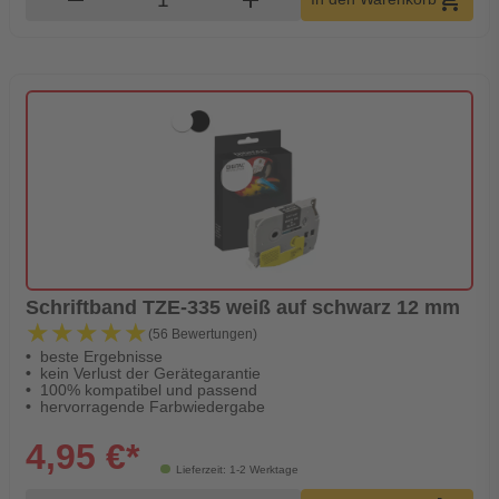
Schriftband TZE-335 weiß auf schwarz 12 mm
★★★★★
★★★★★
(56 Bewertungen)
beste Ergebnisse
kein Verlust der Gerätegarantie
100% kompatibel und passend
hervorragende Farbwiedergabe
4,95 €*
Lieferzeit: 1-2 Werktage