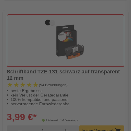
Schriftband TZE-131 schwarz auf transparent
12 mm
★★★★★
★★★★★
(54 Bewertungen)
beste Ergebnisse
kein Verlust der Gerätegarantie
100% kompatibel und passend
hervorragende Farbwiedergabe
3,99 €*
Lieferzeit: 1-2 Werktage
Produkt Warenkorb Menge
remove
add
shopping_cart
In den Warenkorb