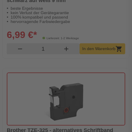
schwarz auf weiß 9 mm
beste Ergebnisse
kein Verlust der Gerätegarantie
100% kompatibel und passend
hervorragende Farbwiedergabe
6,99 €*
Lieferzeit: 1-2 Werktage
Produkt Warenkorb Menge
remove
add
shopping_cart
In den Warenkorb
Brother TZE-325 - alternatives Schriftband