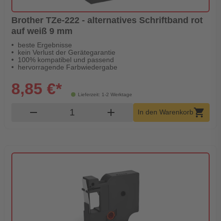
Brother TZe-222 - alternatives Schriftband rot
auf weiß 9 mm
beste Ergebnisse
kein Verlust der Gerätegarantie
100% kompatibel und passend
hervorragende Farbwiedergabe
8,85 €*
Lieferzeit: 1-2 Werktage
Produkt Warenkorb Menge
remove
add
shopping_cart
In den Warenkorb