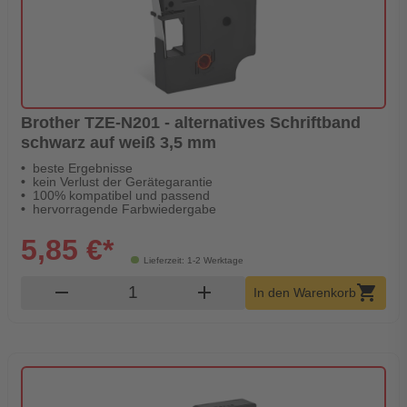
Brother TZE-N201 - alternatives Schriftband
schwarz auf weiß 3,5 mm
beste Ergebnisse
kein Verlust der Gerätegarantie
100% kompatibel und passend
hervorragende Farbwiedergabe
5,85 €*
Lieferzeit: 1-2 Werktage
Produkt Warenkorb Menge
remove
add
shopping_cart
In den Warenkorb