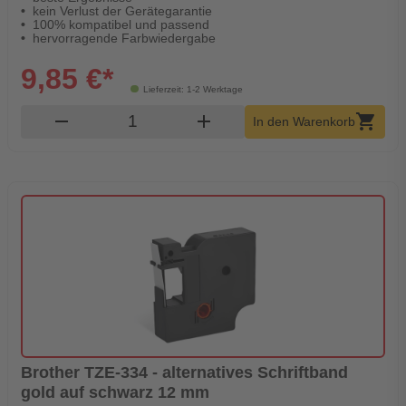
kein Verlust der Gerätegarantie
100% kompatibel und passend
hervorragende Farbwiedergabe
9,85 €*
Lieferzeit: 1-2 Werktage
Produkt Warenkorb Menge
remove
add
shopping_cart
In den Warenkorb
Brother TZE-334 - alternatives Schriftband
gold auf schwarz 12 mm