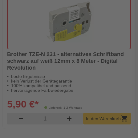
Brother TZE-N 231 - alternatives Schriftband
schwarz auf weiß 12mm x 8 Meter - Digital
Revolution
beste Ergebnisse
kein Verlust der Gerätegarantie
100% kompatibel und passend
hervorragende Farbwiedergabe
5,90 €*
Lieferzeit: 1-2 Werktage
Produkt Warenkorb Menge
remove
add
shopping_cart
In den Warenkorb