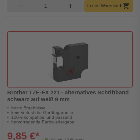
Produkt Warenkorb Menge
remove
add
shopping_cart
In den Warenkorb
Brother TZE-FX 221 - alternatives Schriftband
schwarz auf weiß 9 mm
beste Ergebnisse
kein Verlust der Gerätegarantie
100% kompatibel und passend
hervorragende Farbwiedergabe
9,85 €*
Lieferzeit: 1-2 Werktage