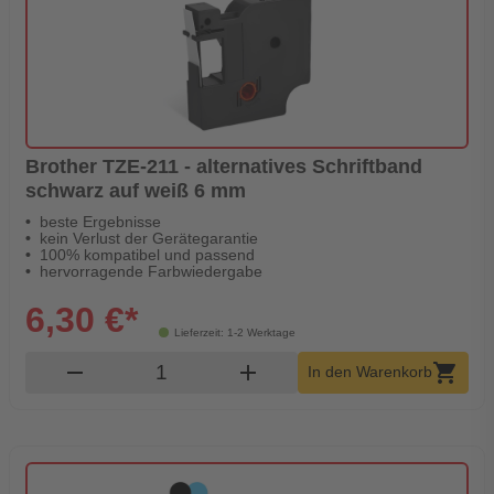
Brother TZE-211 - alternatives Schriftband
schwarz auf weiß 6 mm
beste Ergebnisse
kein Verlust der Gerätegarantie
100% kompatibel und passend
hervorragende Farbwiedergabe
6,30 €*
Lieferzeit: 1-2 Werktage
Produkt Warenkorb Menge
remove
add
shopping_cart
In den Warenkorb