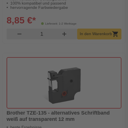
100% kompatibel und passend
hervorragende Farbwiedergabe
8,85 €*
Lieferzeit: 1-2 Werktage
Produkt Warenkorb Menge
remove
add
shopping_cart
In den Warenkorb
Brother TZE-135 - alternatives Schriftband
weiß auf transparent 12 mm
beste Ergebnisse