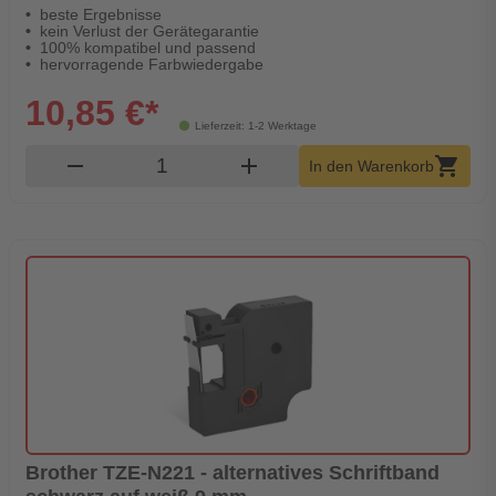
beste Ergebnisse
kein Verlust der Gerätegarantie
100% kompatibel und passend
hervorragende Farbwiedergabe
10,85 €*
Lieferzeit: 1-2 Werktage
Produkt Warenkorb Menge
remove
add
shopping_cart
In den Warenkorb
Brother TZE-N221 - alternatives Schriftband