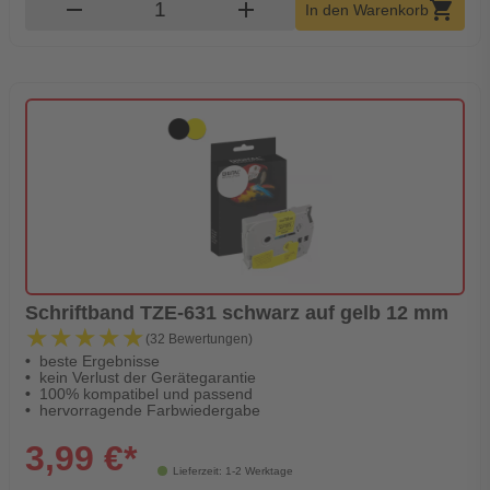
Produkt Warenkorb Menge
remove
add
shopping_cart
In den Warenkorb
Schriftband TZE-631 schwarz auf gelb 12 mm
★★★★★
★★★★★
(32 Bewertungen)
beste Ergebnisse
kein Verlust der Gerätegarantie
100% kompatibel und passend
hervorragende Farbwiedergabe
3,99 €*
Lieferzeit: 1-2 Werktage