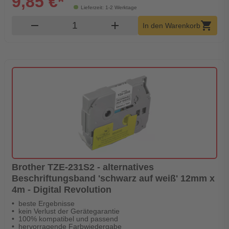
9,85 €*
Lieferzeit: 1-2 Werktage
Produkt Warenkorb Menge
remove
add
shopping_cart
In den Warenkorb
Brother TZE-231S2 - alternatives
Beschriftungsband 'schwarz auf weiß' 12mm x
4m - Digital Revolution
beste Ergebnisse
kein Verlust der Gerätegarantie
100% kompatibel und passend
hervorragende Farbwiedergabe