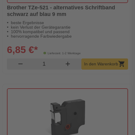
Brother TZe-521 - alternatives Schriftband
schwarz auf blau 9 mm
beste Ergebnisse
kein Verlust der Gerätegarantie
100% kompatibel und passend
hervorragende Farbwiedergabe
6,85 €*
Lieferzeit: 1-2 Werktage
Produkt Warenkorb Menge
remove
add
shopping_cart
In den Warenkorb