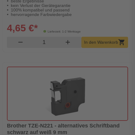
beste Ergebnisse
kein Verlust der Gerätegarantie
100% kompatibel und passend
hervorragende Farbwiedergabe
4,65 €*
Lieferzeit: 1-2 Werktage
Produkt Warenkorb Menge
remove
add
shopping_cart
In den Warenkorb
Brother TZE-N221 - alternatives Schriftband
schwarz auf weiß 9 mm