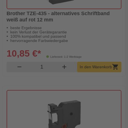
Brother TZE-435 - alternatives Schriftband
weiß auf rot 12 mm
beste Ergebnisse
kein Verlust der Gerätegarantie
100% kompatibel und passend
hervorragende Farbwiedergabe
10,85 €*
Lieferzeit: 1-2 Werktage
Produkt Warenkorb Menge
remove
add
shopping_cart
In den Warenkorb