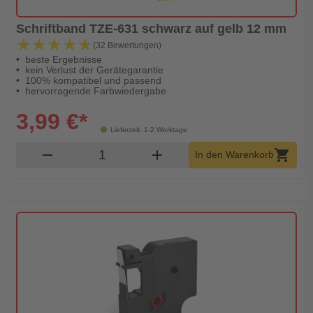
Schriftband TZE-631 schwarz auf gelb 12 mm
★★★★★
★★★★★
(32 Bewertungen)
beste Ergebnisse
kein Verlust der Gerätegarantie
100% kompatibel und passend
hervorragende Farbwiedergabe
3,99 €*
Lieferzeit: 1-2 Werktage
Produkt Warenkorb Menge
remove
add
shopping_cart
In den Warenkorb