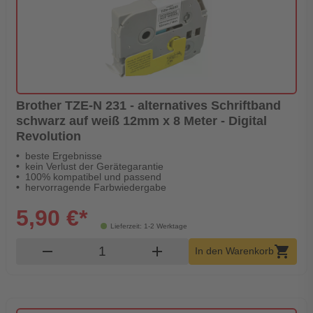
Brother TZE-N 231 - alternatives Schriftband
schwarz auf weiß 12mm x 8 Meter - Digital
Revolution
beste Ergebnisse
kein Verlust der Gerätegarantie
100% kompatibel und passend
hervorragende Farbwiedergabe
5,90 €*
Lieferzeit: 1-2 Werktage
Produkt Warenkorb Menge
remove
add
shopping_cart
In den Warenkorb