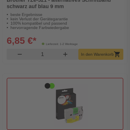
Brother TZe-521 - alternatives Schriftband
schwarz auf blau 9 mm
beste Ergebnisse
kein Verlust der Gerätegarantie
100% kompatibel und passend
hervorragende Farbwiedergabe
6,85 €*
Lieferzeit: 1-2 Werktage
Produkt Warenkorb Menge
remove
add
shopping_cart
In den Warenkorb