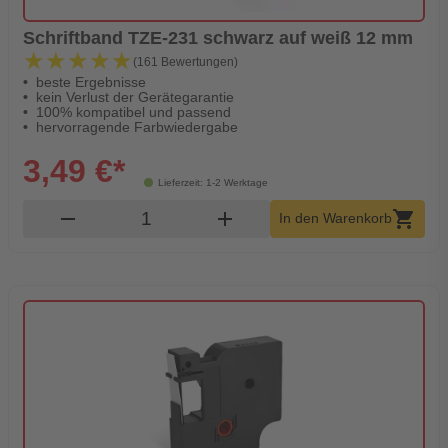
Schriftband TZE-231 schwarz auf weiß 12 mm
★★★★★
★★★★★
(161 Bewertungen)
beste Ergebnisse
kein Verlust der Gerätegarantie
100% kompatibel und passend
hervorragende Farbwiedergabe
3,49 €*
Lieferzeit: 1-2 Werktage
Produkt Warenkorb Menge
remove
add
shopping_cart
In den Warenkorb