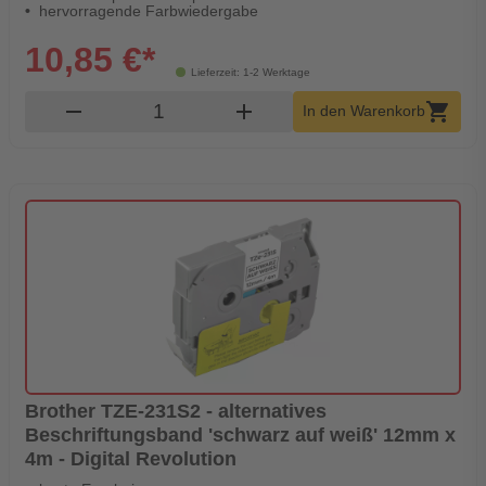
hervorragende Farbwiedergabe
10,85 €*
Lieferzeit: 1-2 Werktage
Produkt Warenkorb Menge
remove
add
shopping_cart
In den Warenkorb
Brother TZE-231S2 - alternatives
Beschriftungsband 'schwarz auf weiß' 12mm x
4m - Digital Revolution