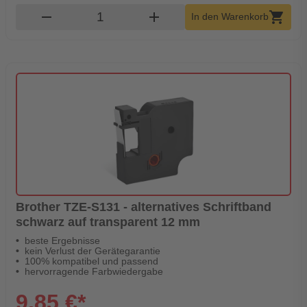
Produkt Warenkorb Menge
remove
add
shopping_cart
In den Warenkorb
Brother TZE-S131 - alternatives Schriftband
schwarz auf transparent 12 mm
beste Ergebnisse
kein Verlust der Gerätegarantie
100% kompatibel und passend
hervorragende Farbwiedergabe
9,85 €*