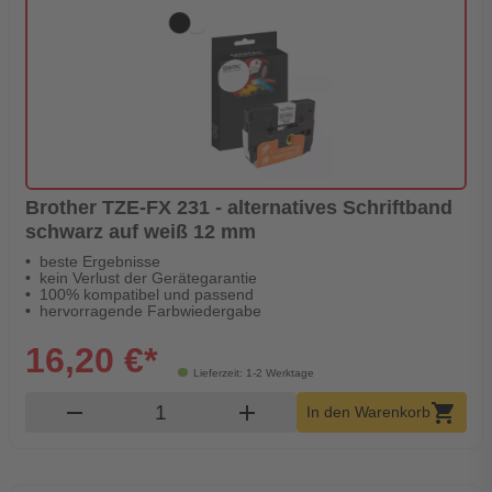
Brother TZE-FX 231 - alternatives Schriftband
schwarz auf weiß 12 mm
beste Ergebnisse
kein Verlust der Gerätegarantie
100% kompatibel und passend
hervorragende Farbwiedergabe
16,20 €*
Lieferzeit: 1-2 Werktage
Produkt Warenkorb Menge
remove
add
shopping_cart
In den Warenkorb