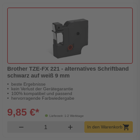
Brother TZE-FX 221 - alternatives Schriftband
schwarz auf weiß 9 mm
beste Ergebnisse
kein Verlust der Gerätegarantie
100% kompatibel und passend
hervorragende Farbwiedergabe
9,85 €*
Lieferzeit: 1-2 Werktage
Produkt Warenkorb Menge
remove
add
shopping_cart
In den Warenkorb