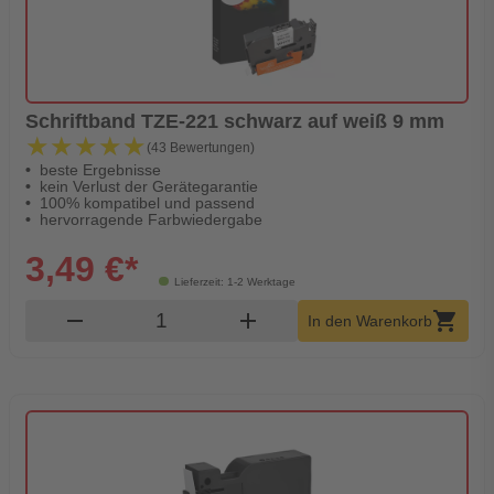
Schriftband TZE-221 schwarz auf weiß 9 mm
★★★★★
★★★★★
(43 Bewertungen)
beste Ergebnisse
kein Verlust der Gerätegarantie
100% kompatibel und passend
hervorragende Farbwiedergabe
3,49 €*
Lieferzeit: 1-2 Werktage
Produkt Warenkorb Menge
remove
add
shopping_cart
In den Warenkorb