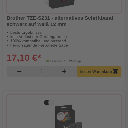
Brother TZE-S231 - alternatives Schriftband
schwarz auf weiß 12 mm
beste Ergebnisse
kein Verlust der Gerätegarantie
100% kompatibel und passend
hervorragende Farbwiedergabe
17,10 €*
Lieferzeit: 1-3 Werktage
Produkt Warenkorb Menge
remove
add
shopping_cart
In den Warenkorb