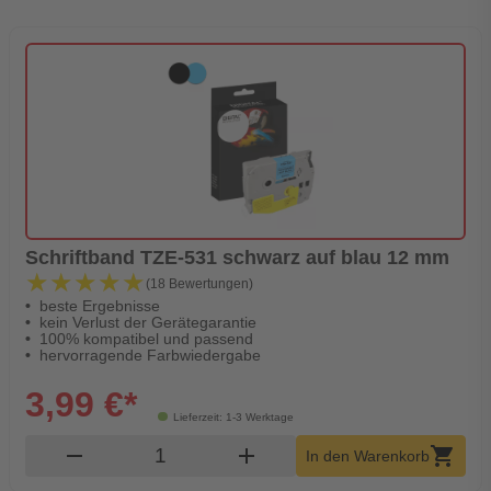
Schriftband TZE-531 schwarz auf blau 12 mm
★★★★★
★★★★★
(18 Bewertungen)
beste Ergebnisse
kein Verlust der Gerätegarantie
100% kompatibel und passend
hervorragende Farbwiedergabe
3,99 €*
Lieferzeit: 1-3 Werktage
Produkt Warenkorb Menge
remove
add
shopping_cart
In den Warenkorb