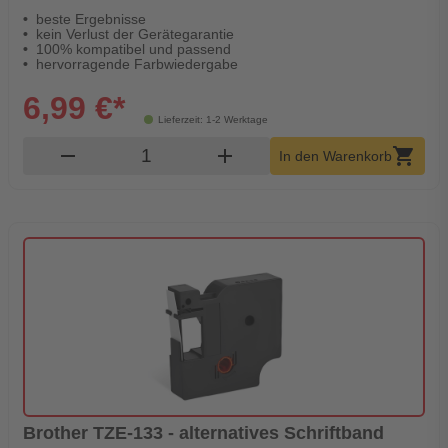
beste Ergebnisse
kein Verlust der Gerätegarantie
100% kompatibel und passend
hervorragende Farbwiedergabe
6,99 €*
Lieferzeit: 1-2 Werktage
Produkt Warenkorb Menge
remove
add
shopping_cart
In den Warenkorb
Brother TZE-133 - alternatives Schriftband