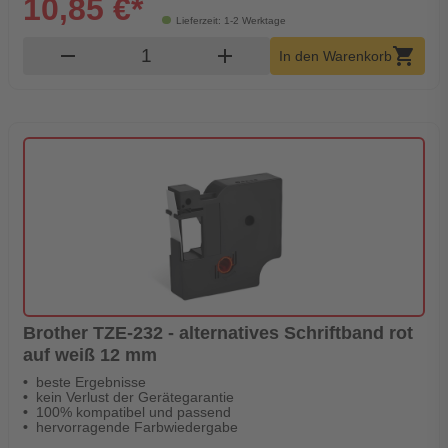
10,85 €*
Lieferzeit: 1-2 Werktage
Produkt Warenkorb Menge
remove
add
shopping_cart
In den Warenkorb
Brother TZE-232 - alternatives Schriftband rot
auf weiß 12 mm
beste Ergebnisse
kein Verlust der Gerätegarantie
100% kompatibel und passend
hervorragende Farbwiedergabe