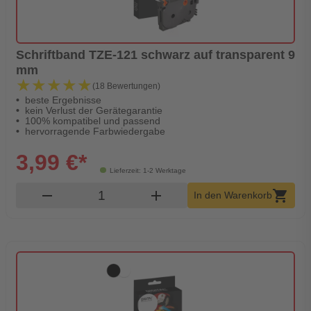
Schriftband TZE-121 schwarz auf transparent 9
mm
★★★★★
★★★★★
(18 Bewertungen)
beste Ergebnisse
kein Verlust der Gerätegarantie
100% kompatibel und passend
hervorragende Farbwiedergabe
3,99 €*
Lieferzeit: 1-2 Werktage
Produkt Warenkorb Menge
remove
add
shopping_cart
In den Warenkorb