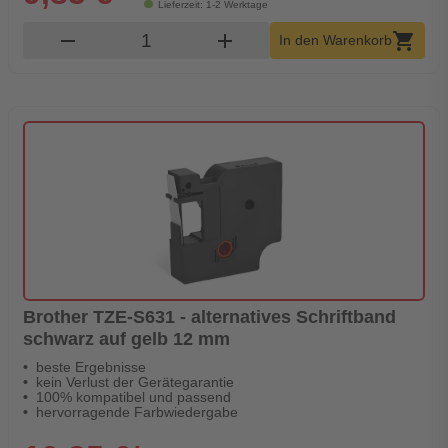
Lieferzeit: 1-2 Werktage
Produkt Warenkorb Menge
remove
add
shopping_cart
In den Warenkorb
Brother TZE-S631 - alternatives Schriftband
schwarz auf gelb 12 mm
beste Ergebnisse
kein Verlust der Gerätegarantie
100% kompatibel und passend
hervorragende Farbwiedergabe