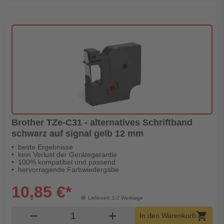
Brother TZe-C31 - alternatives Schriftband
schwarz auf signal gelb 12 mm
beste Ergebnisse
kein Verlust der Gerätegarantie
100% kompatibel und passend
hervorragende Farbwiedergabe
10,85 €*
Lieferzeit: 1-2 Werktage
Produkt Warenkorb Menge
remove
add
shopping_cart
In den Warenkorb