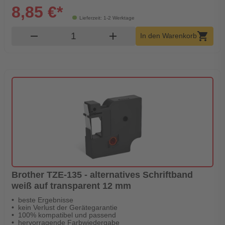
8,85 €*
Lieferzeit: 1-2 Werktage
Produkt Warenkorb Menge
remove
add
shopping_cart
In den Warenkorb
Brother TZE-135 - alternatives Schriftband
weiß auf transparent 12 mm
beste Ergebnisse
kein Verlust der Gerätegarantie
100% kompatibel und passend
hervorragende Farbwiedergabe