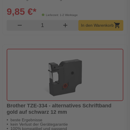
9,85 €*
Lieferzeit: 1-2 Werktage
Produkt Warenkorb Menge
remove
add
shopping_cart
In den Warenkorb
Brother TZE-334 - alternatives Schriftband
gold auf schwarz 12 mm
beste Ergebnisse
kein Verlust der Gerätegarantie
100% kompatibel und passend