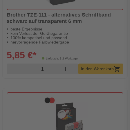
Brother TZE-111 - alternatives Schriftband
schwarz auf transparent 6 mm
beste Ergebnisse
kein Verlust der Gerätegarantie
100% kompatibel und passend
hervorragende Farbwiedergabe
5,85 €*
Lieferzeit: 1-2 Werktage
Produkt Warenkorb Menge
remove
add
shopping_cart
In den Warenkorb