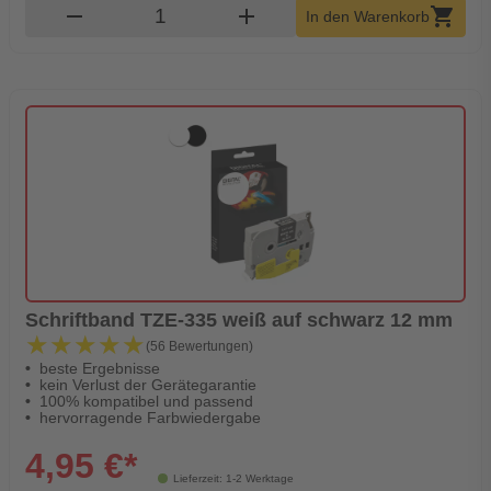
Produkt Warenkorb Menge
remove
add
shopping_cart
In den Warenkorb
Schriftband TZE-335 weiß auf schwarz 12 mm
★★★★★
★★★★★
(56 Bewertungen)
beste Ergebnisse
kein Verlust der Gerätegarantie
100% kompatibel und passend
hervorragende Farbwiedergabe
4,95 €*
Lieferzeit: 1-2 Werktage