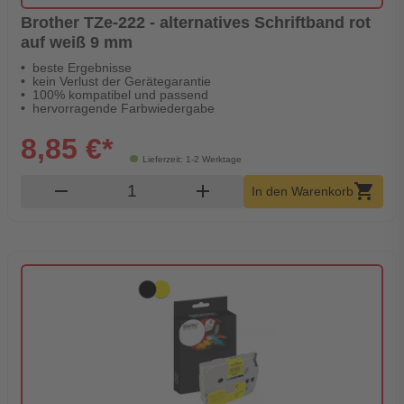
Brother TZe-222 - alternatives Schriftband rot
auf weiß 9 mm
beste Ergebnisse
kein Verlust der Gerätegarantie
100% kompatibel und passend
hervorragende Farbwiedergabe
8,85 €*
Lieferzeit: 1-2 Werktage
Produkt Warenkorb Menge
remove
add
shopping_cart
In den Warenkorb