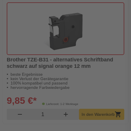
Brother TZE-B31 - alternatives Schriftband
schwarz auf signal orange 12 mm
beste Ergebnisse
kein Verlust der Gerätegarantie
100% kompatibel und passend
hervorragende Farbwiedergabe
9,85 €*
Lieferzeit: 1-2 Werktage
Produkt Warenkorb Menge
remove
add
shopping_cart
In den Warenkorb