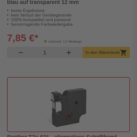
blau auf transparent 12 mm
beste Ergebnisse
kein Verlust der Gerätegarantie
100% kompatibel und passend
hervorragende Farbwiedergabe
7,85 €*
Lieferzeit: 1-2 Werktage
Produkt Warenkorb Menge
remove
add
shopping_cart
In den Warenkorb