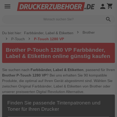
menu
person
shopping_cart
search
Brother
Du bist hier:
Farbbänder, Label & Etiketten
P-Touch
P-Touch 1280 VP
Brother P-Touch 1280 VP Farbbänder,
Label & Etiketten online günstig kaufen
Sie suchen nach
Farbbänder, Label & Etiketten
, passend für Ihren
Brother P-Touch 1280 VP
? Bei uns erhalten Sie 90 kompatible
Produkte, die optimal auf Ihren Gerät abgestimmt sind. Wählen Sie
zwischen Original Farbbänder, Label & Etiketten von Brother oder
unserer preiswerten Digital Revolution Alternative.
Finden Sie passende Tintenpatronen und
Toner für Ihren Drucker