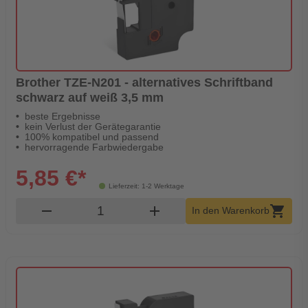
Brother TZE-N201 - alternatives Schriftband
schwarz auf weiß 3,5 mm
beste Ergebnisse
kein Verlust der Gerätegarantie
100% kompatibel und passend
hervorragende Farbwiedergabe
5,85 €*
Lieferzeit: 1-2 Werktage
Produkt Warenkorb Menge
remove
add
shopping_cart
In den Warenkorb