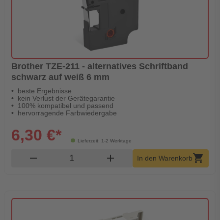
Brother TZE-211 - alternatives Schriftband
schwarz auf weiß 6 mm
beste Ergebnisse
kein Verlust der Gerätegarantie
100% kompatibel und passend
hervorragende Farbwiedergabe
6,30 €*
Lieferzeit: 1-2 Werktage
Produkt Warenkorb Menge
remove
add
shopping_cart
In den Warenkorb