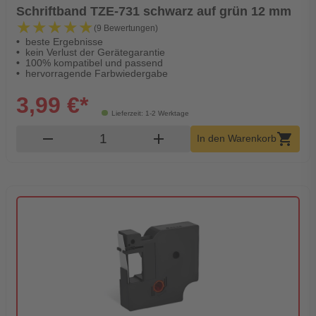
Schriftband TZE-731 schwarz auf grün 12 mm
★★★★★
★★★★★
(9 Bewertungen)
beste Ergebnisse
kein Verlust der Gerätegarantie
100% kompatibel und passend
hervorragende Farbwiedergabe
3,99 €*
Lieferzeit: 1-2 Werktage
Produkt Warenkorb Menge
remove
add
shopping_cart
In den Warenkorb