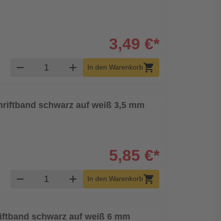
3,49 €*
Produkt Warenkorb Menge
remove
add
shopping_cart
In den Warenkorb
chriftband schwarz auf weiß 3,5 mm
5,85 €*
Produkt Warenkorb Menge
remove
add
shopping_cart
In den Warenkorb
riftband schwarz auf weiß 6 mm