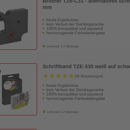
Brother TZe-C31 - alternatives Sch
mm
beste Ergebnisse
kein Verlust der Gerätegarantie
100% kompatibel und passend
hervorragende Farbwiedergabe
Lieferzeit: 1-2 Werktage
Schriftband TZE-335 weiß auf sch
★★★★★
★★★★★
(56 Bewertungen)
beste Ergebnisse
kein Verlust der Gerätegarantie
100% kompatibel und passend
hervorragende Farbwiedergabe
Lieferzeit: 1-2 Werktage