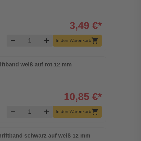
3,49 €*
Produkt Warenkorb Menge
remove
add
shopping_cart
In den Warenkorb
riftband weiß auf rot 12 mm
10,85 €*
Produkt Warenkorb Menge
remove
add
shopping_cart
In den Warenkorb
chriftband schwarz auf weiß 12 mm