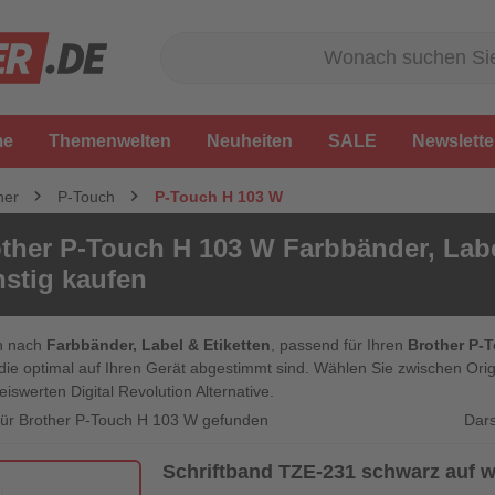
me
Themenwelten
Neuheiten
SALE
Newslette
her
P-Touch
P-Touch H 103 W
ther P-Touch H 103 W Farbbänder, Labe
stig kaufen
n nach
Farbbänder, Label & Etiketten
, passend für Ihren
Brother P-
die optimal auf Ihren Gerät abgestimmt sind. Wählen Sie zwischen Orig
eiswerten Digital Revolution Alternative.
Dars
 für Brother P-Touch H 103 W gefunden
Schriftband TZE-231 schwarz auf 