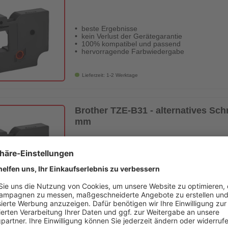
beste Ergebnisse
kein Verlust der Gerätegarantie
100% kompatibel und passend
hervorragende Farbwiedergabe
Lieferzeit: 1-2 Werktage
Brother TZE-B31 - alternatives Sch
mm
beste Ergebnisse
kein Verlust der Gerätegarantie
100% kompatibel und passend
hervorragende Farbwiedergabe
Lieferzeit: 1-2 Werktage
Schriftband TZE-531 schwarz auf 