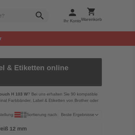
shopping_cart
person
search
Warenkorb
Ihr Konto
r
l & Etiketten online
Touch H 103 W
? Bei uns erhalten Sie 90 kompatible
inal Farbbänder, Label & Etiketten von Brother oder
tellung:
Sortierung nach:
weiß 12 mm