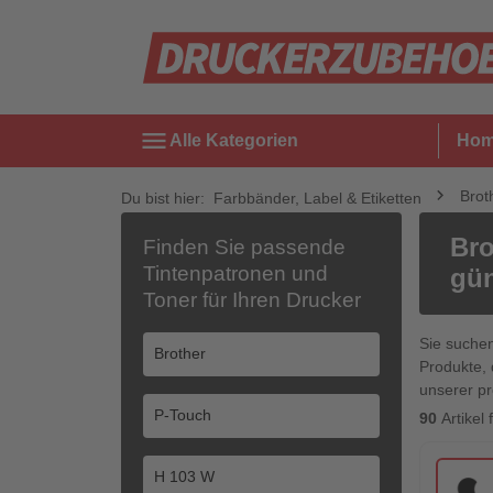
menu
Alle Kategorien
Ho
Brot
Du bist hier:
Farbbänder, Label & Etiketten
Bro
Finden Sie passende
Tintenpatronen und
gün
Toner für Ihren Drucker
Sie suche
Produkte, 
unserer pr
90
Artikel