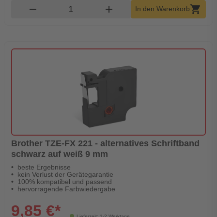
Produkt Warenkorb Menge
remove
add
shopping_cart
In den Warenkorb
Brother TZE-FX 221 - alternatives Schriftband
schwarz auf weiß 9 mm
beste Ergebnisse
kein Verlust der Gerätegarantie
100% kompatibel und passend
hervorragende Farbwiedergabe
9,85 €*
Lieferzeit: 1-2 Werktage