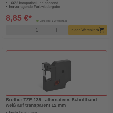
100% kompatibel und passend
hervorragende Farbwiedergabe
8,85 €*
Lieferzeit: 1-2 Werktage
Produkt Warenkorb Menge
remove
add
shopping_cart
In den Warenkorb
Brother TZE-135 - alternatives Schriftband
weiß auf transparent 12 mm
beste Ergebnisse