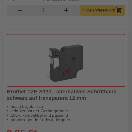
Produkt Warenkorb Menge
remove
add
shopping_cart
In den Warenkorb
Brother TZE-S131 - alternatives Schriftband
schwarz auf transparent 12 mm
beste Ergebnisse
kein Verlust der Gerätegarantie
100% kompatibel und passend
hervorragende Farbwiedergabe