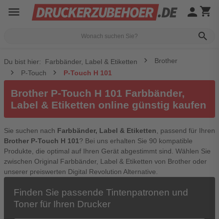
menu
person
shopping_cart
search
Brother
Du bist hier:
Farbbänder, Label & Etiketten
P-Touch
P-Touch H 101
Brother P-Touch H 101 Farbbänder,
Label & Etiketten online günstig kaufen
Sie suchen nach
Farbbänder, Label & Etiketten
, passend für Ihren
Brother P-Touch H 101
? Bei uns erhalten Sie 90 kompatible
Produkte, die optimal auf Ihren Gerät abgestimmt sind. Wählen Sie
zwischen Original Farbbänder, Label & Etiketten von Brother oder
unserer preiswerten Digital Revolution Alternative.
Finden Sie passende Tintenpatronen und
Toner für Ihren Drucker