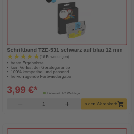
Schriftband TZE-531 schwarz auf blau 12 mm
★★★★★
★★★★★
(18 Bewertungen)
beste Ergebnisse
kein Verlust der Gerätegarantie
100% kompatibel und passend
hervorragende Farbwiedergabe
3,99 €*
Lieferzeit: 1-2 Werktage
Produkt Warenkorb Menge
remove
add
shopping_cart
In den Warenkorb