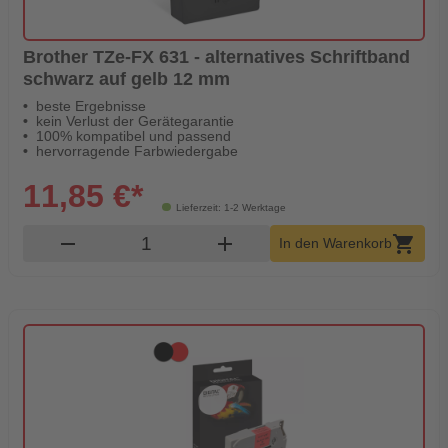
Brother TZe-FX 631 - alternatives Schriftband
schwarz auf gelb 12 mm
beste Ergebnisse
kein Verlust der Gerätegarantie
100% kompatibel und passend
hervorragende Farbwiedergabe
11,85 €*
Lieferzeit: 1-2 Werktage
Produkt Warenkorb Menge
remove
add
shopping_cart
In den Warenkorb