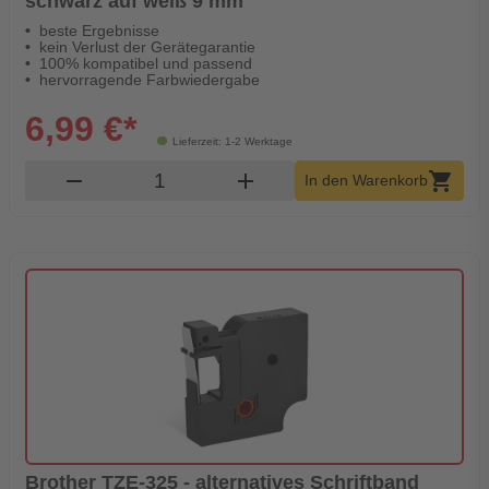
schwarz auf weiß 9 mm
beste Ergebnisse
kein Verlust der Gerätegarantie
100% kompatibel und passend
hervorragende Farbwiedergabe
6,99 €*
Lieferzeit: 1-2 Werktage
Produkt Warenkorb Menge
remove
add
shopping_cart
In den Warenkorb
Brother TZE-325 - alternatives Schriftband