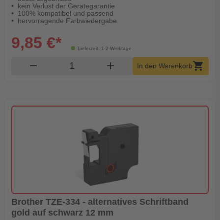
kein Verlust der Gerätegarantie
100% kompatibel und passend
hervorragende Farbwiedergabe
9,85 €*
Lieferzeit: 1-2 Werktage
Produkt Warenkorb Menge
remove
add
shopping_cart
In den Warenkorb
Brother TZE-334 - alternatives Schriftband
gold auf schwarz 12 mm