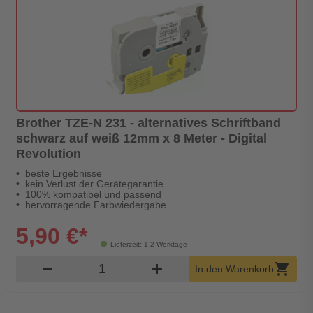
Brother TZE-N 231 - alternatives Schriftband
schwarz auf weiß 12mm x 8 Meter - Digital
Revolution
beste Ergebnisse
kein Verlust der Gerätegarantie
100% kompatibel und passend
hervorragende Farbwiedergabe
5,90 €*
Lieferzeit: 1-2 Werktage
Produkt Warenkorb Menge
remove
add
shopping_cart
In den Warenkorb