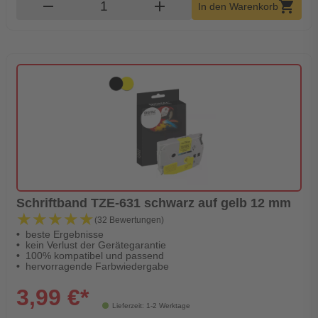
Produkt Warenkorb Menge
remove
add
shopping_cart
In den Warenkorb
Schriftband TZE-631 schwarz auf gelb 12 mm
★★★★★
★★★★★
(32 Bewertungen)
beste Ergebnisse
kein Verlust der Gerätegarantie
100% kompatibel und passend
hervorragende Farbwiedergabe
3,99 €*
Lieferzeit: 1-2 Werktage