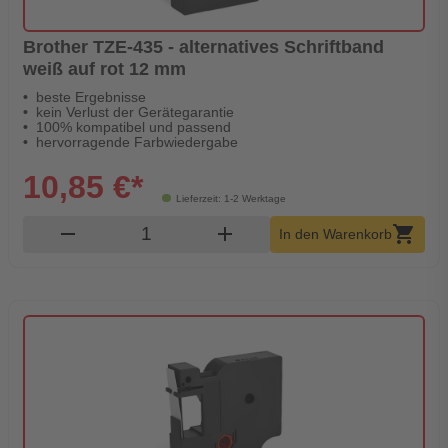
Brother TZE-435 - alternatives Schriftband
weiß auf rot 12 mm
beste Ergebnisse
kein Verlust der Gerätegarantie
100% kompatibel und passend
hervorragende Farbwiedergabe
10,85 €*
Lieferzeit: 1-2 Werktage
Produkt Warenkorb Menge
remove
add
shopping_cart
In den Warenkorb