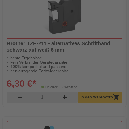
Brother TZE-211 - alternatives Schriftband
schwarz auf weiß 6 mm
beste Ergebnisse
kein Verlust der Gerätegarantie
100% kompatibel und passend
hervorragende Farbwiedergabe
6,30 €*
Lieferzeit: 1-2 Werktage
Produkt Warenkorb Menge
remove
add
shopping_cart
In den Warenkorb