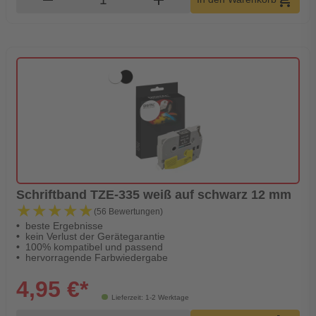
Schriftband TZE-335 weiß auf schwarz 12 mm
★★★★★
★★★★★
(56 Bewertungen)
beste Ergebnisse
kein Verlust der Gerätegarantie
100% kompatibel und passend
hervorragende Farbwiedergabe
4,95 €*
Lieferzeit: 1-2 Werktage