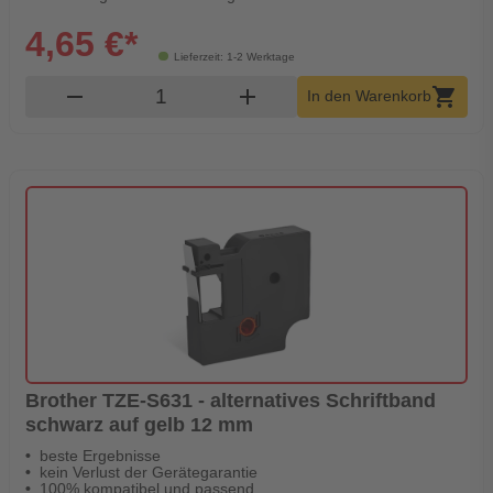
4,65 €*
Lieferzeit: 1-2 Werktage
Produkt Warenkorb Menge
remove
add
shopping_cart
In den Warenkorb
Brother TZE-S631 - alternatives Schriftband
schwarz auf gelb 12 mm
beste Ergebnisse
kein Verlust der Gerätegarantie
100% kompatibel und passend