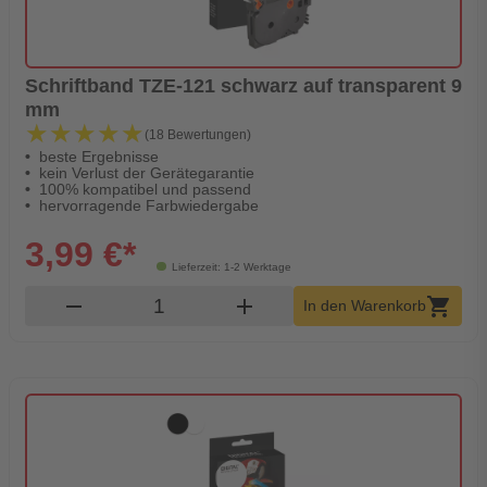
Schriftband TZE-121 schwarz auf transparent 9
mm
★★★★★
★★★★★
(18 Bewertungen)
beste Ergebnisse
kein Verlust der Gerätegarantie
100% kompatibel und passend
hervorragende Farbwiedergabe
3,99 €*
Lieferzeit: 1-2 Werktage
Produkt Warenkorb Menge
remove
add
shopping_cart
In den Warenkorb