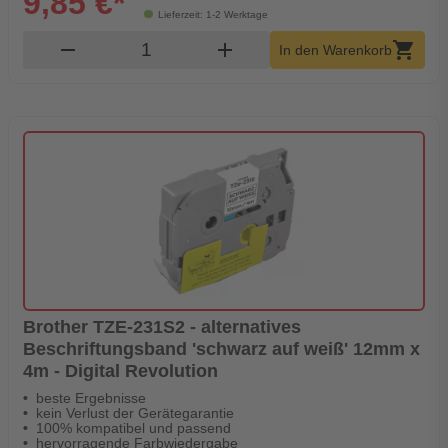
9,85 €*
Lieferzeit: 1-2 Werktage
Produkt Warenkorb Menge
remove
add
shopping_cart
In den Warenkorb
Brother TZE-231S2 - alternatives
Beschriftungsband 'schwarz auf weiß' 12mm x
4m - Digital Revolution
beste Ergebnisse
kein Verlust der Gerätegarantie
100% kompatibel und passend
hervorragende Farbwiedergabe