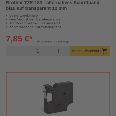
Brother TZE-133 - alternatives Schriftband
blau auf transparent 12 mm
beste Ergebnisse
kein Verlust der Gerätegarantie
100% kompatibel und passend
hervorragende Farbwiedergabe
7,85 €*
Lieferzeit: 1-2 Werktage
Produkt Warenkorb Menge
remove
add
shopping_cart
In den Warenkorb