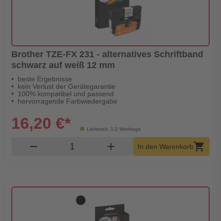
Brother TZE-FX 231 - alternatives Schriftband
schwarz auf weiß 12 mm
beste Ergebnisse
kein Verlust der Gerätegarantie
100% kompatibel und passend
hervorragende Farbwiedergabe
16,20 €*
Lieferzeit: 1-2 Werktage
Produkt Warenkorb Menge
remove
add
shopping_cart
In den Warenkorb