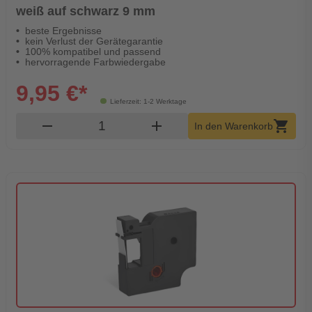
weiß auf schwarz 9 mm
beste Ergebnisse
kein Verlust der Gerätegarantie
100% kompatibel und passend
hervorragende Farbwiedergabe
9,95 €*
Lieferzeit: 1-2 Werktage
Produkt Warenkorb Menge
remove
add
shopping_cart
In den Warenkorb