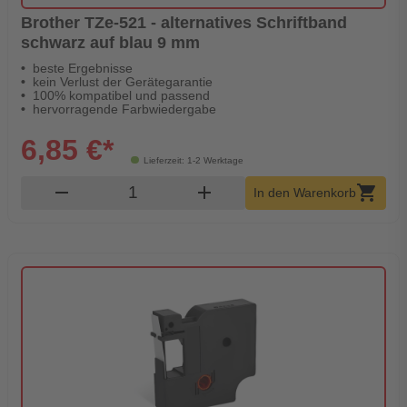
Brother TZe-521 - alternatives Schriftband
schwarz auf blau 9 mm
beste Ergebnisse
kein Verlust der Gerätegarantie
100% kompatibel und passend
hervorragende Farbwiedergabe
6,85 €*
Lieferzeit: 1-2 Werktage
Produkt Warenkorb Menge
remove
add
shopping_cart
In den Warenkorb