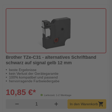
Brother TZe-C31 - alternatives Schriftband
schwarz auf signal gelb 12 mm
beste Ergebnisse
kein Verlust der Gerätegarantie
100% kompatibel und passend
hervorragende Farbwiedergabe
10,85 €*
Lieferzeit: 1-2 Werktage
Produkt Warenkorb Menge
remove
add
shopping_cart
In den Warenkorb