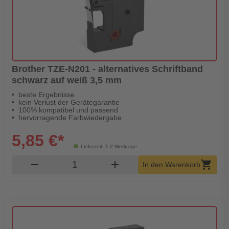
Brother TZE-N201 - alternatives Schriftband
schwarz auf weiß 3,5 mm
beste Ergebnisse
kein Verlust der Gerätegarantie
100% kompatibel und passend
hervorragende Farbwiedergabe
5,85 €*
Lieferzeit: 1-2 Werktage
Produkt Warenkorb Menge
remove
add
shopping_cart
In den Warenkorb