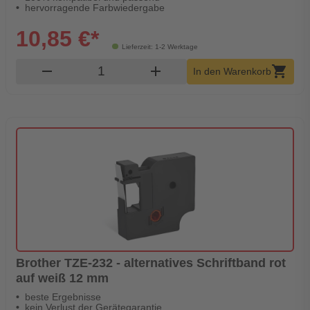
hervorragende Farbwiedergabe
10,85 €*
Lieferzeit: 1-2 Werktage
Produkt Warenkorb Menge
remove
add
shopping_cart
In den Warenkorb
Brother TZE-232 - alternatives Schriftband rot
auf weiß 12 mm
beste Ergebnisse
kein Verlust der Gerätegarantie