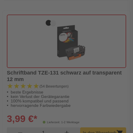
Schriftband TZE-131 schwarz auf transparent
12 mm
★★★★★
★★★★★
(54 Bewertungen)
beste Ergebnisse
kein Verlust der Gerätegarantie
100% kompatibel und passend
hervorragende Farbwiedergabe
3,99 €*
Lieferzeit: 1-2 Werktage
Produkt Warenkorb Menge
remove
add
shopping_cart
In den Warenkorb