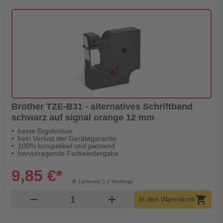
Brother TZE-B31 - alternatives Schriftband
schwarz auf signal orange 12 mm
beste Ergebnisse
kein Verlust der Gerätegarantie
100% kompatibel und passend
hervorragende Farbwiedergabe
9,85 €*
Lieferzeit: 1-2 Werktage
Produkt Warenkorb Menge
remove
add
shopping_cart
In den Warenkorb