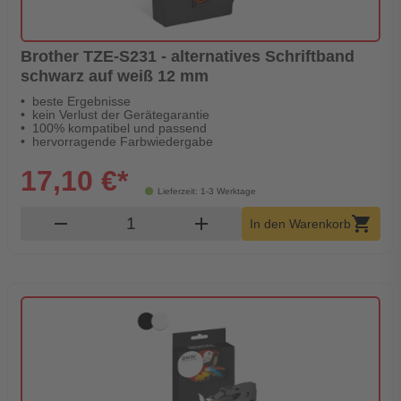
Brother TZE-S231 - alternatives Schriftband
schwarz auf weiß 12 mm
beste Ergebnisse
kein Verlust der Gerätegarantie
100% kompatibel und passend
hervorragende Farbwiedergabe
17,10 €*
Lieferzeit: 1-3 Werktage
Produkt Warenkorb Menge
remove
add
shopping_cart
In den Warenkorb