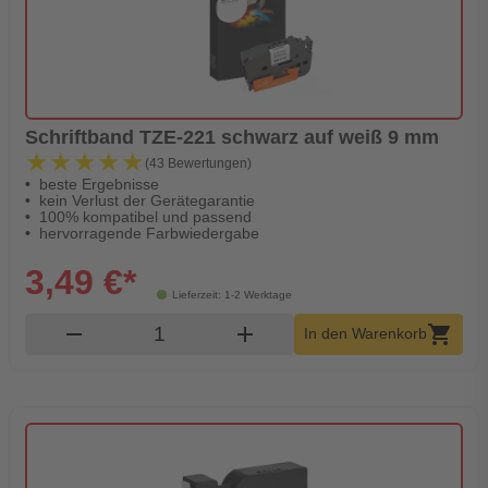
Schriftband TZE-221 schwarz auf weiß 9 mm
★★★★★
★★★★★
(43 Bewertungen)
beste Ergebnisse
kein Verlust der Gerätegarantie
100% kompatibel und passend
hervorragende Farbwiedergabe
3,49 €*
Lieferzeit: 1-2 Werktage
Produkt Warenkorb Menge
remove
add
shopping_cart
In den Warenkorb