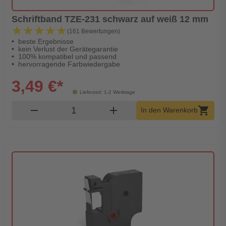
Schriftband TZE-231 schwarz auf weiß 12 mm
★★★★★
★★★★★
(161 Bewertungen)
beste Ergebnisse
kein Verlust der Gerätegarantie
100% kompatibel und passend
hervorragende Farbwiedergabe
3,49 €*
Lieferzeit: 1-2 Werktage
Produkt Warenkorb Menge
remove
add
shopping_cart
In den Warenkorb