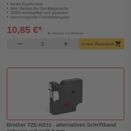
beste Ergebnisse
kein Verlust der Gerätegarantie
100% kompatibel und passend
hervorragende Farbwiedergabe
10,85 €*
Lieferzeit: 1-2 Werktage
Produkt Warenkorb Menge
remove
add
shopping_cart
In den Warenkorb
Brother TZE-N221 - alternatives Schriftband