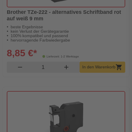
Brother TZe-222 - alternatives Schriftband rot
auf weiß 9 mm
beste Ergebnisse
kein Verlust der Gerätegarantie
100% kompatibel und passend
hervorragende Farbwiedergabe
8,85 €*
Lieferzeit: 1-2 Werktage
Produkt Warenkorb Menge
remove
add
shopping_cart
In den Warenkorb