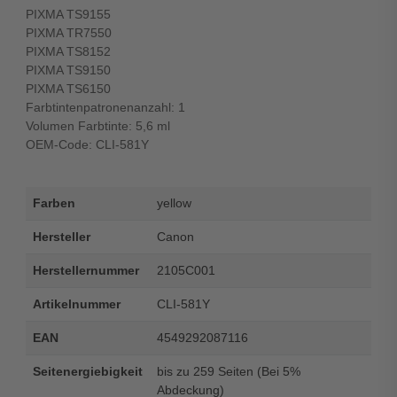
PIXMA TS9155
PIXMA TR7550
PIXMA TS8152
PIXMA TS9150
PIXMA TS6150
Farbtintenpatronenanzahl: 1
Volumen Farbtinte: 5,6 ml
OEM-Code: CLI-581Y
Farben
yellow
Hersteller
Canon
Herstellernummer
2105C001
Artikelnummer
CLI-581Y
EAN
4549292087116
Seitenergiebigkeit
bis zu 259 Seiten (Bei 5%
Abdeckung)