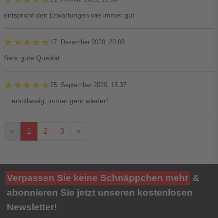
entspricht den Erwartungen wie immer gut
★★★★★
★★★★★
17. Dezember 2020, 20:08
Sehr gute Qualität
★★★★★
★★★★★
25. September 2020, 15:37
... erstklassig, immer gern wieder!
«
1
2
3
»
Ihre Bewertung**
Verpassen Sie keine Schnäppchen mehr
&
★
★
★
★
★
abonnieren Sie jetzt unseren kostenlosen
Newsletter!
Titel**