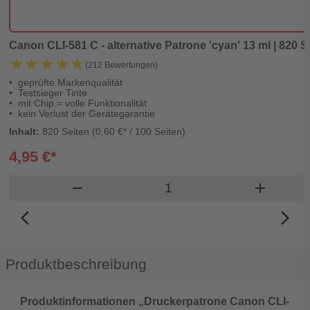
Canon CLI-581 C - alternative Patrone 'cyan' 13 ml | 820 Se
★★★★★
★★★★★
(212 Bewertungen)
geprüfte Markenqualität
Testsieger Tinte
mit Chip = volle Funktionalität
kein Verlust der Gerätegarantie
Inhalt:
820 Seiten (0,60 €* / 100 Seiten)
4,95 €*
Produkt Warenkorb Meng
remove
add
arrow_back_ios_new
arrow_forward_ios
Produktbeschreibung
Produktinformationen „Druckerpatrone Canon CLI-