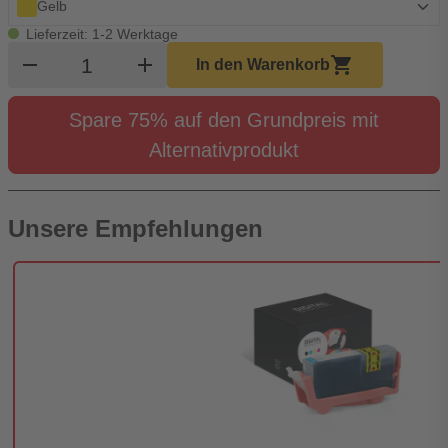
Gelb
Lieferzeit: 1-2 Werktage
Produkt Warenkorb Menge
remove
add
shopping_cart
In den Warenkorb
Spare 75% auf den Grundpreis mit
Alternativprodukt
Unsere Empfehlungen