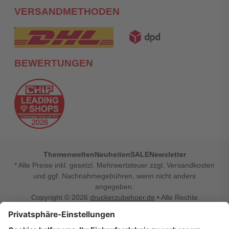
VERSANDMETHODEN
BEWERTUNGEN
Themenwelten
Neuheiten
SALE
Newsletter
* Alle Preise inkl. gesetzl. Mehrwertsteuer zzgl. Versandkosten
und ggf. Nachnahmegebühren, wenn nicht anders
angegeben.
Copyright © 2026
druckerzubehoer.de
• Alle Rechte
vorbehalten •
Impressum
•
Widerrufsbelehrung
Vertrag widerrufen