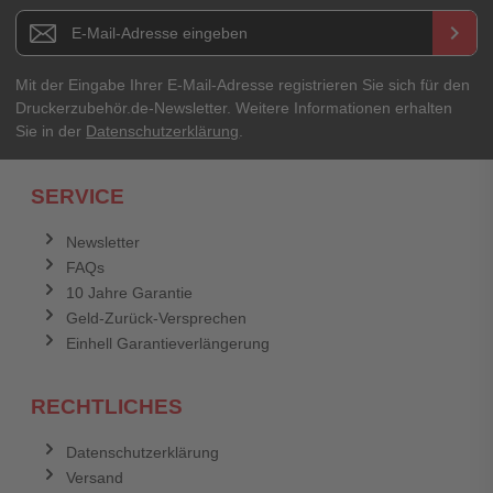
E-Mail-Adresse
Newsletter E-Mail Adresse
keyboard_arrow_right
Ihre Erfahrungen**
Ihr Passwort
Mit der Eingabe Ihrer E-Mail-Adresse registrieren Sie sich für den
Druckerzubehör.de-Newsletter. Weitere Informationen erhalten
Sie in der
Datenschutzerklärung
.
Ich habe mein Passwort vergessen.
SERVICE
Anmelden
Abbrechen
Newsletter
FAQs
Abbrechen
Bewertung abschicken
10 Jahre Garantie
Geld-Zurück-Versprechen
Einhell Garantieverlängerung
RECHTLICHES
Datenschutzerklärung
Versand