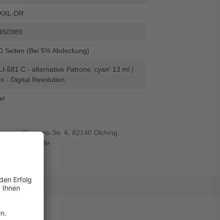
XXL-DR
450989
20 Seiten (Bei 5% Abdeckung)
-581 C - alternative Patrone 'cyan' 13 ml |
n - Digital Revolution
el
r-von-Siemens-Str. 6, 82140 Olching,
wiegand-gmbh.de