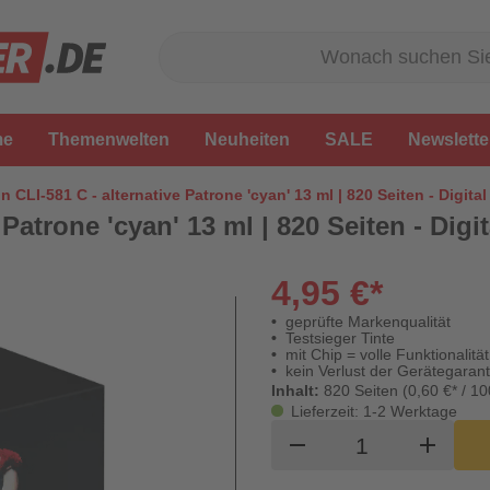
me
Themenwelten
Neuheiten
SALE
Newslette
 CLI-581 C - alternative Patrone 'cyan' 13 ml | 820 Seiten - Digita
Patrone 'cyan' 13 ml | 820 Seiten - Digi
4,95 €*
geprüfte Markenqualität
Testsieger Tinte
mit Chip = volle Funktionalität
kein Verlust der Gerätegarant
Inhalt:
820 Seiten (0,60 €* / 10
Lieferzeit: 1-2 Werktage
Produkt Waren
remove
add