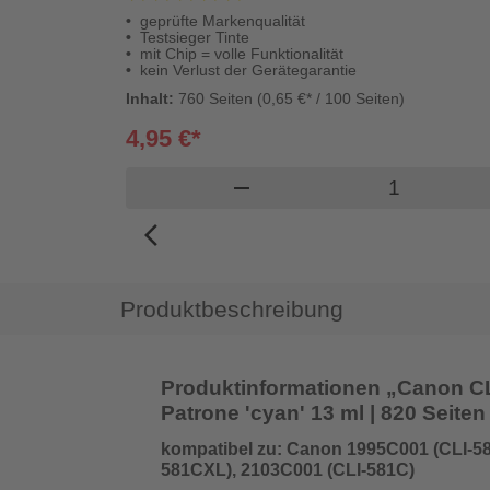
geprüfte Markenqualität
Testsieger Tinte
mit Chip = volle Funktionalität
kein Verlust der Gerätegarantie
Inhalt:
760 Seiten (0,65 €* / 100 Seiten)
4,95 €*
Produkt War
remove
arrow_back_ios_new
Produktbeschreibung
Produktinformationen „Canon CLI
Patrone 'cyan' 13 ml | 820 Seiten 
kompatibel zu: Canon 1995C001 (CLI-5
581CXL), 2103C001 (CLI-581C)