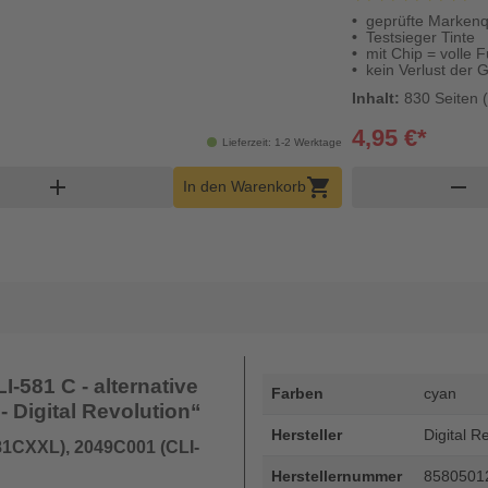
geprüfte Markenqu
Testsieger Tinte
mit Chip = volle F
kein Verlust der 
Inhalt:
830 Seiten (
4,95 €*
Lieferzeit: 1-2 Werktage
enkorb Menge
add
shopping_cart
remove
In den Warenkorb
-581 C - alternative
Farben
cyan
- Digital Revolution“
Hersteller
Digital R
81CXXL), 2049C001 (CLI-
Herstellernummer
8580501