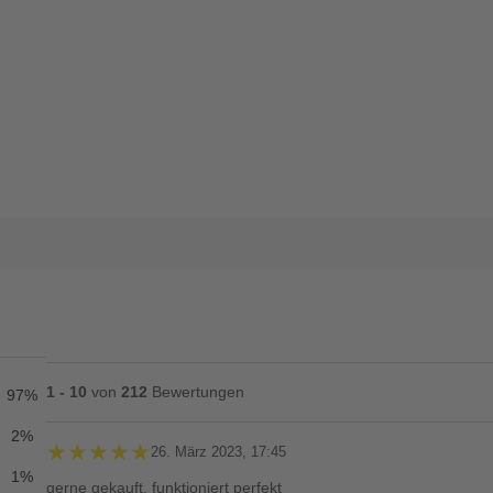
1 - 10
von
212
Bewertungen
97%
2%
★★★★★
★★★★★
26. März 2023, 17:45
1%
gerne gekauft, funktioniert perfekt