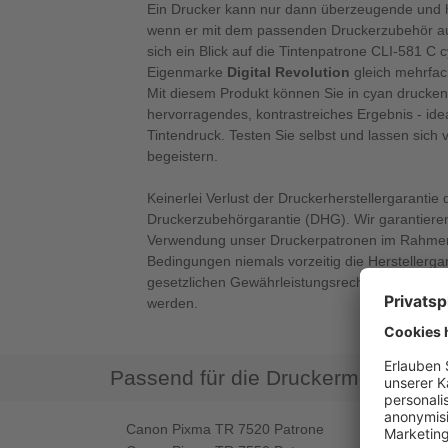
Ein Drucker kann nur dann überzeugende und h
wenn er mit dem passenden Druckerzubehör ausg
sich ein Blick auf die Tintenpatrone CLI-581 C 
Eigenmarke
Digital Revolution
gleich mehrfac
Mit diesem Produkt können Sie in cyan drucken
hervorragendes, kontrastreiches Ergebnis - ide
Tintendruck. Testen Sie selbst und lassen sich
begeistern.
Keinerlei Verlust der Druckerherstellergarantie 
Druckerzubehörgarantie (DHG). Wir garantieren
Verwendung unser Druckerpatronen im Rahmen
Bedingungen niemals vorzeitig die Herstellerga
gesetzlichen Gewährleistungsrechte verlieren 
werden.
Passend für die Druckermodelle
Canon Pixma TR 7520 Patrone