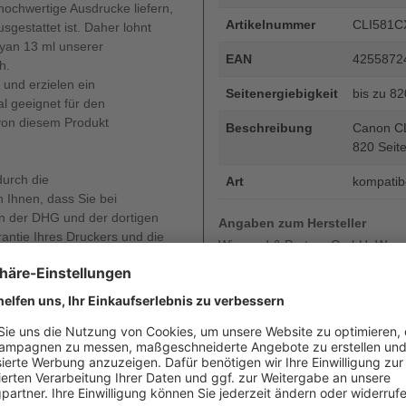
ochwertige Ausdrucke liefern,
Artikelnummer
CLI581C
estattet ist. Daher lohnt
cyan 13 ml unserer
EAN
4255872
h.
 und erzielen ein
Seitenergiebigkeit
bis zu 8
al geeignet für den
 von diesem Produkt
Beschreibung
Canon CLI
820 Seite
durch die
Art
kompatib
 Ihnen, dass Sie bei
 der DHG und der dortigen
Angaben zum Hersteller
rantie Ihres Druckers und die
Wiegand & Partner GmbH, Werne
oder diese auch nur gemindert
Deutschland, E-Mail: service@